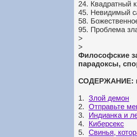
24. Квадратный к
45. Невидимый с
58. Божественно
95. Проблема зл
>
>
Философские з
парадоксы, сп
СОДЕРЖАНИЕ:
1.
Злой демон
2.
Отправьте ме
3.
Индианка и л
4.
Киберсекс
5.
Свинья, котор