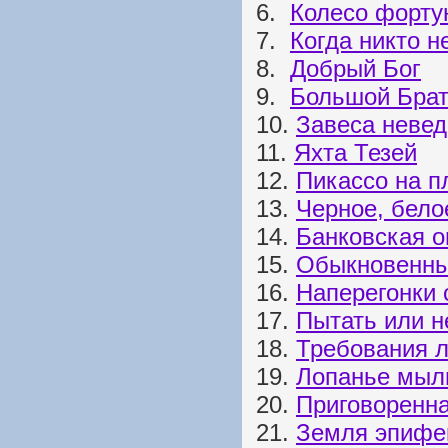
6.
Колесо форту
7.
Когда никто н
8.
Добрый Бог
9.
Большой Бра
10.
Завеса неве
11.
Яхта Тезей
12.
Пикассо на п
13.
Черное, бело
14.
Банковская о
15.
Обыкновенны
16.
Наперегонки 
17.
Пытать или н
18.
Требования л
19.
Лопанье мыл
20.
Приговоренна
21.
Земля эпифе