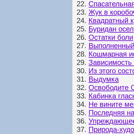
22.
Спасательна
23.
Жук в коробо
24.
Квадратный к
25.
Буридан осел
26.
Остатки боли
27.
Выполненный
28.
Кошмарная и
29.
Зависимость 
30.
Из этого сос
31.
Выдумка
32.
Освободите 
33.
Кабинка глас
34.
Не вините ме
35.
Последняя н
36.
Упреждающее
37.
Природа-худ