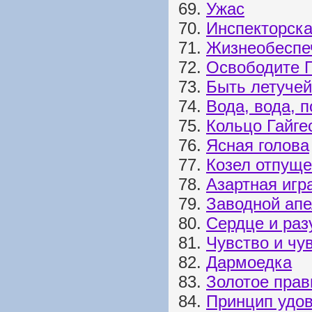
69.
Ужас
70.
Инспекторска
71.
Жизнеобеспе
72.
Освободите 
73.
Быть летуче
74.
Вода, вода, 
75.
Кольцо Гайге
76.
Ясная голова
77.
Козел отпущ
78.
Азартная игр
79.
Заводной ап
80.
Сердце и раз
81.
Чувство и чу
82.
Дармоедка
83.
Золотое прав
84.
Принцип удо