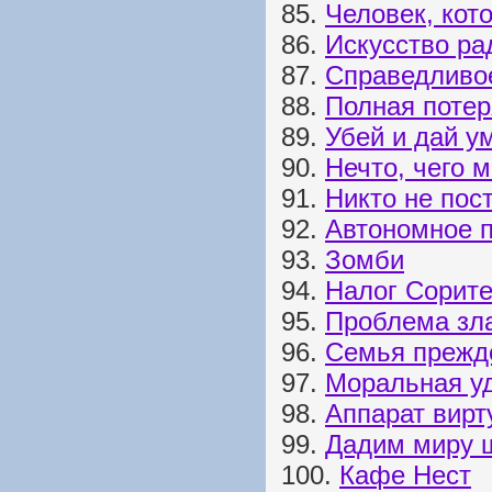
85.
Человек, кото
86.
Искусство ра
87.
Справедливо
88.
Полная потер
89.
Убей и дай у
90.
Нечто, чего 
91.
Никто не пос
92.
Автономное 
93.
Зомби
94.
Налог Сорит
95.
Проблема зл
96.
Семья прежде
97.
Моральная у
98.
Аппарат вир
99.
Дадим миру 
100.
Кафе Нест