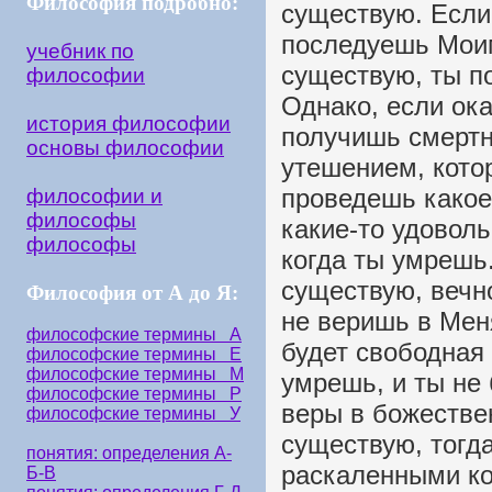
Философия подробно:
существую. Если
последуешь Моим
учебник по
существую, ты п
философии
Однако, если ока
история философии
получишь смертн
основы философии
утешением, котор
проведешь какое
философии и
философы
какие-то удоволь
философы
когда ты умрешь
существую, вечн
Философия от А до Я:
не веришь в Меня
философские термины А
будет свободная 
философские термины Е
философские термины М
умрешь, и ты не
философские термины Р
веры в божестве
философские термины У
существую, тогда
понятия: определения А-
раскаленными ко
Б-В