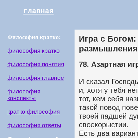
главная
Философия кратко:
Игра с Богом
размышления
философия кратко
78. Азартная иг
философия понятия
философия главное
И сказал Господь
и, хотя у тебя не
философия
тот, кем себя на
конспекты
такой повод пове
кратко философия
твоей падшей ду
своекорыстии.
философия ответы
Есть два вариант