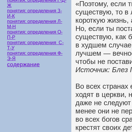
понятия: определения Г-Д-
«Поэтому, если т
Ж
существую, то в
понятия: определения З-
И-К
короткую жизнь, 
понятия: определения Л-
М-Н
Но, если ты пост
понятия: определения О-
существую, как б
П-Р
понятия: определения С-
в худшем случае,
Т-У
лучшем — вечно
понятия: определения Ф-
Э-Я
чтобы не постави
содержание
Источник: Блез 
Во всех странах 
ходят в церкви, 
даже не следуют
менее они не пер
во всех богов ср
крестят своих де