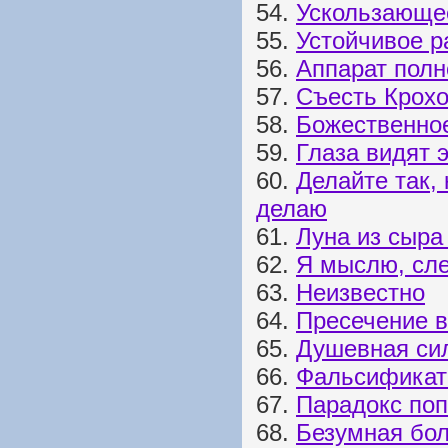
54.
Ускользающе
55.
Устойчивое р
56.
Аппарат полн
57.
Съесть Крохо
58.
Божественно
59.
Глаза видят 
60.
Делайте так, 
делаю
61.
Луна из сыр
62.
Я мыслю, сл
63.
Неизвестно
64.
Пресечение в
65.
Душевная си
66.
Фальсификат
67.
Парадокс по
68.
Безумная бо