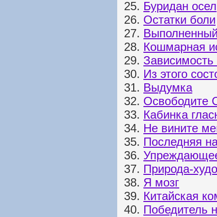
25.
Буридан осел
26.
Остатки боли
27.
Выполненный
28.
Кошмарная и
29.
Зависимость 
30.
Из этого сос
31.
Выдумка
32.
Освободите 
33.
Кабинка глас
34.
Не вините ме
35.
Последняя н
36.
Упреждающее
37.
Природа-худ
38.
Я мозг
39.
Китайская ко
40.
Победитель 