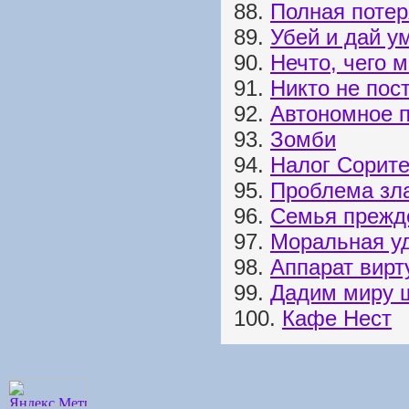
88.
Полная потер
89.
Убей и дай у
90.
Нечто, чего 
91.
Никто не пос
92.
Автономное 
93.
Зомби
94.
Налог Сорит
95.
Проблема зл
96.
Семья прежде
97.
Моральная у
98.
Аппарат вир
99.
Дадим миру 
100.
Кафе Нест