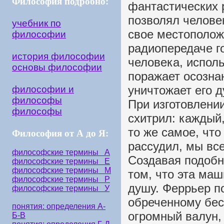
Философия подробно:
фантастических 
позволял человек
учебник по
свое местополож
философии
радиопередаче г
история философии
человека, испол
основы философии
поражает осозна
уничтожает его д
философии и
философы
При изготовлени
философы
схитрил: каждый,
то же самое, что
Философия от А до Я:
рассудил, мы вс
философские термины А
Создавая подобн
философские термины Е
философские термины М
том, что эта маш
философские термины Р
душу. Феррьер по
философские термины У
обреченному бес
понятия: определения А-
огромный валун,
Б-В