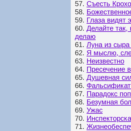
57.
Съесть Крохо
58.
Божественно
59.
Глаза видят 
60.
Делайте так, 
делаю
61.
Луна из сыр
62.
Я мыслю, сл
63.
Неизвестно
64.
Пресечение в
65.
Душевная си
66.
Фальсификат
67.
Парадокс по
68.
Безумная бо
69.
Ужас
70.
Инспекторска
71.
Жизнеобеспе