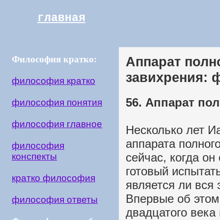
главная
Философия кратко:
Аппарат полн
завихрения:
философия кратко
56. Аппарат по
философия понятия
философия главное
Несколько лет И
аппарата полного
философия
сейчас, когда он
конспекты
готовый испытать
кратко философия
является ли вся 
Впервые об этом
философия ответы
двадцатого века 