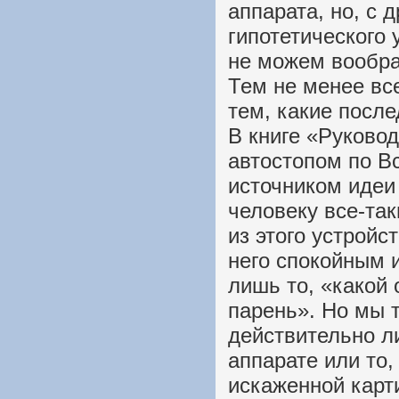
аппарата, но, с 
гипотетического 
не можем вообраз
Тем не менее вс
тем, какие после
В книге «Руково
автостопом по В
источником идеи
человеку все-та
из этого устрой
него спокойным и
лишь то, «какой
парень». Но мы т
действительно л
аппарате или то,
искаженной карт