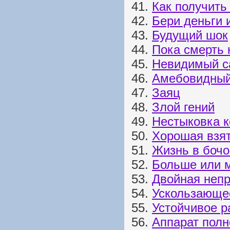
41.
Как получить
42.
Бери деньги 
43.
Будущий шок
44.
Пока смерть 
45.
Невидимый с
46.
Амебовидны
47.
Заяц
48.
Злой гений
49.
Нестыковка 
50.
Хорошая взя
51.
Жизнь в бочо
52.
Больше или 
53.
Двойная непр
54.
Ускользающе
55.
Устойчивое р
56.
Аппарат полн