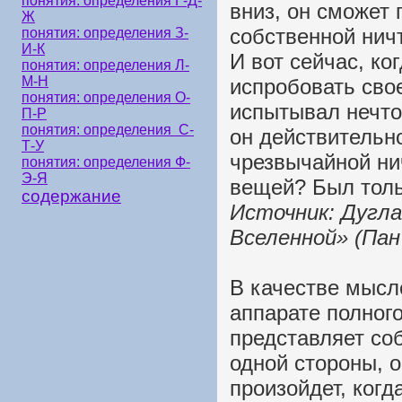
понятия: определения Г-Д-
вниз, он сможет 
Ж
собственной нич
понятия: определения З-
И-К
И вот сейчас, ко
понятия: определения Л-
М-Н
испробовать сво
понятия: определения О-
испытывал нечто
П-Р
понятия: определения С-
он действительн
Т-У
чрезвычайной ни
понятия: определения Ф-
Э-Я
вещей? Был толь
содержание
Источник: Дугла
Вселенной» (Пан 
В качестве мысл
аппарате полного
представляет со
одной стороны, о
произойдет, когд