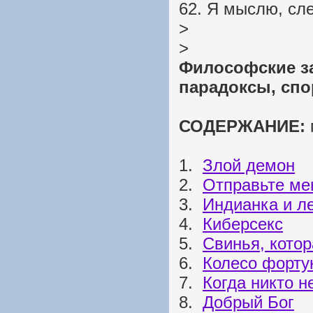
62. Я мыслю, сл
>
>
Философские з
парадоксы, сп
СОДЕРЖАНИЕ:
1.
Злой демон
2.
Отправьте ме
3.
Индианка и л
4.
Киберсекс
5.
Свинья, котор
6.
Колесо форту
7.
Когда никто н
8.
Добрый Бог