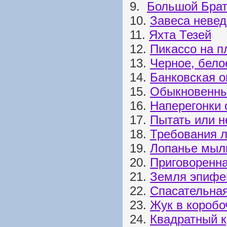
9.
Большой Бра
10.
Завеса неве
11.
Яхта Тезей
12.
Пикассо на п
13.
Черное, бело
14.
Банковская о
15.
Обыкновенны
16.
Наперегонки 
17.
Пытать или н
18.
Требования л
19.
Лопанье мыл
20.
Приговоренна
21.
Земля эпифе
22.
Спасательна
23.
Жук в коробо
24.
Квадратный к