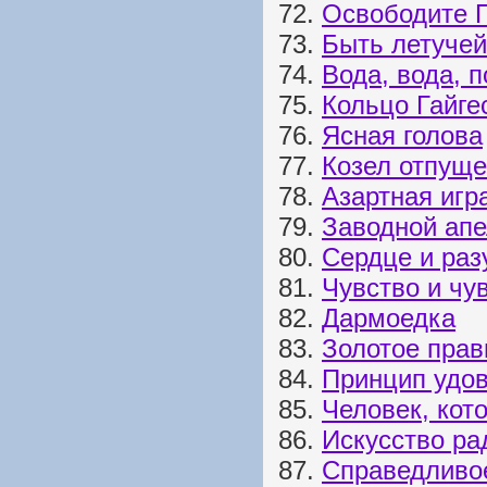
72.
Освободите 
73.
Быть летуче
74.
Вода, вода, 
75.
Кольцо Гайге
76.
Ясная голова
77.
Козел отпущ
78.
Азартная игр
79.
Заводной ап
80.
Сердце и раз
81.
Чувство и чу
82.
Дармоедка
83.
Золотое прав
84.
Принцип удо
85.
Человек, кото
86.
Искусство ра
87.
Справедливо