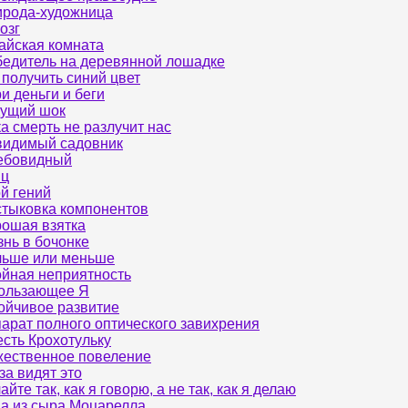
рода-художница
озг
айская комната
едитель на деревянной лошадке
 получить синий цвет
и деньги и беги
ущий шок
а смерть не разлучит нас
идимый садовник
ебовидный
яц
й гений
тыковка компонентов
ошая взятка
нь в бочонке
ьше или меньше
йная неприятность
ользающее Я
ойчивое развитие
арат полного оптического завихрения
сть Крохотульку
ественное повеление
за видят это
айте так, как я говорю, а не так, как я делаю
а из сыра Моцарелла