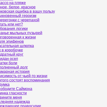
ассо на пляже
ное, белое, красное
ковская ошибка в вашу пользу
кновенный героизм
ерегонки с черепахой
ать или нет?
бования логики
анье мыльных пузырей
говоренная к жизни
мля эпифенов
сательная шлюпка
 в коробочке
дратный круг
идан осел
атки боли
олненный долг
марная история
исимость от чьей-то жизни
этого состоят воспоминания
думка
ободите Саймона
инка гласности
вините меня
ледняя надежда
реждающее правосудие