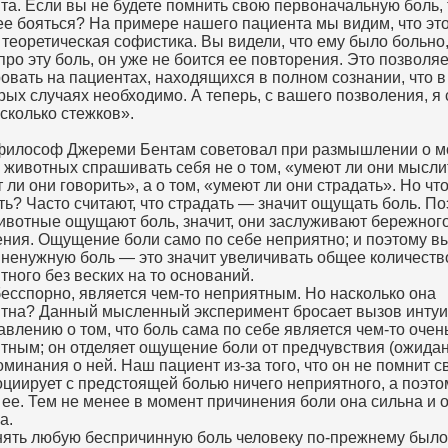
та. Если вы не будете помнить свою первоначальную боль, 
ее бояться? На примере нашего пациента мы видим, что это
 теоретическая софистика. Вы видели, что ему было больно,
про эту боль, он уже не боится ее повторения. Это позволя
овать на пациентах, находящихся в полном сознании, что в
рых случаях необходимо. А теперь, с вашего позволения, я
сколько стежков».
илософ Джереми Бентам советовал при размышлении о 
 животных спрашивать себя не о том, «умеют ли они мысли
 ли они говорить», а о том, «умеют ли они страдать». Но чт
ть? Часто считают, что страдать — значит ощущать боль. По
ивотные ощущают боль, значит, они заслуживают бережног
ния. Ощущение боли само по себе неприятно; и поэтому в
ненужную боль — это значит увеличивать общее количеств
тного без веских на то оснований.
бесспорно, является чем-то неприятным. Но насколько она
тна? Данный мысленный эксперимент бросает вызов инту
авлению о том, что боль сама по себе является чем-то очен
тным; он отделяет ощущение боли от предчувствия (ожидан
оминания о ней. Наш пациент из-за того, что он не помнит с
оциирует с предстоящей болью ничего неприятного, а поэто
 ее. Тем не менее в момент причинения боли она сильна и 
а.
ять любую беспричинную боль человеку по-прежнему было