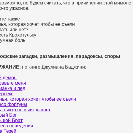
 возможно, не будем считать, что в причинении этой мимоле
то-то ужасное.
те также
нья, которая хочет, чтобы ее съели
тать или нет?
есть Крохотульку
зумная боль
офские загадки, размышления, парадоксы, споры
РЖАНИЕ:
по книге Джулиана Баджини:
й демон
равьте меня
ианка и лед
ерсекс
ья, которая хочет, чтобы ее съели
есо фортуны
да никто не выигрывает
рый Бог
ьшой Брат
еса неведения
а Тезей