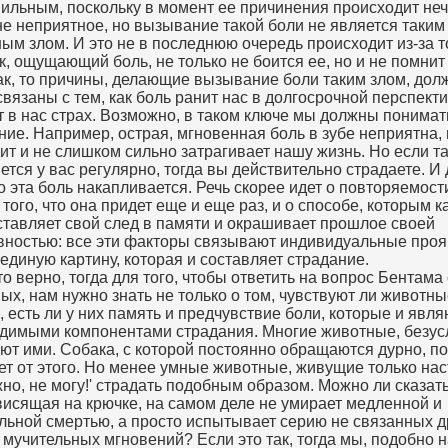
ильным, поскольку в момент ее причинения происходит неч
е неприятное, но вызывание такой боли не является таким
ым злом. И это не в последнюю очередь происходит из-за то
к, ощущающий боль, не только не боится ее, но и не помнит 
ак, то причины, делающие вызывание боли таким злом, дол
 связаны с тем, как боль ранит нас в долгосрочной перспект
т в нас страх. Возможно, в таком ключе мы должны понимат
ние. Например, острая, мгновенная боль в зубе неприятна, 
ит и не слишком сильно затрагивает нашу жизнь. Но если т
ется у вас регулярно, тогда вы действительно страдаете. И 
то эта боль накапливается. Речь скорее идет о повторяемост
 того, что она придет еще и еще раз, и о способе, которым 
ставляет свой след в памяти и окрашивает прошлое своей
вностью: все эти факторы связывают индивидуальные про
 единую картину, которая и составляет страдание.
то верно, тогда для того, чтобы ответить на вопрос Бентама
ых, нам нужно знать не только о том, чувствуют ли животны
м, есть ли у них память и предчувствие боли, которые и явл
димыми компонентами страдания. Многие животные, безус
ют ими. Собака, с которой постоянно обращаются дурно, п
ет от этого. Но менее умные животные, живущие только на
но, не могу!' страдать подобным образом. Можно ли сказать
висящая на крючке, на самом деле не умирает медленной и
льной смертью, а просто испытывает серию не связанных д
 мучительных мгновений? Если это так, тогда мы, подобно