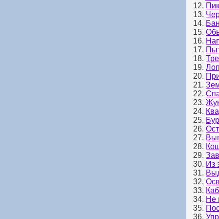
12.
Пик
13.
Чер
14.
Бан
15.
Обы
16.
Нап
17.
Пыт
18.
Тре
19.
Лоп
20.
При
21.
Зе
22.
Спа
23.
Жук
24.
Ква
25.
Бур
26.
Ост
27.
Вып
28.
Кош
29.
Зав
30.
Из 
31.
Вы
32.
Осв
33.
Каб
34.
Не 
35.
Пос
36.
Уп