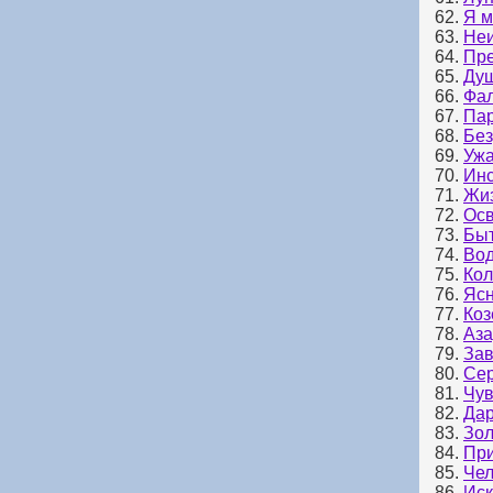
62.
Я м
63.
Неи
64.
Пре
65.
Душ
66.
Фа
67.
Пар
68.
Без
69.
Уж
70.
Инс
71.
Жи
72.
Осв
73.
Быт
74.
Вод
75.
Кол
76.
Ясн
77.
Коз
78.
Аза
79.
Зав
80.
Сер
81.
Чув
82.
Да
83.
Зол
84.
При
85.
Чел
86.
Иск