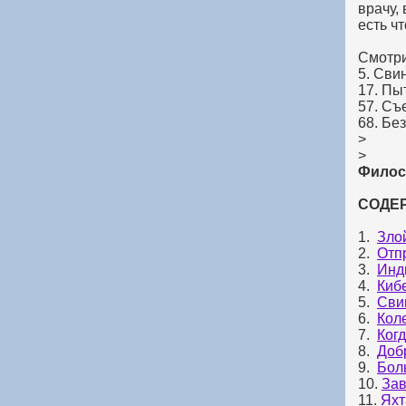
врачу,
есть ч
Смотри
5. Сви
17. Пы
57. Съ
68. Бе
>
>
Филос
СОДЕ
1.
Зло
2.
Отп
3.
Инд
4.
Киб
5.
Свин
6.
Кол
7.
Ког
8.
Доб
9.
Бол
10.
Зав
11.
Яхт