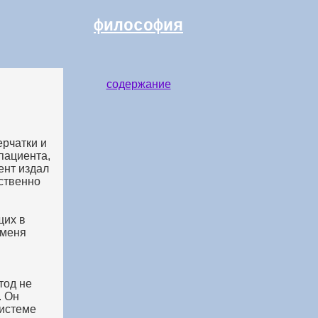
философия
содержание
ерчатки и
пациента,
ент издал
ественно
щих в
 меня
тод не
. Он
системе