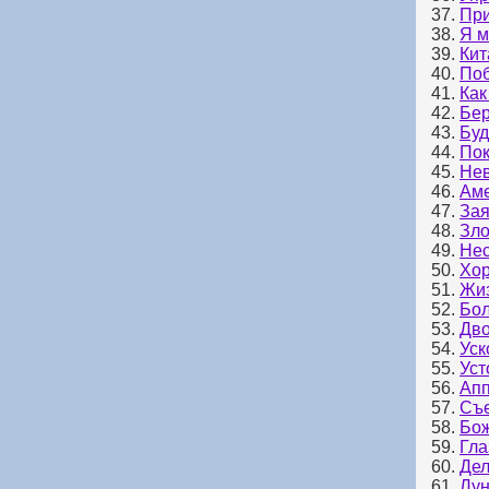
37.
При
38.
Я м
39.
Кит
40.
Поб
41.
Как
42.
Бер
43.
Буд
44.
Пок
45.
Нев
46.
Ам
47.
За
48.
Зло
49.
Нес
50.
Хор
51.
Жиз
52.
Бол
53.
Дво
54.
Уск
55.
Уст
56.
Апп
57.
Съе
58.
Бож
59.
Гла
60.
Дел
61.
Лун