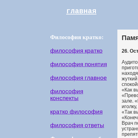
главная
Философия кратко:
Памя
философия кратко
26. Ос
Аудито
философия понятия
пригот
находя
философия главное
жуткий
спокой
«Как в
философия
«Прево
конспекты
зале. 
иголку
кратко философия
«Так в
«Конеч
Врач п
философия ответы
устран
препят