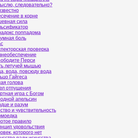
ыслю, следовательно?
звестно
сечение в корне
евная сила
льсификатор
адокс поппадома
умная боль
ас
пекторская проверка
знеобеспечение
ободите Перси
ь летучей мышью
а, вода, повсюду вода
ьцо Гайгеса
ая голова
ел отпущения
ртная игра с Богом
одной апельсин
дце и разум
ство и чувствительность
рмоедка
отое правило
нцип удовольствия
овек, которого нет
усство ради искусства