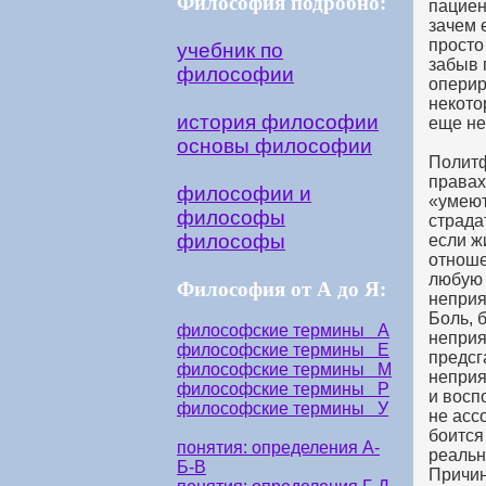
Философия подробно:
пациен
зачем 
просто
учебник по
забыв 
философии
оперир
некото
история философии
еще не
основы философии
Политф
правах
философии и
«умеют
философы
страда
философы
если ж
отноше
любую 
Философия от А до Я:
неприя
Боль, 
философские термины А
неприя
философские термины Е
предсг
философские термины М
неприя
философские термины Р
и восп
философские термины У
не асс
боится
понятия: определения А-
реальн
Б-В
Причин