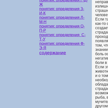
понятия: определения Г-Д-
неправ
Ж
излишн
понятия: определения З-
страшн
И-К
челове
понятия: определения Л-
Если т
М-Н
как-то
понятия: определения О-
создае
П-Р
страда
понятия: определения С-
проход
Т-У
появля
понятия: определения Ф-
том, ч
Э-Я
знании
содержание
боль о
негати
боли в
Если э
животн
и о то
необхо
облада
страда
возмож
рыба, 
мучите
другом