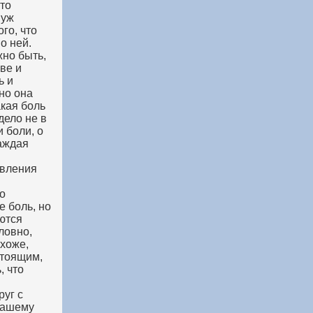
то
 уж
го, что
о ней.
жно быть,
иве и
ь и
но она
акая боль
дело не в
и боли, о
каждая
явления
 о
е боль, но
яются
ловно,
охоже,
стоящим,
, что
руг с
 нашему