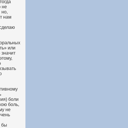
тогда
 не
 но,
ет нам
 сделаю
моральных
ть» или
о значит
этому,
о
ызывать
о
итивному
ь
ия) боли
вою боль,
му не
очень
 бы