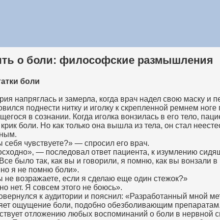
ть о боли: философские размышления
татки боли
рия напряглась и замерла, когда врач надел свою маску и п
овился поднести нитку и иголку к скрепленной ремнем ноге 
щегося в сознании. Когда иголка вонзилась в его тело, паци
 крик боли. Но как только она вышла из тела, он стал неест
ным.
ы себя чувствуете?» — спросил его врач.
сходно», — последовал ответ пациента, к изумлению сидя
«Все было так, как вы и говорили, я помню, как вы вонзали в
, но я не помню боли».
ы не возражаете, если я сделаю еще один стежок?»
но нет. Я совсем этого не боюсь».
овернулся к аудитории и пояснил: «Разработанный мной ме
яет ощущение боли, подобно обезболивающим препаратам
ствует отложению любых воспоминаний о боли в нервной 