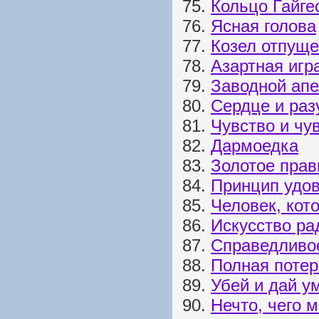
75.
Кольцо Гайге
76.
Ясная голова
77.
Козел отпущ
78.
Азартная игр
79.
Заводной ап
80.
Сердце и раз
81.
Чувство и чу
82.
Дармоедка
83.
Золотое прав
84.
Принцип удо
85.
Человек, кото
86.
Искусство ра
87.
Справедливо
88.
Полная потер
89.
Убей и дай у
90.
Нечто, чего 