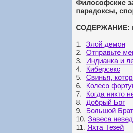
Философские з
парадоксы, сп
СОДЕРЖАНИЕ:
1.
Злой демон
2.
Отправьте ме
3.
Индианка и л
4.
Киберсекс
5.
Свинья, котор
6.
Колесо форту
7.
Когда никто н
8.
Добрый Бог
9.
Большой Бра
10.
Завеса неве
11.
Яхта Тезей