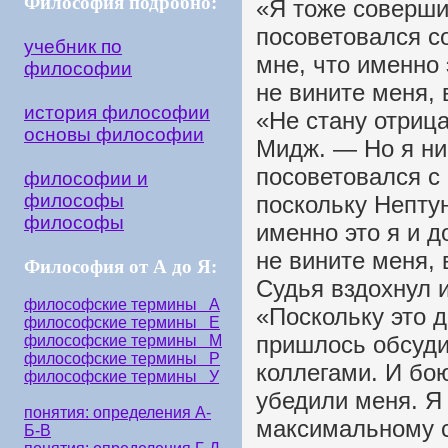
Философия подробно:
«Я тоже соверши
посоветовался со
учебник по
мне, что именно 
философии
не вините меня, 
история философии
«Не стану отрица
основы философии
Мидж. — Но я ни 
посоветовался с 
философии и
философы
поскольку Непту
философы
именно это я и 
не вините меня, 
Философия от А до Я:
Судья вздохнул и
философские термины А
«Поскольку это 
философские термины Е
пришлось обсуд
философские термины М
философские термины Р
коллегами. И бо
философские термины У
убедили меня. Я 
понятия: определения А-
максимальному с
Б-В