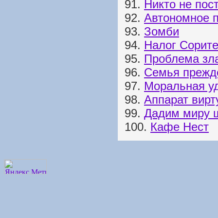
91.
Никто не пос
92.
Автономное 
93.
Зомби
94.
Налог Сорит
95.
Проблема зл
96.
Семья прежде
97.
Моральная у
98.
Аппарат вир
99.
Дадим миру 
100.
Кафе Нест