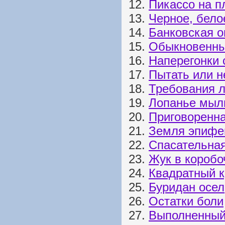
12.
Пикассо на п
13.
Черное, бело
14.
Банковская о
15.
Обыкновенны
16.
Наперегонки 
17.
Пытать или н
18.
Требования л
19.
Лопанье мыл
20.
Приговоренна
21.
Земля эпифе
22.
Спасательна
23.
Жук в коробо
24.
Квадратный к
25.
Буридан осел
26.
Остатки боли
27.
Выполненный