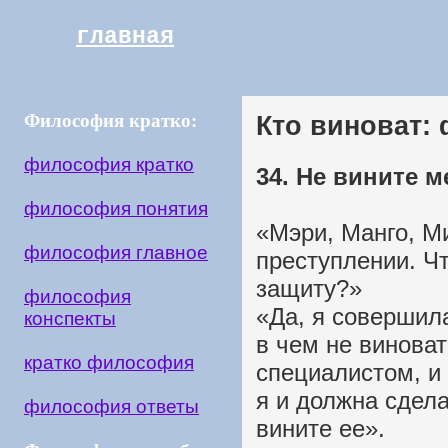
главная
Философия кратко:
Кто виноват:
философия кратко
34. Не вините м
философия понятия
«Мэри, Манго, М
философия главное
преступлении. Ч
защиту?»
философия
«Да, я совершил
конспекты
в чем не виноват
кратко философия
специалистом, и 
я и должна сдела
философия ответы
вините ее».