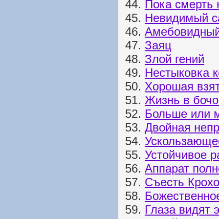
44.
Пока смерть 
45.
Невидимый с
46.
Амебовидны
47.
Заяц
48.
Злой гений
49.
Нестыковка 
50.
Хорошая взя
51.
Жизнь в бочо
52.
Больше или 
53.
Двойная непр
54.
Ускользающе
55.
Устойчивое р
56.
Аппарат полн
57.
Съесть Крохо
58.
Божественно
59.
Глаза видят 