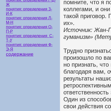
понятия: определения Г-Д-
помните, что я п
Ж
коллегами, и они
понятия: определения З-
И-К
такой приговор. 
понятия: определения Л-
их».
М-Н
понятия: определения О-
Источник: Жан-
П-Р
гуманизм» (Мету
понятия: определения С-
Т-У
понятия: определения Ф-
Э-Я
Трудно признатьс
содержание
произошло по ва
но признать, чт
благодаря вам, о
результаты наши
ретроспективным
ответственность 
Один из способов
свои действия со