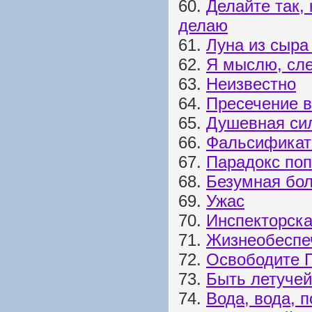
60.
Делайте так, 
делаю
61.
Луна из сыр
62.
Я мыслю, сл
63.
Неизвестно
64.
Пресечение в
65.
Душевная си
66.
Фальсификат
67.
Парадокс по
68.
Безумная бо
69.
Ужас
70.
Инспекторска
71.
Жизнеобеспе
72.
Освободите 
73.
Быть летуче
74.
Вода, вода, 