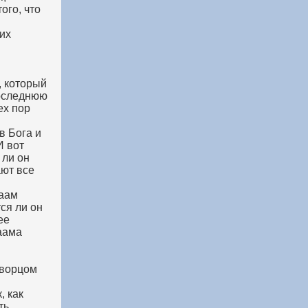
ого, что
их
, который
последнюю
ех пор
в Бога и
И вот
 ли он
ают все
раам
ся ли он
ее
аама
творцом
, как
ть