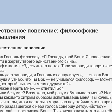
ственное повеление: философские
мышления
ожественное повеление
ал Господь философу: «Я Господь, твой Бог, и Я повелеваю 
ти в жертву твоего единственного сына».
ф ответил: «Здесь что-то не так. Твои заповеди говорят «не
»».
дь дает заповеди, и Господь их аннулирует», — сказал Бог.
куда я узнаю, что Ты Бог, — не унимался философ. — Может
, который пытается меня одурачить?»
лжен верить Мне», — ответил Бог.
или безумие? Возможно, мой разум обманывает меня? Или
Ты каким-то хитрым образом испытываешь меня. Ты хочешь
ься в том, что я настолько морально неустойчив, что по при
-то раздавшегося с неба голоса совершу детоубийство?»
могущ! — воскликнул Бог. — Ты хочешь сказать, что для теб