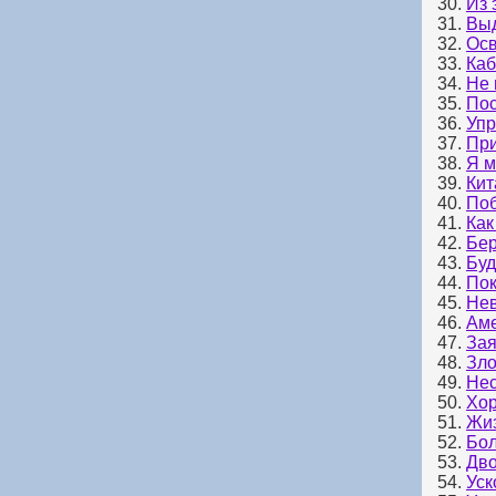
30.
Из 
31.
Вы
32.
Осв
33.
Каб
34.
Не 
35.
Пос
36.
Уп
37.
При
38.
Я м
39.
Кит
40.
Поб
41.
Как
42.
Бер
43.
Буд
44.
Пок
45.
Нев
46.
Ам
47.
За
48.
Зло
49.
Нес
50.
Хор
51.
Жиз
52.
Бол
53.
Дво
54.
Уск