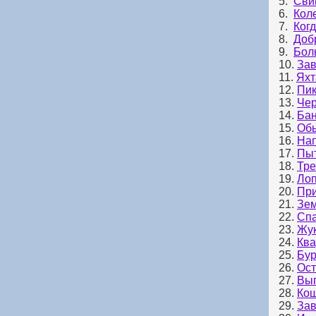
5.
Свин
6.
Кол
7.
Ког
8.
Доб
9.
Бол
10.
Зав
11.
Яхт
12.
Пик
13.
Чер
14.
Бан
15.
Обы
16.
Нап
17.
Пыт
18.
Тре
19.
Лоп
20.
При
21.
Зе
22.
Спа
23.
Жук
24.
Ква
25.
Бур
26.
Ост
27.
Вып
28.
Кош
29.
Зав