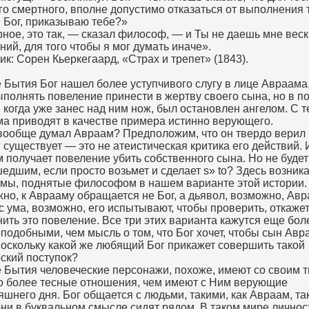
го смертного, вполне допустимо отказаться от выполнения т
й Бог, приказываю тебе?»
ное, это так, — сказал философ, — и Ты не даешь мне веск
ний, для того чтобы я мог думать иначе».
ик: Сорен Кьеркегаард, «Страх и трепет» (1843).
е Бытия Бог нашел более уступчивого слугу в лице Авраама
ыполнять повеление принести в жертву своего сына, но в 
, когда уже занес над ним нож, был остановлен ангелом. С т
а приводят в качестве примера истинно верующего.
вообще думал Авраам? Предположим, что он твердо верил 
г существует — это не атеистическая критика его действий. 
 получает повеление убить собственного сына. Но не будет
едшим, если просто возьмет и сделает s» to? Здесь возник
мы, поднятые философом в нашем варианте этой истории.
но, к Аврааму обращается не Бог, а дьявол, возможно, Ав
с ума, возможно, его испытывают, чтобы проверить, откажет
ить это повеление. Все три этих варианта кажутся еще бол
подобными, чем мысль о том, что Бог хочет, чтобы сын Авр
поскольку какой же любящий Бог прикажет совершить такой
ский поступок?
е Бытия человеческие персонажи, похоже, имеют со своим 
о более тесные отношения, чем имеют с Ним верующие
яшнего дня. Бог общается с людьми, такими, как Авраам, так
они в буквальном смысле сидят рядом. В таком мире личнос