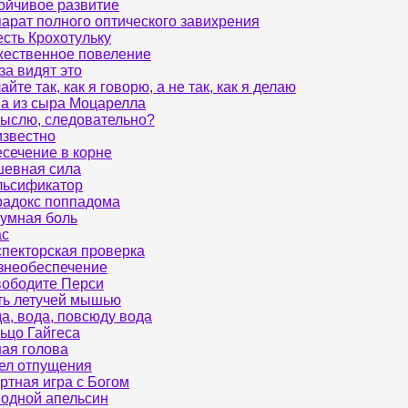
ойчивое развитие
арат полного оптического завихрения
сть Крохотульку
ественное повеление
за видят это
айте так, как я говорю, а не так, как я делаю
а из сыра Моцарелла
ыслю, следовательно?
звестно
сечение в корне
евная сила
льсификатор
адокс поппадома
умная боль
ас
пекторская проверка
знеобеспечение
ободите Перси
ь летучей мышью
а, вода, повсюду вода
ьцо Гайгеса
ая голова
ел отпущения
ртная игра с Богом
одной апельсин