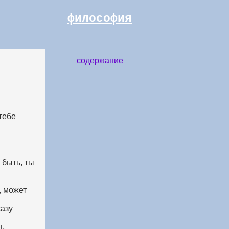
философия
содержание
тебе
 быть, ты
, может
казу
я,