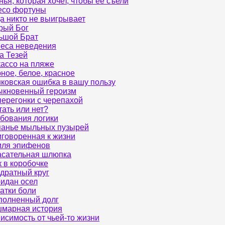
ья, которая хочет, чтобы ее съели
есо фортуны
да никто не выигрывает
рый Бог
ьшой Брат
еса неведения
а Тезей
ассо на пляже
ное, белое, красное
ковская ошибка в вашу пользу
кновенный героизм
ерегонки с черепахой
ать или нет?
бования логики
анье мыльных пузырей
говоренная к жизни
мля эпифенов
сательная шлюпка
 в коробочке
дратный круг
идан осел
атки боли
олненный долг
марная история
исимость от чьей-то жизни