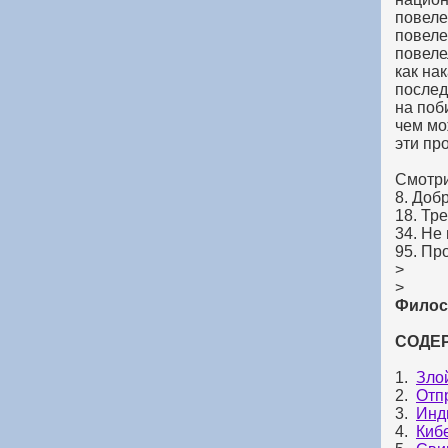
повеле
повеле
повеле
как на
послед
на поб
чем мо
эти пр
Смотри
8. Доб
18. Тр
34. Не
95. Пр
>
>
Филос
СОДЕ
1.
Зло
2.
Отп
3.
Инд
4.
Киб