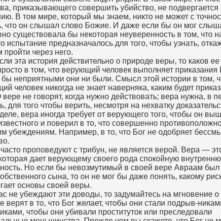
ва, приказывающего совершить убийство, не подвергается
ию. В том мире, который мы знаем, никто не может с точно
ь, что он слышал слово Божие. И даже если бы он мог слыша
вно существовала бы некоторая неуверенность в том, что 
то испытание предназначалось для того, чтобы узнать, отка
 пройти через него.
если эта история действительно о природе веры, то каков е
просто в том, что верующий человек выполняет приказания 
 бы неприятными они ни были. Смысл этой истории в том, ч
ий человек никогда не знает наверняка, каким будет прика
О вере не говорят, когда нужно действовать; вера нужна, в 
ь, для того чтобы верить, несмотря на нехватку доказательс
деле, вера иногда требует от верующего того, чтобы он выш
известного и поверил в то, что совершенно противоположно
м убеждениям. Например, в то, что Бог не одобряет бессм
во.
о часто проповедуют с трибун, не является верой. Вера — эт
 которая дает верующему своего рода спокойную внутренн
ность. Но если бы невозмутимый в своей вере Авраам был 
собственного сына, то он не мог бы даже понять, какому рис
гает основы своей веры.
ас не убеждают эти доводы, то задумайтесь на мгновение о
е верят в то, что Бог желает, чтобы они стали подрыв-никам
иками, чтобы они убивали проституток или преследовали
альные меньшинства. Прежде чем вы скажете, что Бог не м