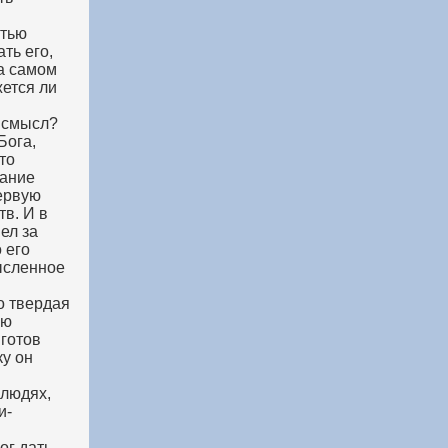
стью
ть его,
на самом
жется ли
е смысл?
Бога,
то
зание
первую
тв. И в
ел за
 его
ысленное
о твердая
юю
готов
ку он
 людях,
и-
ог дать