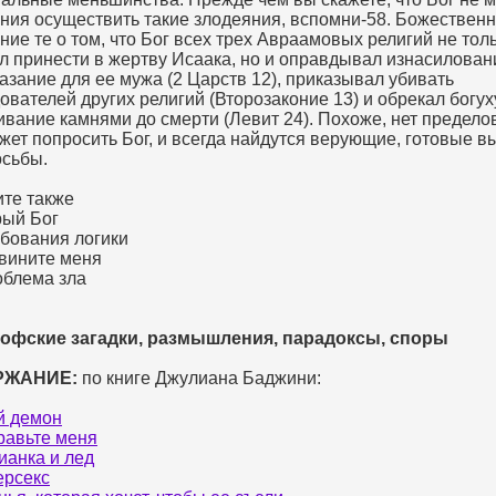
ния осуществить такие злодеяния, вспомни-58. Божествен
ние те о том, что Бог всех трех Авраамовых религий не тол
л принести в жертву Исаака, но и оправдывал изнасилова
казание для ее мужа (2 Царств 12), приказывал убивать
ователей других религий (Второзаконие 13) и обрекал богу
ивание камнями до смерти (Левит 24). Похоже, нет пределов
жет попросить Бог, и всегда найдутся верующие, готовые в
осьбы.
те также
рый Бог
ебования логики
 вините меня
облема зла
офские загадки, размышления, парадоксы, споры
РЖАНИЕ:
по книге Джулиана Баджини:
й демон
равьте меня
ианка и лед
ерсекс