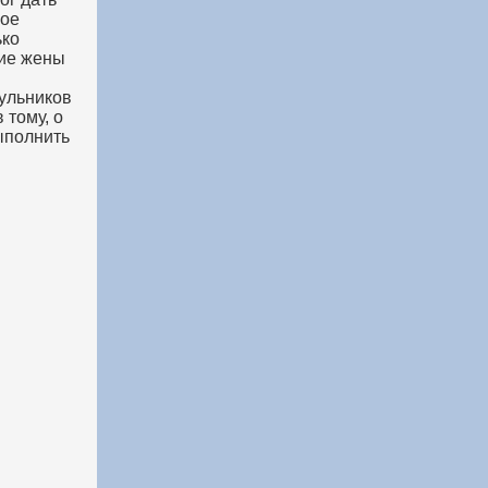
ное
ько
ние жены
хульников
 тому, о
ыполнить