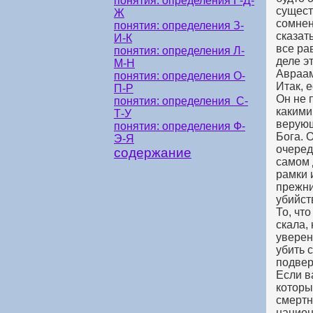
понятия: определения Г-Д-
сущест
Ж
сомнен
понятия: определения З-
сказат
И-К
все ра
понятия: определения Л-
деле э
М-Н
Авраам
понятия: определения О-
Итак, 
П-Р
Он не 
понятия: определения С-
какими
Т-У
верующ
понятия: определения Ф-
Бога. 
Э-Я
очеред
содержание
самом 
рамки 
прежни
убийст
То, чт
скала,
уверен
убить 
подвер
Если в
которы
смертн
национ