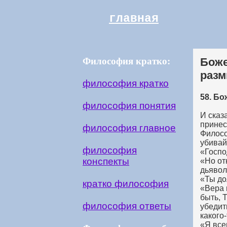
главная
Философия кратко:
Боже
раз
философия кратко
58. Б
философия понятия
И сказ
принес
философия главное
Филосо
убивай
философия
«Госпо
конспекты
«Но от
дьявол
«Ты до
кратко философия
«Вера 
быть, 
философия ответы
убедит
какого
«Я все