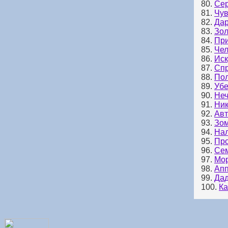
80.
Сер
81.
Чув
82.
Да
83.
Зол
84.
При
85.
Чел
86.
Иск
87.
Спр
88.
Пол
89.
Убе
90.
Неч
91.
Ник
92.
Авт
93.
Зо
94.
Нал
95.
Про
96.
Сем
97.
Мор
98.
Апп
99.
Дад
100.
Ка