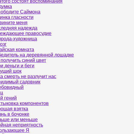
этого состоят воспоминания
думка
ободите Саймона
инка гласности
вините меня
ледняя надежда
реждающее правосудие
рода-художница
озг
айская комната
едитель на деревянной лошадке
 получить синий цвет
и деньги и беги
ущий шок
а смерть не разлучит нас
идимый садовник
ебовидный
яц
й гений
тыковка компонентов
ошая взятка
нь в бочонке
ьше или меньше
йная неприятность
ользающее Я