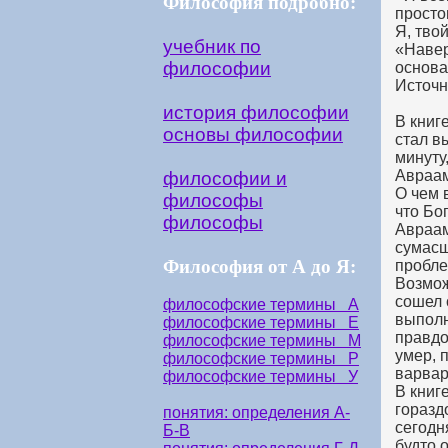
Философия подробно:
просто
Я, тво
учебник по
«Навер
философии
основа
Источн
история философии
В книг
основы философии
стал в
минуту
Авраам
философии и
О чем 
философы
что Бо
философы
Авраам
сумасш
Философия от А до Я:
пробле
Возмож
сошел 
философские термины А
выполн
философские термины Е
правдо
философские термины М
умер, 
философские термины Р
варвар
философские термины У
В книг
горазд
понятия: определения А-
сегодн
Б-В
будто 