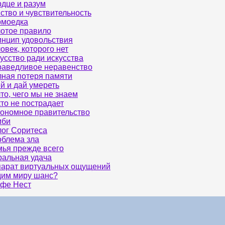
дце и разум
ство и чувствительность
рмоедка
отое правило
нцип удовольствия
овек, которого нет
усство ради искусства
аведливое неравенство
ная потеря памяти
й и дай умереть
то, чего мы не знаем
то не пострадает
ономное правительство
мби
ог Соритеса
блема зла
ья прежде всего
альная удача
арат виртуальных ощущений
им миру шанс?
фе Нест