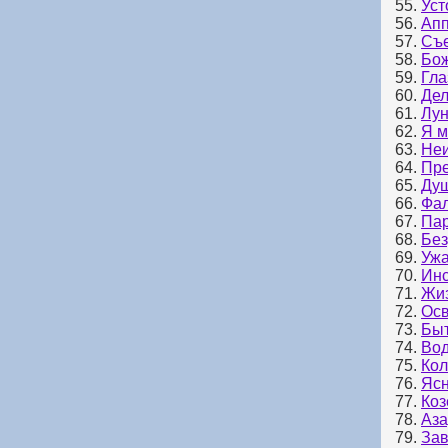
55.
Уст
56.
Апп
57.
Съе
58.
Бож
59.
Гла
60.
Дел
61.
Лун
62.
Я м
63.
Неи
64.
Пре
65.
Душ
66.
Фа
67.
Пар
68.
Без
69.
Уж
70.
Инс
71.
Жи
72.
Осв
73.
Быт
74.
Вод
75.
Кол
76.
Ясн
77.
Коз
78.
Аза
79.
Зав