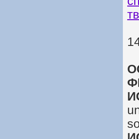
с
т
1
О
Ф
И
un
so
И