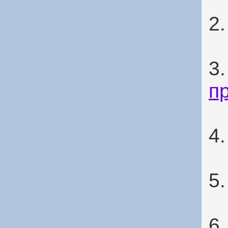
2
3
п
4
5
6