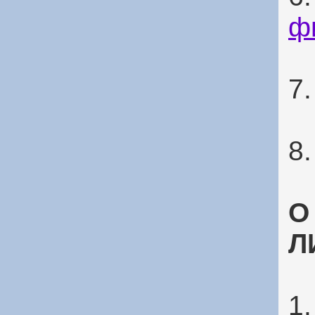
ф
7
8
О
Л
1