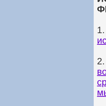
Ф
1
и
2
в
с
м