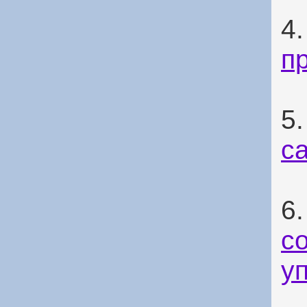
4
п
5
с
6
с
у