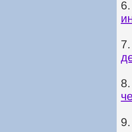
6
и
7
д
8
ч
9