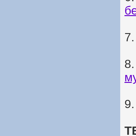
б
7
8
м
9
Т