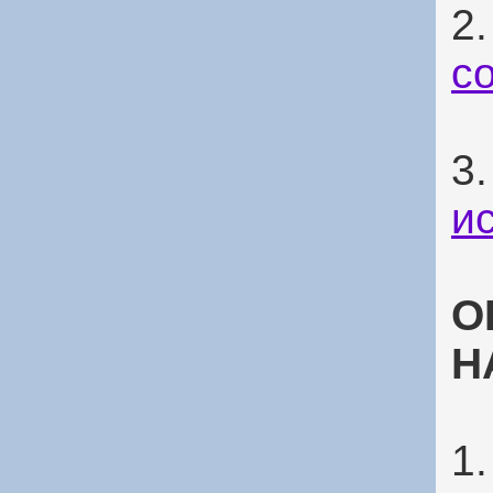
2
с
3
и
О
Н
1