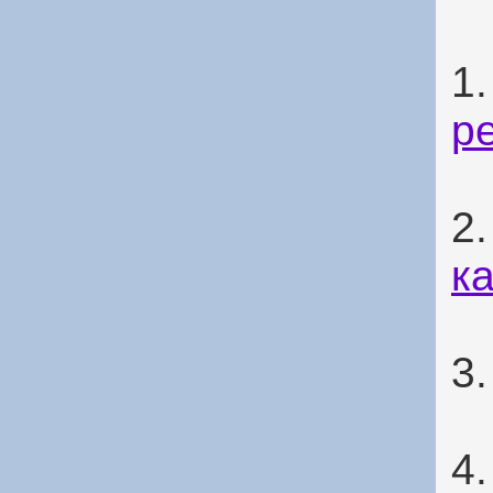
1
р
2
к
3
4