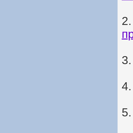
2
п
3
4
5