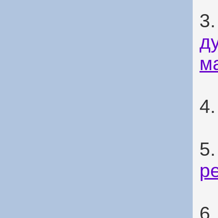
3
д
м
4
5
р
6