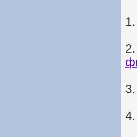
1
2
ф
3
4