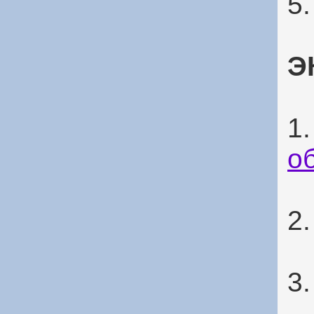
5
Э
1
о
2
3