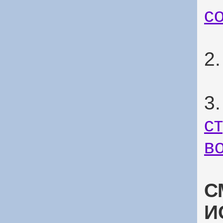
с
2
3
с
в
С
И