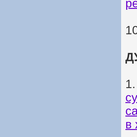
р
1
Д
1
с
с
в