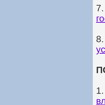
7
г
8
у
П
1
в