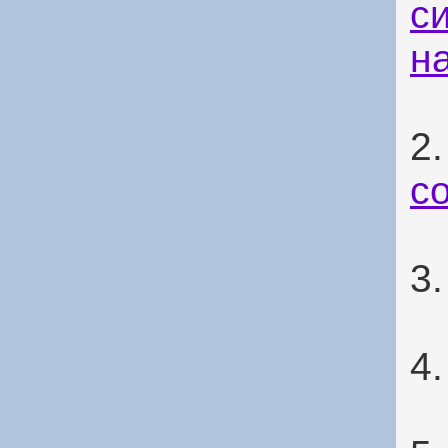
с
н
2
с
3
4