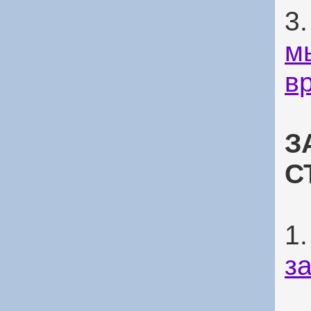
3
м
в
З
С
1
з