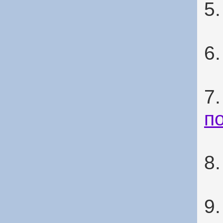
5
6
7
п
8
9