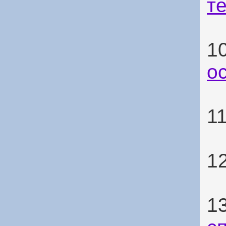
т
1
о
1
1
1