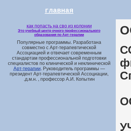
главная
как попасть на сво из колонии
О
Это учебный центр очного профессионального
образования по Арт-терапии
Популярные программы. Разработана
С
совместно с Арт-терапевтической
Ассоциацией и отвечает современным
стандартам профессиональной подготовки
ф
специалистов по клинической и неклинической
Арт-терапии
. Руководитель программы —
С
президент Арт-терапевтической Ассоциации,
д.м.н. , профессор А.И. Копытин.
О
У