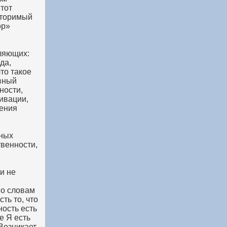
тот
вторимый
ор»
вляющих:
да,
то такое
ивный
ности,
ивации,
сения
ьных
твенности,
 и не
по словам
ть то, что
ность есть
е Я есть
Возникает