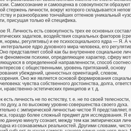
сии. Самосознание и самооценка в совокупности образуют 
ой стержень личности, вокруг которого складывается непо
атству и разнообразию тончайших оттенков уникальный «уз
ти, присущая только ей специфика.
кое Я. Личность есть совокупность трех ее основных соста
етических задатков, воздействия социальных факторов (сре
я, нормы, регулятивы) и ее психосоциального ядра — Я. А ч
 интегральное ядро духовного мира человека, его регулят
 Оно представляет собой как бы внутреннее социальное лич
е феноменом психики, определяющее характер, сферу мот
яющуюся в определенной направленности, способ соотне
интересов с общественными, уровень притязаний, основу
ования убеждений, ценностных ориентаций, словом,
ззрения. Оно же является основой формирования социал
 человека: чувства собственного достоинства, долга, ответс
и, нравственно-эстетических принципов и т. д.
 есть личность не по естеству, т. е. не по своей телесности,
 по духу, а по высокому уровню совершенства своего духа.
тельно с эмпирической личностью чистое Я представляет, 
мса, гораздо более сложный предмет для исследования. Я ес
ую данную минуту сознает, между тем как эмпирическая лич
 одна из сознаваемых реальностей. Другими словами, чисто
ий субъект, высшая самость нашего едино-цельного духа. 