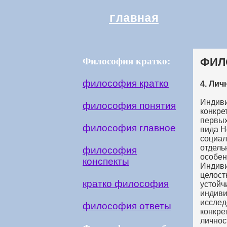
главная
Философия кратко:
ФИЛ
философия кратко
4. Лич
Индиви
философия понятия
конкре
первых
философия главное
вида H
социал
отдель
философия
особен
конспекты
Индиви
целост
кратко философия
устойч
индиви
исслед
философия ответы
конкре
личнос