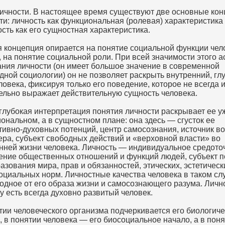
ичности. В настоящее время существуют две основные ко
ти: личность как функциональная (ролевая) характеристика
ость как его сущностная характеристика.
 концепция опирается на понятие социальной функции чело
, на понятие социальной роли. При всей значимости этого а
ния личности (он имеет большое значение в современной
дной социологии) он не позволяет раскрыть внутренний, г
ловека, фиксируя только его поведение, которое не всегда и
ельно выражает действительную сущность человека.
глубокая интерпретация понятия личности раскрывает ее у
ональном, а в сущностном плане: она здесь — сгусток ее
тивно-духовных потенций, центр самосознания, источник во
ера, субъект свободных действий и «верховной власти» во
нней жизни человека. Личность — индивидуальное средото
ние общественных отношений и функций людей, субъект п
азования мира, прав и обязанностей, этических, эстетическ
оциальных норм. Личностные качества человека в таком сл
одное от его образа жизни и самосознающего разума. Личн
у есть всегда духовно развитый человек.
тии человеческого организма подчеркивается его биологич
, в понятии человека — его биосоциальное начало, а в пон