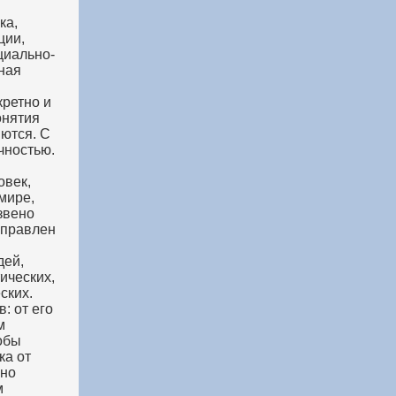
ка,
ции,
циально-
ная
кретно и
онятия
яются. С
чностью.
овек,
мире,
звено
аправлен
дей,
ических,
ских.
: от его
м
обы
ка от
нно
м