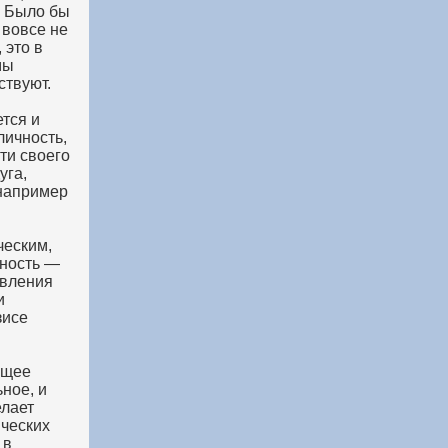
. Было бы
 вовсе не
 это в
мы
ствуют.
тся и
личность,
ти своего
уга,
 например
ческим,
чность —
явления
и
зисе
ющее
ное, и
елает
ческих
 в