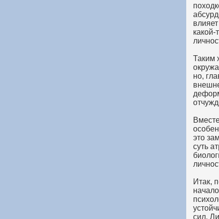
походк
абсурд
влияет
какой-
личнос
Таким 
окружа
но, гл
внешне
деформ
отчужд
Вместе
особен
это за
суть а
биолог
личнос
Итак, 
начало
психол
устойч
сил. Л