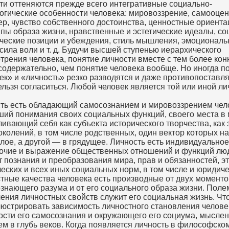
ти оттеняются прежде всего интегративные социально-
огические особенности человека: мировоззрение, самооцен
ер, чувство собственного достоинства, ценностные ориента
пы образа жизни, нравственные и эстетические идеалы, со
ческие позиции и убеждения, стиль мышления, эмоциональ
 сила воли и т. д. Будучи высшей ступенью иерархического
трения человека, понятие личности вместе с тем более кон
содержательно, чем понятие человека вообще. Но иногда п
ек» и «личность» резко разводятся и даже противопоставл
ельзя согласиться. Любой человек является той или иной ли
ть есть обладающий самосознанием и мировоззрением чел
ший понимания своих социальных функций, своего места в 
ивающий себя как субъекта исторического творчества, как 
околений, в том числе родственных, один вектор которых н
лое, а другой — в грядущее. Личность есть индивидуальное
очие и выражение общественных отношений и функций лю
т познания и преобразования мира, прав и обязанностей, эт
ческих и всех иных социальных норм, в том числе и юридиче
тные качества человека есть производные от двух моментов
знающего разума и от его социального образа жизни. Поле
ения личностных свойств служит его социальная жизнь. Чт
юстрировать зависимость личностного становления челове
ости его самосознания и окружающего его социума, мысле
ем в глубь веков. Когда появляется личность в философско