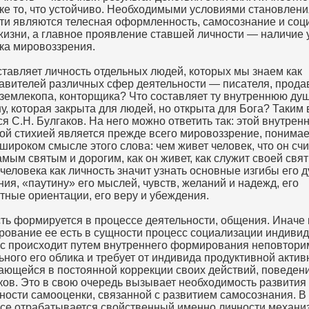
ке то, что устойчиво. Необходимыми условиями становлени
ти являются телесная оформленность, самосознание и со
жизни, а главное проявление ставшей личности — наличие 
ка мировоззрения.
ставляет личность отдельных людей, которых мы знаем как
авителей различных сфер деятельности — писателя, прода
 землекопа, конторщика? Что составляет ту внутреннюю д
у, которая закрыта для людей, но открыта для Бога? Таким
ся С.Н. Булгаков. На него можно ответить так: этой внутрен
ой стихией является прежде всего мировоззрение, понима
широком смысле этого слова: чем живет человек, что он счи
амым святым и дорогим, как он живет, как служит своей свя
 человека как личность значит узнать основные изгибы его 
ния, «паутину» его мыслей, чувств, желаний и надежд, его
тные ориентации, его веру и убеждения.
ть формируется в процессе деятельности, общения. Иначе 
ование ее есть в сущности процесс социализации индивид
с происходит путем внутреннего формирования неповтори
ьного его облика и требует от индивида продуктивной актив
ющейся в постоянной коррекции своих действий, поведени
ков. Это в свою очередь вызывает необходимость развития
ности самооценки, связанной с развитием самосознания. В
се отрабатывается свойственный именно личности механи