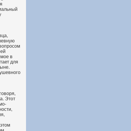
я
циальный
у
вца,
ушевную
 вопросом
ней
емое в
тает для
тыне.
душевного
говоря,
а. Этот
мо-
ности,
я,
 этом
зм