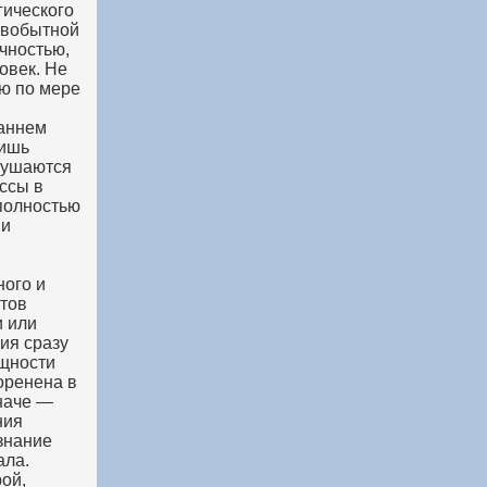
гического
рвобытной
чностью,
овек. Не
ью по мере
раннем
лишь
арушаются
ссы в
 полностью
 и
ного и
нтов
и или
ия сразу
ущности
коренена в
иначе —
ния
знание
ала.
рой,