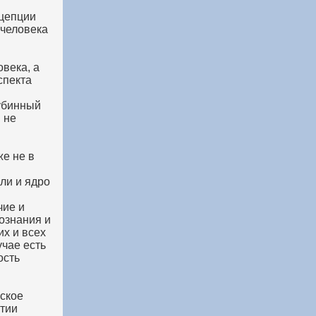
нцепции
 человека
века, а
спекта
лубинный
 не
же не в
ли и ядро
чие и
ознания и
их и всех
учае есть
ость
еское
ятии