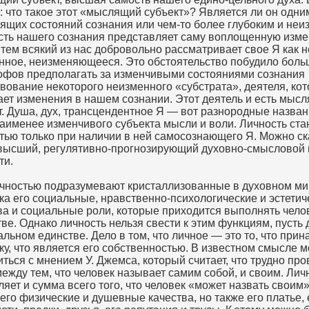
: что такое этот «мыслящий субъект»? Является ли он одни
ящих состояний сознания или чем-то более глубоким и не
сть нашего сознания представляет саму воплощенную изме
тем всякий из нас добровольно рассматривает свое Я как н
нное, неизменяющееся. Это обстоятельство побудило боль
фов предполагать за изменчивыми состояниями сознания
вование некоторого неизменного «субстрата», деятеля, ко
ет изменения в нашем сознании. Этот деятель и есть мыс
т. Душа, дух, трансцендентное Я — вот разнородные назван
наименее изменчивого субъекта мысли и воли. Личность ста
тью только при наличии в ней самосознающего Я. Можно ск
высший, регулятивно-прогнозирующий духовно-смысловой 
ти.
чностью подразумевают кристаллизованные в духовном м
ка его социальные, нравственно-психологические и эстетич
ва и социальные роли, которые приходится выполнять чело
ве. Однако личность нельзя свести к этим функциям, пусть 
альном единстве. Дело в том, что личное — это то, что при
ку, что является его собственностью. В известном смысле 
иться с мнением У. Джемса, который считает, что трудно про
между тем, что человек называет самим собой, и своим. Лич
ляет и сумма всего того, что человек «может назвать своим»
 его физические и душевные качества, но также его платье, 