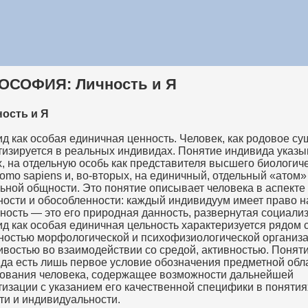
ОСОФИЯ: Личность и Я
ность и Я
д как особая единичная ценность. Человек, как родовое су
тизируется в реальных индивидах. Понятие индивида указыв
, на отдельную особь как представителя высшего биологич
omo sapiens и, во-вторых, на единичный, отдельный «атом»
ьной общности. Это понятие описывает человека в аспекте 
ности и обособленности: каждый индивидуум имеет право н
ность — это его природная данность, развернутая социали
д как особая единичная цельность характеризуется рядом 
ностью морфологической и психофизиологической организа
ивостью во взаимодействии со средой, активностью. Понят
да есть лишь первое условие обозначения предметной обл
ования человека, содержащее возможности дальнейшей
тизации с указанием его качественной специфики в понятия
ти и индивидуальности.