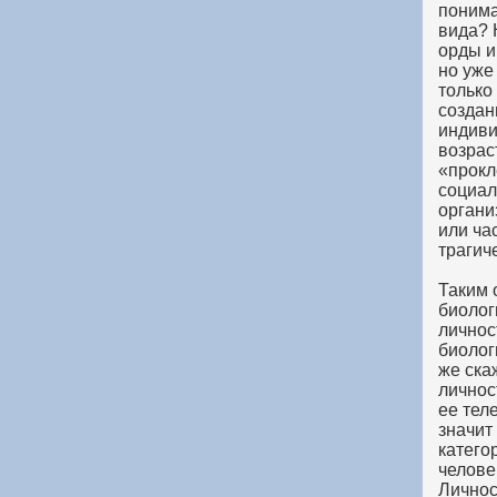
понима
вида? 
орды и
но уже
только
создан
индиви
возрас
«прокл
социал
органи
или ча
трагич
Таким 
биолог
личнос
биолог
же ска
личнос
ее тел
значит
катего
челове
Личнос