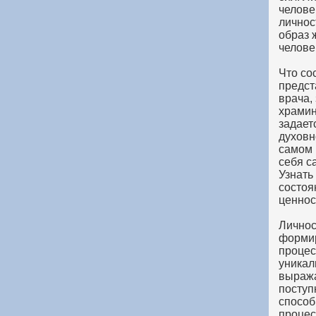
челове
личнос
образ 
челове
Что со
предст
врача,
храмин
задает
духовн
самом 
себя с
Узнать
состоя
ценнос
Личнос
формир
процес
уникал
выража
поступ
способ
процес