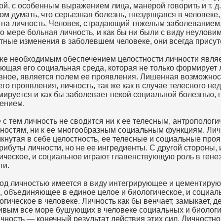
ой, с особенным выражением лица, манерой говорить и т. д
ом думать, что серьезная болезнь, гнездящаяся в человеке,
 на личность. Человек, страдающий тяжелым заболеванием,
то мере больная личность, и как бы ни были с виду неулови
тные изменения в заболевшем человеке, они всегда присут
же необходимым обеспечением целостности личности являе
ющая его социальная среда, которая не только формирует 
авное, является полем ее проявления. Лишенная возможнос
го проявления, личность, так же как в случае телесного нед
ируется и как бы заболевает некой социальной болезнью,
ением.
 с тем личность не сводится ни к ее телесным, антропологи
ностям, ни к ее многообразным социальным функциям. Ли
мкнутая в себе целостность, ее телесные и социальные про
трибуты личности, но не ее ингредиенты. С другой стороны, 
ическое, и социальное играют главенствующую роль в гене
ти.
под личностью имеется в виду интегрирующее и цементиру
, объединяющее в единое целое и биологическое, и социаль
огическое в человеке. Личность как бы венчает, замыкает, д
ивым все море бушующих в человеке социальных и биологи
ичность — конечный результат действия этих сил. Личностно