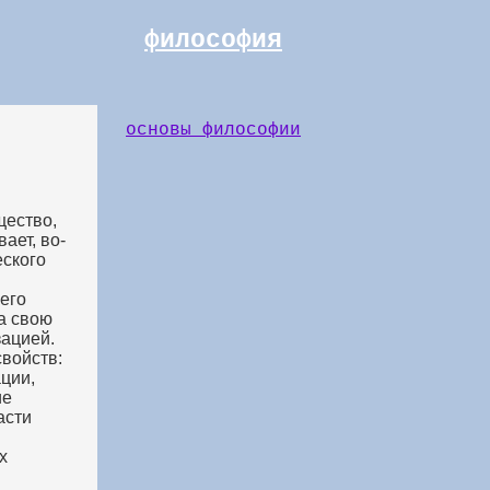
философия
основы философии
щество,
ает, во-
еского
его
а свою
зацией.
свойств:
ции,
ие
асти
х