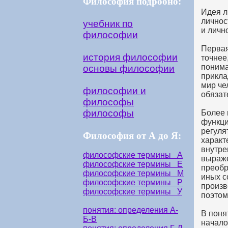
Философия подробно:
Идея л
личнос
учебник по
и личн
философии
Первая
история философии
точнее
понима
основы философии
прикла
мир че
философии и
обязат
философы
философы
Более 
функци
регуля
Философия от А до Я:
характ
внутре
философские термины А
выраже
философские термины Е
преобр
философские термины М
иных с
философские термины Р
произв
философские термины У
поэтом
понятия: определения А-
В поня
Б-В
начало