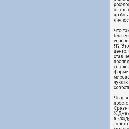
рефлек
основн
по бог
личнос
Что та
биоген
услови
Я? Это
центр.
ставше
проявл
своих 
формир
мирово
чувств
совест
Человек
просто
Сравни
У. Дже
в кажд
только
мыслящ