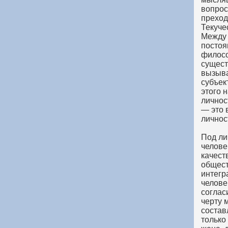
вопрос
преход
Текуче
Между 
постоя
филосо
сущест
вызыва
субъек
этого 
личнос
— это 
личнос
Под ли
челове
качест
общест
интегр
челове
соглас
черту 
состав
только