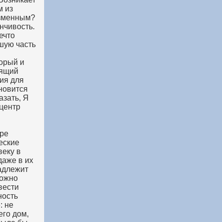
м из
изменным?
нчивость.
ечто
шую часть
торый и
лящий
ия для
новится
азать, Я
центр
ире
еские
веку в
даже в их
надлежит
можно
вести
ность
: не
его дом,