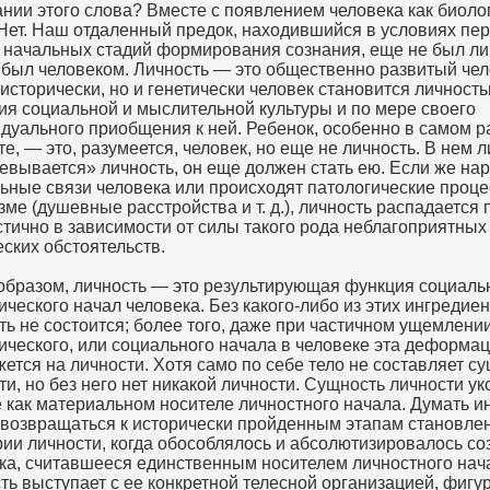
нии этого слова? Вместе с появлением человека как биоло
Нет. Наш отдаленный предок, находившийся в условиях пе
 начальных стадий формирования сознания, еще не был ли
 был человеком. Личность — это общественно развитый чел
 исторически, но и генетически человек становится личност
ия социальной и мыслительной культуры и по мере своего
дуального приобщения к ней. Ребенок, особенно в самом 
те, — это, разумеется, человек, но еще не личность. В нем 
евывается» личность, он еще должен стать ею. Если же н
ьные связи человека или происходят патологические проце
зме (душевные расстройства и т. д.), личность распадается
стично в зависимости от силы такого рода неблагоприятных
еских обстоятельств.
образом, личность — это результирующая функция социаль
ического начал человека. Без какого-либо из этих ингредие
ть не состоится; более того, даже при частичном ущемлени
ического, или социального начала в человеке эта деформац
жется на личности. Хотя само по себе тело не составляет с
ти, но без него нет никакой личности. Сущность личности у
е как материальном носителе личностного начала. Думать 
 возвращаться к исторически пройденным этапам становле
рии личности, когда обособлялось и абсолютизировалось со
ка, считавшееся единственным носителем личностного нач
ть выступает с ее конкретной телесной организацией, фигу