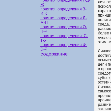
понятия: определения Г-Д-
личнос
Ж
психол
понятия: определения З-
характ
И-К
принци
понятия: определения Л-
полити
М-Н
среда,
понятия: определения О-
рассмо
П-Р
более 
понятия: определения С-
«челов
Т-У
этим н
понятия: определения Ф-
Э-Я
Личнос
содержание
достиг
осмысл
цепи п
в прош
средот
субъек
эстети
Личнос
самосо
проявл
проилл
развит
заглян