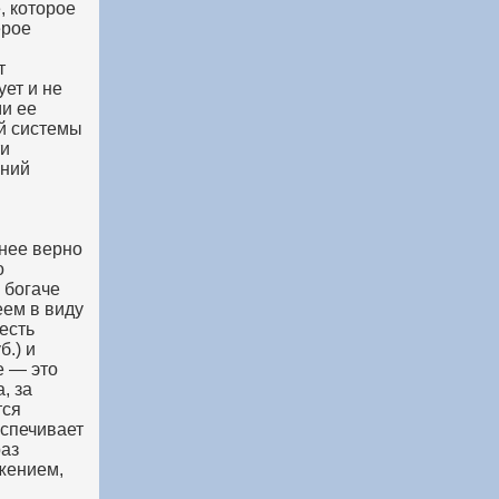
, которое
ерое
т
ует и не
ми ее
й системы
ти
аний
енее верно
о
 богаче
еем в виду
 есть
б.) и
е — это
, за
тся
еспечивает
раз
жением,