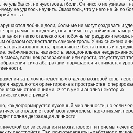
, не улыбался, не чувствовал боли. Он никого не узнавал, н
ничему не удалось научить. Оказалось, что у него не было б
арий мозга
нарушаются лобные доли, больные не могут создавать и уд
е программы поведения; они не имеют устойчивых намер
лагания и легко отвлекаются побочными раздражителями, 
м образом осуществлять самоконтроль. У них снижена ини
ена организованность, проявляются бестактность и нередк
ие, ребячливость, наивность, эмоциональная несдержаннос
в смеха, вспышек раздражения или ярости, отсутствуют тв
оображения, сила абстракции; нарушается и снижается уро
твенности.
ражении затылочно-теменных отделов мозговой коры лево
рия нарушаются ориентировка в пространстве, оперирова
рическими отношениями, счет в уме и анализ некоторых
тических конструкций
но, как деформируется духовный мир личности, но если чел
атически отравляет свой мозг алкоголем, наркотиками, нер
одит полная деградация личности.
анической связи сознания и мозга говорят и приемы лечени
еских расстройств. Так, психотерапевты «работают с душой