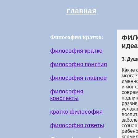
главная
Философия кратко:
ФИЛО
идеа
философия кратко
3. Ду
философия понятия
Какие 
мозга?
философия главное
именно
и мог 
философия
соврем
конспекты
подлин
развив
усложн
кратко философия
воспит
заболе
философия ответы
сознан
ребено
кормил