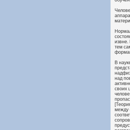
Челове
аппара
матери
Нормал
состоя
извне.
тем са
формац
В наук
предст
надфиз
над по
активн
своих 
челове
пропас
[Теори
между 
соотве
сопров
предус