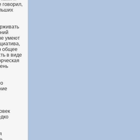
е говорил,
ольших
ерживать
ений
не умеют
циатива,
о общее
ть в виде
орческая
вень
го
ние
овек
едко
я
»,