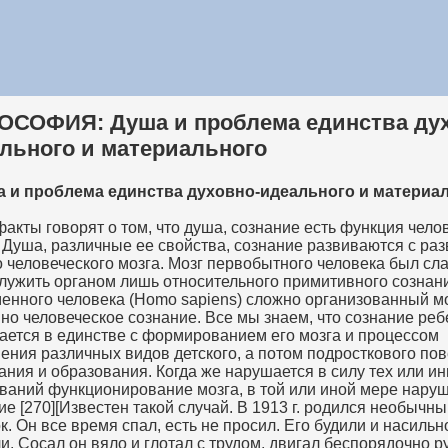
СОФИЯ: Душа и проблема единства дух
льного и материального
ша и проблема единства духовно-идеального и материа
факты говорят о том, что душа, сознание есть функция чело
 Душа, различные ее свойства, сознание развиваются с ра
 человеческого мозга. Мозг первобытного человека был сл
служить органом лишь относительного примитивного сознани
енного человека (Homo sapiens) сложно организованный мо
но человеческое сознание. Все мы знаем, что сознание реб
ается в единстве с формированием его мозга и процессом
ения различных видов детского, а потом подросткового по
ания и образования. Когда же нарушается в силу тех или и
ваний функционирование мозга, в той или иной мере наруш
ие [270][Известен такой случай. В 1913 г. родился необычн
к. Он все время спал, есть не просил. Его будили и насильн
и. Сосал он вяло и глотал с трудом, двигал беспорядочно р