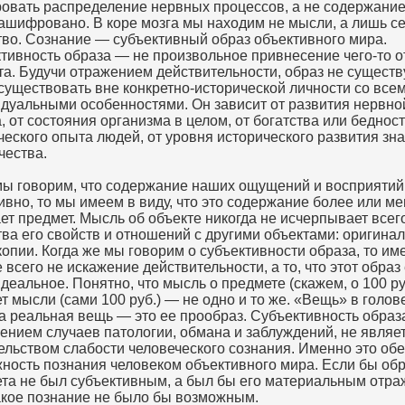
овать распределение нервных процессов, а не содержание
зашифровано. В коре мозга мы находим не мысли, а лишь с
во. Сознание — субъективный образ объективного мира.
тивность образа — не произвольное привнесение чего-то о
та. Будучи отражением действительности, образ не существ
существовать вне конкретно-исторической личности со все
дуальными особенностями. Он зависит от развития нервно
а, от состояния организма в целом, от богатства или беднос
ческого опыта людей, от уровня исторического развития зн
чества.
мы говорим, что содержание наших ощущений и восприятий
ивно, то мы имеем в виду, что это содержание более или м
ет предмет. Мысль об объекте никогда не исчерпывает всег
тва его свойств и отношений с другими объектами: оригинал
копии. Когда же мы говорим о субъективности образа, то им
 всего не искажение действительности, а то, что этот образ
идеальное. Понятно, что мысль о предмете (скажем, о 100 ру
т мысли (сами 100 руб.) — не одно и то же. «Вещь» в голов
 а реальная вещь — это ее прообраз. Субъективность образа
ением случаев патологии, обмана и заблуждений, не являе
ельством слабости человеческого сознания. Именно это об
ность познания человеком объективного мира. Если бы об
та не был субъективным, а был бы его материальным отра
акое познание не было бы возможным.