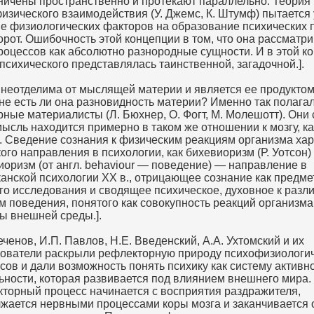
ничены пространственно и протекают параллельно. Теория
изического взаимодействия (У. Джемс, К. Штумф) пытается 
е физиологических факторов на образование психических 
орот. Ошибочность этой концепции в том, что она рассматри
роцессов как абсолютно разнородные сущности. И в этой к
психического представлялась таинственной, загадочной.].
неотделима от мыслящей материи и является ее продуктом
о не есть ли она разновидность материи? Именно так полага
рные материалисты (Л. Бюхнер, О. Фогт, М. Молешотт). Они 
мысль находится примерно в таком же отношении к мозгу, ка
. Сведение сознания к физическим реакциям организма хар
кого направления в психологии, как бихевиоризм (Р. Уотсон) 
иоризм (от англ. behaviour — поведение) — направление в
анской психологии XX в., отрицающее сознание как предме
го исследования и сводящее психическое, духовное к разл
 поведения, понятого как совокупность реакций организма
ы внешней среды.].
еченов, И.П. Павлов, Н.Е. Введенский, А.А. Ухтомский и их
ователи раскрыли рефлекторную природу психофизиологи
сов и дали возможность понять психику как систему активн
ьности, которая развивается под влиянием внешнего мира.
торный процесс начинается с восприятия раздражителя,
жается нервными процессами коры мозга и заканчивается 