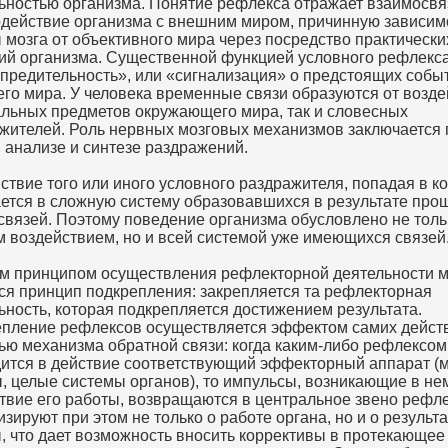
ьностью организма. Понятие рефлекса отражает взаимосвя
действие организма с внешним миром, причинную зависим
 мозга от объективного мира через посредство практически
ий организма. Существенной функцией условного рефлекса
предительность», или «сигнализация» о предстоящих собы
го мира. У человека временные связи образуются от возде
альных предметов окружающего мира, так и словесных
жителей. Роль нервных мозговых механизмов заключается
в анализе и синтезе раздражений.
ствие того или иного условного раздражителя, попадая в ко
ется в сложную систему образовавшихся в результате про
связей. Поэтому поведение организма обусловлено не толь
 воздействием, но и всей системой уже имеющихся связей
 принципом осуществления рефлекторной деятельности м
ся принцип подкрепления: закрепляется та рефлекторная
ьность, которая подкрепляется достижением результата.
пление рефлексов осуществляется эффектом самих дейст
ю механизма обратной связи: когда каким-либо рефлексом
ится в действие соответствующий эффекторный аппарат 
, целые системы органов), то импульсы, возникающие в не
твие его работы, возвращаются в центральное звено рефле
изируют при этом не только о работе органа, но и о результа
, что дает возможность вносить коррективы в протекающее