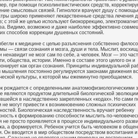
ер, при помощи психолингвистических средств, корректиру
ние смысловых связей. Гипнологи врачуют душу с помощью
тры широко применяют лекарственные средства лечения 
в; с этой же целью используют биокоррекцию, электромагн
ва. Видимо, возможно и даже наиболее эффективно совме
тих способов коррекции душевных состояний.
бегли к медицине с целью разъяснения собственно филос
мы — связи сознания и мозга, души и тела. Мыслит, восхищ
и ненавидит не мозг сам по себе, а человек. Мозг — это част
ти, общества, истории. Именно в составе этого целого он и
онирует как орган сознания. Принципы индивидуальной ра
и мышления постоянно регулируются законами движения в
ческой культуры, к которой мы ежеминутно приобщаемся.
к рождается с определенными анатомофизиологическими з
е являются продуктом длительной биологической эволюции
вшейся в наследственно закрепленных «кодах». Но сами по
и не могут привести к возникновению сложных психических
ностей. Биологическая наследственность вручает ребенку
ность к формированию способности мыслить по-человечес
я не просто проявляется в процессе индивидуального разв
ка, а формируется. Ребенок учится быть человеком в общен
. Он вводится в мир обществом посредством воспитания и
ия. Сознание не является нашим природным достоянием.