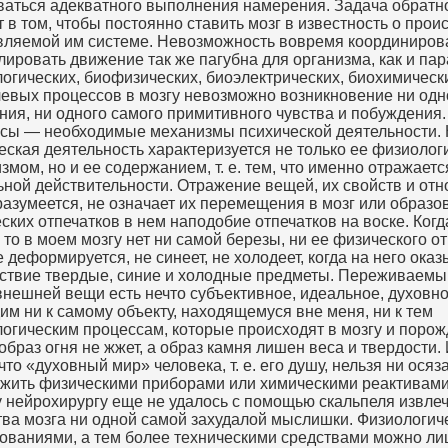
ваться адекватного выполнения намерения. Задача обратн
т в том, чтобы постоянно ставить мозг в известность о про
вляемой им системе. Невозможность вовремя координиров
лировать движение так же пагубна для организма, как и пар
огических, биофизических, биоэлектрических, биохимическ
евых процессов в мозгу невозможно возникновение ни одн
ия, ни одного самого примитивного чувства и побуждения.
сы — необходимые механизмы психической деятельности.
еская деятельность характеризуется не только ее физиолог
змом, но и ее содержанием, т. е. тем, что именно отражает
ьной действительности. Отражение вещей, их свойств и от
 разумеется, не означает их перемещения в мозг или образо
ских отпечатков в нем наподобие отпечатков на воске. Когд
, то в моем мозгу нет ни самой березы, ни ее физического от
е деформируется, не синеет, не холодеет, когда на него ока
ствие твердые, синие и холодные предметы. Переживаемы
внешней вещи есть нечто субъективное, идеальное, духовно
им ни к самому объекту, находящемуся вне меня, ни к тем
огическим процессам, которые происходят в мозгу и порож
 образ огня не жжет, а образ камня лишен веса и твердости.
что «духовный мир» человека, т. е. его душу, нельзя ни осяза
жить физическими приборами или химическими реактивами
 нейрохирургу еще не удалось с помощью скальпеля извлеч
ва мозга ни одной самой захудалой мыслишки. Физиологич
ованиями, а тем более техническими средствами можно л