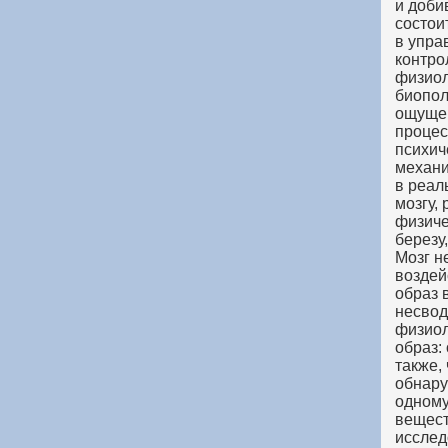
и доби
состои
в упра
контро
физиол
биопол
ощущен
процес
психич
механи
в реал
мозгу,
физиче
березу
Мозг н
воздей
образ 
несвод
физиол
образ:
также, 
обнару
одному
вещест
исслед