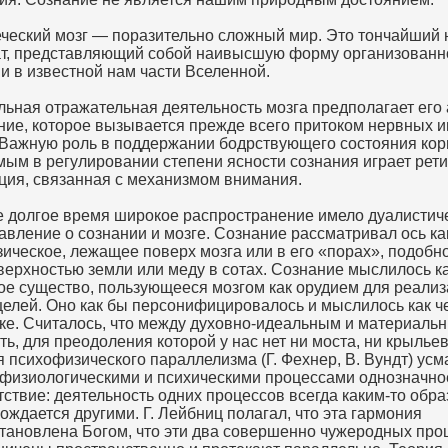
ческий мозг — поразительно сложный мир. Это тончайший
т, представляющий собой наивысшую форму организованн
и в известной нам части Вселенной.
ьная отражательная деятельность мозга предполагает его
ние, которое вызывается прежде всего притоком нервных 
 Важную роль в поддержании бодрствующего состояния кор
мым в регулировании степени ясности сознания играет рет
ия, связанная с механизмом внимания.
е долгое время широкое распространение имело дуалистич
авление о сознании и мозге. Сознание рассматривал ось ка
ическое, лежащее поверх мозга или в его «порах», подобн
верхностью земли или меду в сотах. Сознание мыслилось к
ое существо, пользующееся мозгом как орудием для реали
целей. Оно как бы персонифицировалось и мыслилось как ч
ке. Считалось, что между духовно-идеальным и материаль
ть, для преодоления которой у нас нет ни моста, ни крыльев
я психофизического параллелизма (Г. Фехнер, В. Вундт) усм
физиологическими и психическими процессами однозначно
тствие: деятельность одних процессов всегда каким-то обр
ождается другими. Г. Лейбниц полагал, что эта гармония
тановлена Богом, что эти два совершенно чужеродных про