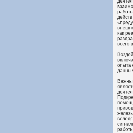
деятел
взаимо
работы
действ
«преду
внешне
как ре
раздра
всего 
Воздей
включа
опыта 
данным
Важным
являет
деятел
Подкре
помощь
привод
железы
вследс
сигнал
работы