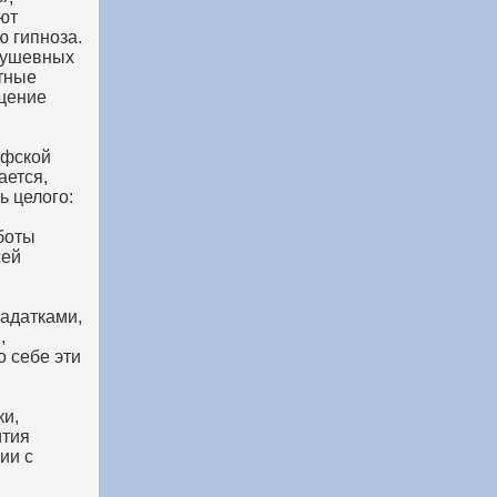
ют
 гипноза.
душевных
итные
щение
офской
ается,
ь целого:
боты
сей
адатками,
,
 себе эти
ки,
ития
ии с