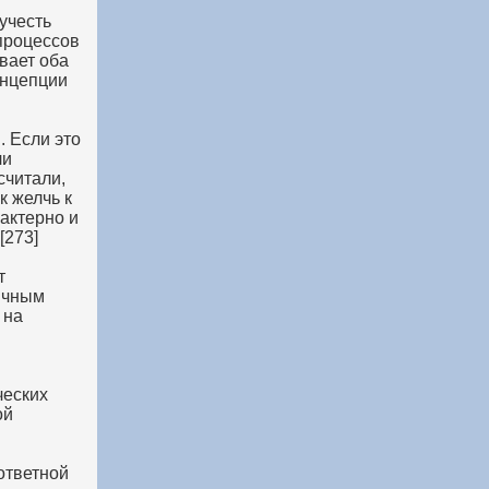
учесть
процессов
вает оба
онцепции
. Если это
ли
считали,
к желчь к
актерно и
[273]
т
ичным
 на
ческих
ой
ответной