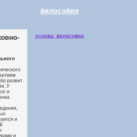
философия
овно-
основы философии
льного
веческого
звитием
або развит
я. У
зг и
енка
ведения,
ных
ается и
ый
о
уками и