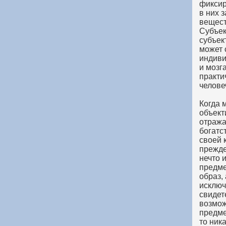
фиксир
в них 
вещест
Субъек
субъек
может 
индиви
и мозг
практи
челове
Когда 
объект
отража
богатс
своей 
прежде
нечто 
предме
образ,
исключ
свидет
возмож
предме
то ник