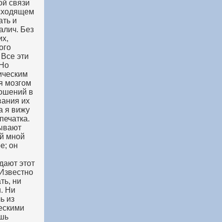
ой связи
исходящем
ать и
алич. Без
их,
ого
 Все эти
 Но
ическим
ся мозгом
ношений в
вания их
а я вижу
печатка.
зывают
й мной
е; он
дают этот
 Известно
ть, ни
. Ни
ь из
ескими
ишь