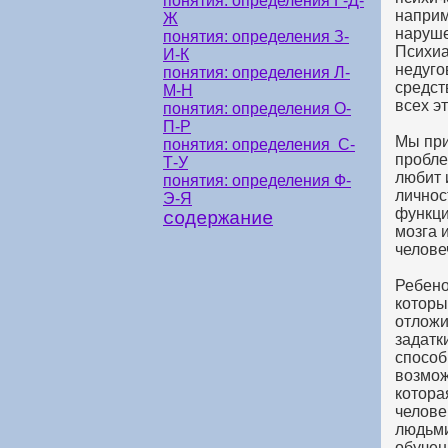
понятия: определения Г-Д-
наприм
Ж
наруше
понятия: определения З-
Психиа
И-К
недуго
понятия: определения Л-
средст
М-Н
всех э
понятия: определения О-
П-Р
Мы при
понятия: определения С-
пробле
Т-У
любит 
понятия: определения Ф-
личнос
Э-Я
функци
содержание
мозга 
челове
Ребено
которы
отложи
задатк
способ
возмож
котора
челове
людьми
обучен