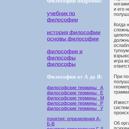
Философия подробно:
ногами
и его 
учебник по
полуш
философии
Когда 
сложны
история философии
целепо
основы философии
должны
ослабл
тупоум
философии и
взрыво
философы
игра в
философы
ответс
Философия от А до Я:
При по
полуша
геомет
философские термины А
грамма
философские термины Е
философские термины М
Извест
философские термины Р
систем
философские термины У
происх
понятия: определения А-
Об орг
Б-В
психич