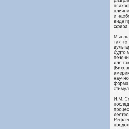
разгра
психоф
влияни
и наоб
вида п
сфера 
Мысль 
так, т
вульга
будто 
печени
для та
[Бихев
америк
научно
формам
стимул
И.М. С
послед
процес
деятел
Рефлек
продол