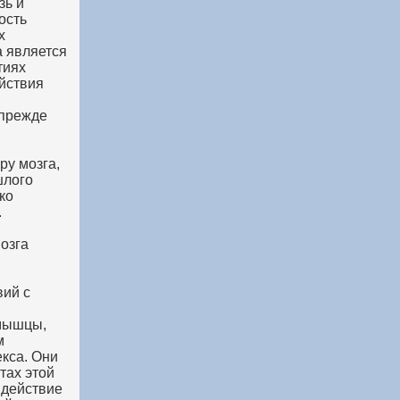
зь и
ость
х
 является
тиях
йствия
 прежде
ру мозга,
шлого
ко
.
озга
вий с
(мышцы,
м
кса. Они
тах этой
 действие