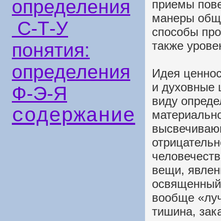
определения
приемы пове
манеры обще
С-Т-У
способы про
также уров
понятия:
определения
Идея ценнос
и духовные 
Ф-Э-Я
виду опреде
содержание
материально
высвечиваю
отрицательн
человечеств
вещи, явлен
освященный 
вообще «луч
тишина, зак