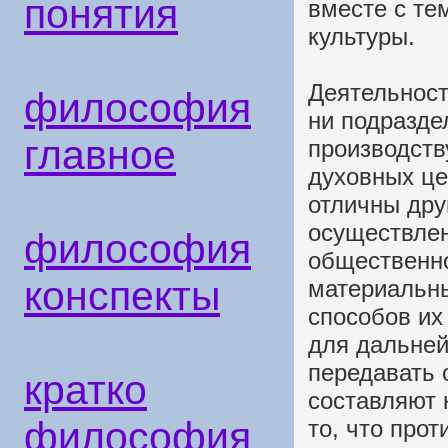
понятия
вместе с те
культуры.
Деятельност
философия
ни подразде
главное
производств
духовных це
отличны друг
осуществлен
философия
общественн
конспекты
материальны
способов их
для дальней
передавать 
кратко
составляют к
философия
то, что прот