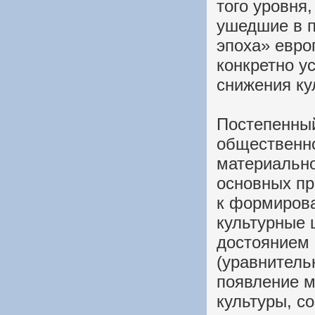
того уровня
ушедшие в п
эпоха» евро
конкретно у
снижения ку
Постепенны
общественно
материально
основных пр
к формирова
культурные 
достоянием 
(уравнитель
появление м
культуры, с