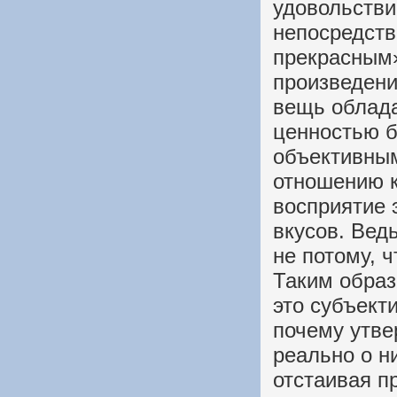
удовольстви
непосредств
прекрасным»
произведения
вещь облада
ценностью б
объективным
отношению к
восприятие 
вкусов. Вед
не потому, ч
Таким образ
это субъект
почему утвер
реально о н
отстаивая п