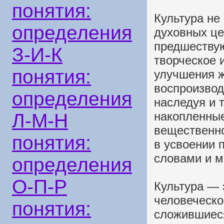
понятия:
Культура не
определения
духовных це
предшеству
З-И-К
творческое 
понятия:
улучшения 
воспроизвод
определения
наследуя и 
накопленные
Л-М-Н
вещественно
понятия:
в усвоении 
словами и 
определения
О-П-Р
Культура — 
человеческо
понятия:
сложившиеся