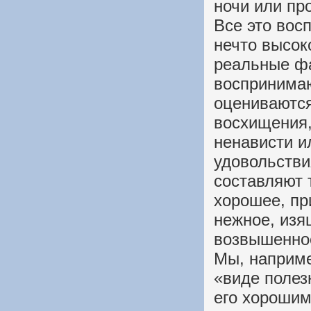
ночи или пр
Все это вос
нечто высок
реальные фа
воспринимаю
оцениваются
восхищения,
ненависти и
удовольстви
составляют т
хорошее, пр
нежное, изя
возвышенное
Мы, наприме
«виде полез
его хорошим