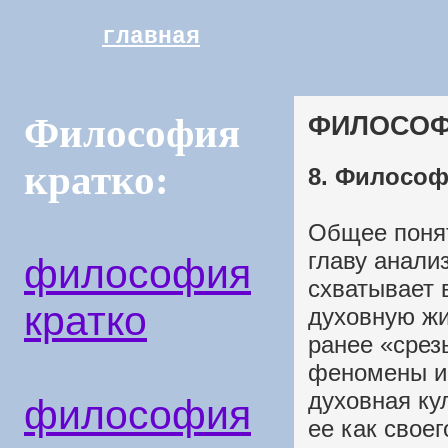
главная
ФИЛОСОФИ
Философия
кратко:
8. Философ
Общее понят
главу анали
философия
схватывает 
кратко
духовную ж
ранее «срез
феномены им
духовная ку
философия
ее как своег