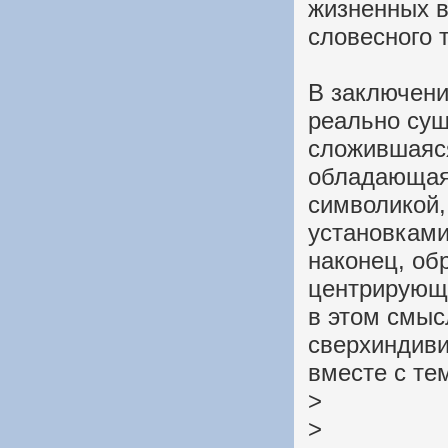
жизненных в
словесного т
В заключени
реально сущ
сложившаяся
обладающая
символикой,
установками
наконец, об
центрирующе
в этом смыс
сверхиндиви
вместе с те
>
>