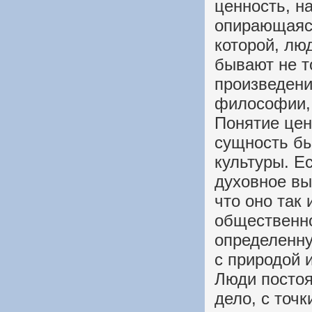
ценность, н
опирающаяся
которой, лю
бывают не т
произведени
философии, 
Понятие це
сущность бы
культуры. Е
духовное выс
что оно так
общественно
определенн
с природой 
Люди постоя
дело, с точк