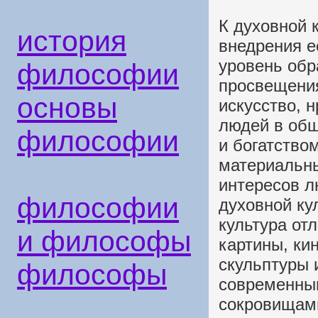
К духовной 
история
внедрения е
уровень обр
философии
просвещения
основы
искусство, 
людей в общ
философии
и богатство
материальны
интересов 
философии
духовной ку
культура от
и философы
картины, ки
скульптуры и
философы
современным
сокровищами