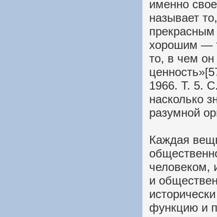
именно свое
называет то
прекрасным 
хорошим — то
то, в чем о
ценность»[57
1966. Т. 5. С
насколько з
разумной ор
Каждая вещь
общественно
человеком, 
и обществен
исторически
функцию и 