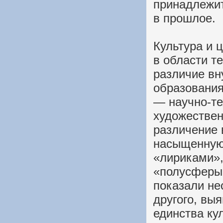
принадлежит
в прошлое.
Культура и 
в области т
различие вн
образования
— научно-те
художествен
различение 
насыщенную
«лириками»
«полусферы
показали не
другого, вы
единства кул