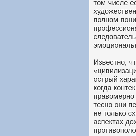
том числе е
художествен
полном пон
профессиона
следователь
эмоциональн
Известно, ч
«цивилизаци
острый харак
когда конте
правомерно 
тесно они п
не только сх
аспектах до
противополо