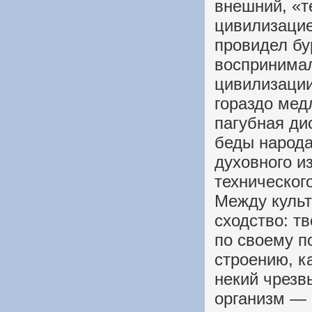
внешний, «т
цивилизацие
провидел бу
воспринимал
цивилизации
гораздо мед
пагубная ди
беды народа
духовного и
техническог
Между культ
сходство: т
по своему 
строению, к
некий чрезв
организм — 