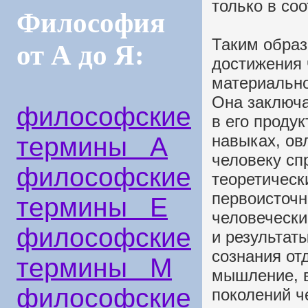
только в со
Философия
Таким образ
от А до Я:
достижения 
материально
Она заключа
философские
в его продук
навыках, ов
термины А
человеку сп
философские
теоретическ
первоисточн
термины Е
человечески
философские
и результат
сознания от
термины М
мышление, 
философские
поколений ч