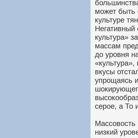
большинства
может быть 
культуре тя
Негативный
культура» за
массам пред
до уровня н
«культура»,
вкусы отста
упрощаясь и
шокирующего
высокообраз
серое, а То 
Массовость 
низкий уров