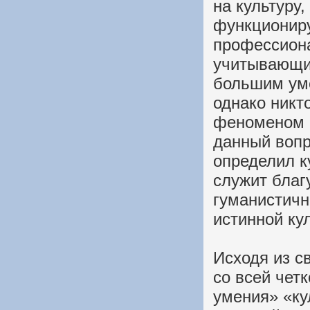
на культуру
функционир
профессион
учитывающие
большим уме
однако никт
феноменом 
данный вопр
определил ку
служит благ
гуманистичн
истинной ку
Исходя из с
со всей чет
умения» «ку