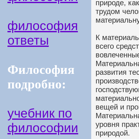
природе, ка
трудом чело
материальну
философия
ответы
К материаль
всего средс
вовлеченные
Материальна
Философия
развития те
производст
подробно:
господствую
материально
вещей и про
учебник по
Материальна
уровня прак
философии
природой.