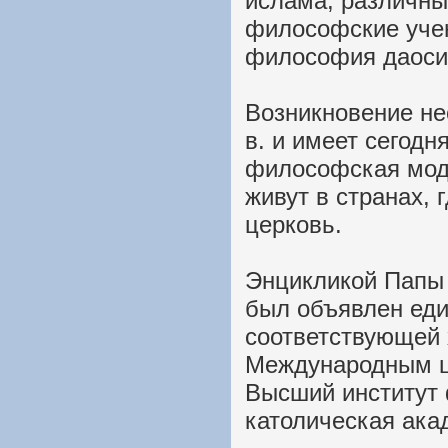
ислама; различны
философские уче
философия даосиз
Возникновение не
в. и имеет сегодн
философская мод
живут в странах, 
церковь.
Энцикликой Папы Л
был объявлен ед
соответствующей 
Международным ц
Высший институт 
католическая ака