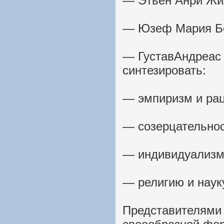
— Этьен Анри Жи
— Юзеф Мария Бо
— ГуставАндреас 
синтезировать:
— эмпиризм и ра
— созерцательнос
— индивидуализм 
— религию и наук
Представителями 