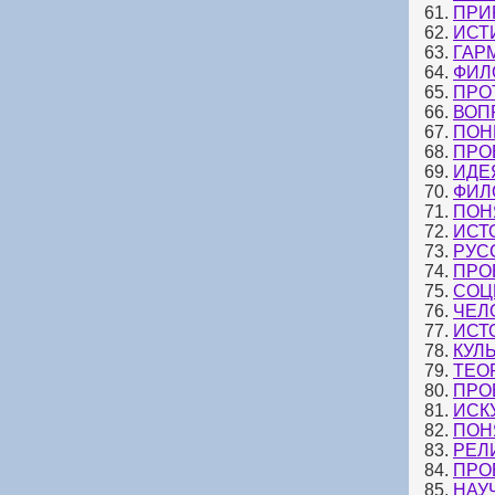
61.
ПРИ
62.
ИСТ
63.
ГАР
64.
ФИЛ
65.
ПРО
66.
ВОП
67.
ПОН
68.
ПРО
69.
ИДЕ
70.
ФИЛ
71.
ПОН
72.
ИСТ
73.
РУС
74.
ПРО
75.
СОЦ
76.
ЧЕЛ
77.
ИСТ
78.
КУЛ
79.
ТЕО
80.
ПРО
81.
ИСК
82.
ПОН
83.
РЕЛ
84.
ПРО
85.
НАУ