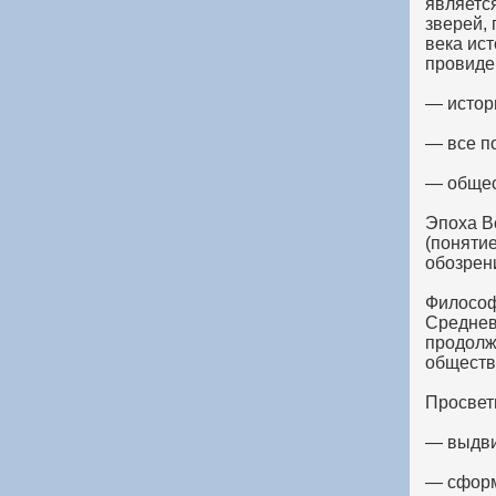
являетс
зверей,
века ис
провиде
— истор
— все п
— общес
Эпоха В
(поняти
обозрен
Философ
Среднев
продолж
обществ
Просвети
— выдвин
— сформ