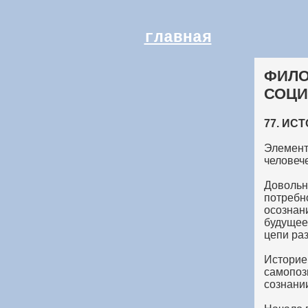
главная
ФИЛО
СОЦИ
77. И
Элемент
человеч
Довольн
потребн
осознани
будущее
цепи ра
Историе
самопоз
сознани