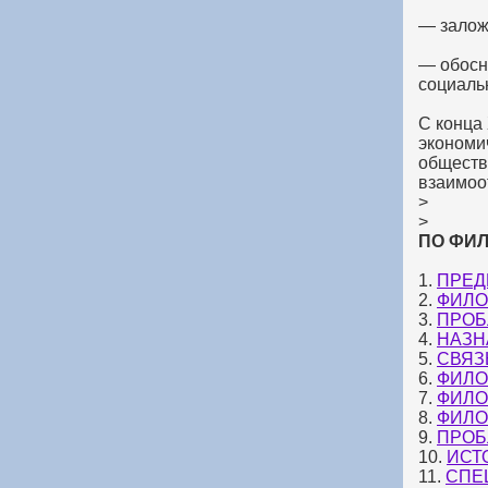
— залож
— обосн
социальн
С конца
экономи
обществ
взаимоо
>
>
ПО ФИЛО
1.
ПРЕД
2.
ФИЛО
3.
ПРОБ
4.
НАЗН
5.
СВЯЗ
6.
ФИЛО
7.
ФИЛО
8.
ФИЛО
9.
ПРОБ
10.
ИСТ
11.
СПЕ