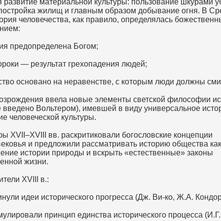
я развитие материальной культуры: пользование шкурами у
 постройка жилищ и главным образом добывание огня. В С
тория человечества, как правило, определялась божествен
нием:
ия предопределена Богом;
ороки — результат грехопадения людей;
тво основано на неравенстве, с которым люди должны сми
озрождения ввела новые элементы светской философии и
е введено Вольтером), имевшей в виду универсальное исто
ие человеческой культуры.
ы XVII–XVIII вв. раскритиковали богословские концепции
ековья и предложили рассматривать историю общества ка
ение истории природы и вскрыть «естественные» законы
енной жизни.
тели XVIII в.:
ули идеи исторического прогресса (Дж. Ви-ко, Ж.А. Кондор
улировали принцип единства исторического процесса (И.Г. 