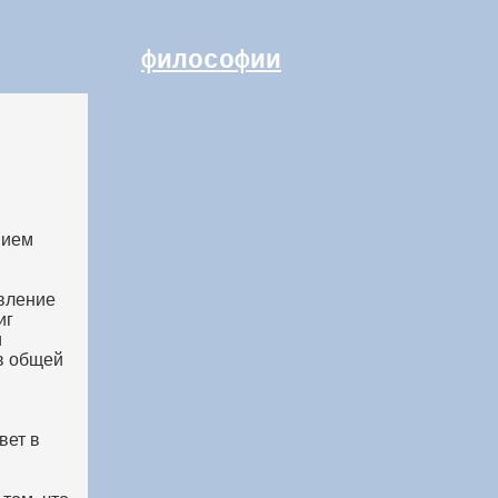
философии
нием
вление
иг
и
 в общей
вет в