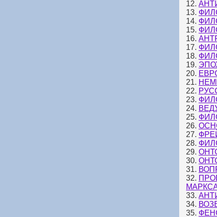
12.
АНТ
13.
ФИЛ
14.
ФИЛ
15.
ФИЛ
16.
АНТ
17.
ФИЛ
18.
ФИЛ
19.
ЭПО
20.
ЕВР
21.
НЕМ
22.
РУС
23.
ФИЛ
24.
ВЕД
25.
ФИЛО
26.
ОСН
27.
ФРЕ
28.
ФИЛ
29.
ОНТ
30.
ОНТ
31.
ВОП
32.
ПРО
МАРКС
33.
АНТ
34.
ВОЗ
35.
ФЕН