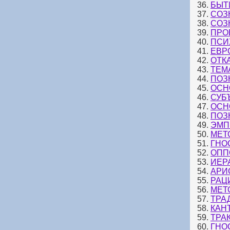
36.
БЫТ
37.
СОЗ
38.
СОЗ
39.
ПРО
40.
ПСИ
41.
ЕВР
42.
ОТК
43.
ТЕМ
44.
ПОЗ
45.
ОСН
46.
СУБ
47.
ОСН
48.
ПОЗ
49.
ЭМП
50.
МЕТ
51.
ГНО
52.
ОПП
53.
ИЕР
54.
АРИ
55.
РАЦ
56.
МЕТ
57.
ТРА
58.
КАН
59.
ТРА
60.
ГНО