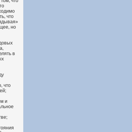
том, что
го
бходимо
ь, что
лядывая»
щее, но
удовых
а,
елять в
ых
ду
, что
ей;
ом и
альное
тве;
тояния