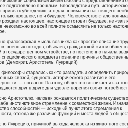
понимания социальной жизни связано с представлениями о 
ее подготовлено прошлым. Впоследствии путь историческо
я привел к убеждению, что для понимания настоящего нео
 только прошлое, но и будущее. Человечество стало понимат
 рождает настоящее, настоящее готовит будущее, не «заг
ое невозможно во всей полноте осмыслить не только настоя
ое.
но-философская мысль возникла как простое описание тр
ов, военных походов, обычаев, гражданской жизни обществ
й в государственном устройстве, но постепенно начала выд
е специфического предмета познание причины общественн
в (Демокрит, Аристотель, Лукреций).
 философы старались как-то разгадать и определить приро
енных связей, сущность исторического развития и его
рности: — согласно Платону, общество возникает из-за того
ждаются друг в друге для удовлетворения своих потребност
сно Аристотелю, человек рождается политическим существ
 себе инстинктивное стремление к совместной жизни. Изнач
ство способностей — исходный пункт этого стремления к
ности, отсюда же различие функций и места людей в общес
сно Лукрецию, причиной выхода человека из животного сос