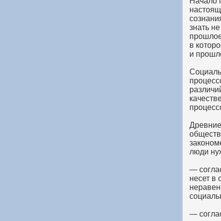
Начало 
настоящ
сознани
знать не
прошлое
в котор
и прошл
Социаль
процесс
различи
качеств
процессо
Древние
обществ
закономе
люди ну
— согла
несет в
неравен
социаль
— согла