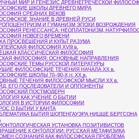
ИЧНЫЙ МИР И ГЕНЕЗИС ДРЕВНЕГРЕЧЕСКОЙ ФИЛОСО
ОСОФСКИЕ ШКОЛЫ ДРЕВНЕГО МИРА
ОСОФИЯ СРЕДНИХ ВЕКОВ
ОСОФСКОЕ ЗНАНИЕ В ДРЕВНЕЙ РУСИ
РОПОЦЕНТРИЗМ И ГУМАНИЗМ ЭПОХИ ВОЗРОЖДЕНИЯ
ОСОФИЯ РЕНЕССАНСА: НЕОПЛАТОНИЗМ, НАТУРФИЛО
ОСОФИЯ НОВОГО ВРЕМЕНИ
ХА ПРОСВЕЩЕНИЯ И КУЛЬТ РАЗУМА
ОПЕЙСКАЯ ФИЛОСОФИЯ XVIII в.
ЕЦКАЯ КЛАССИЧЕСКАЯ ФИЛОСОФИЯ
СКАЯ ФИЛОСОФИЯ: ОСНОВНЫЕ НАПРАВЛЕНИЯ
ОСОФСКИЕ ТЕМЫ РУССКОЙ ЛИТЕРАТУРЫ
УЩИЕ ФИЛОСОФСКИЕ ТЕЧЕНИЯ НАЧАЛА ХХ в.
СОФСКИЕ ШКОЛЫ 70–90-Х гг. ХХ в.
ОВНЫЕ ТЕЧЕНИЯ ФИЛОСОФСКОЙ МЫСЛИ XX в.
ЙД, ЕГО ПОСЛЕДОВАТЕЛИ И ОППОНЕНТЫ
ОСОФСКИЙ ПОСТМОДЕРН
ОЛОГИЯ КАК УЧЕНИЕ О БЫТИИ
ОЛОГИЯ В ИСТОРИИ ФИЛОСОФИИ
РОС О БЫТИИ У КАНТА
БЛЕМАТИКА БЫТИЯ ШОПЕНГАУЭРА НИЦШЕ БЕРГСОНА
А
ИОНТОЛОГИЧЕСКАЯ УСТАНОВКА ПОЗИТИВИСТОВ
ВРАЩЕНИЕ К ОНТОЛОГИИ: РУССКАЯ МЕТАФИЗИКА
ОМЕН СОЗНАНИЯ КАК ФИЛОСОФСКАЯ ПРОБЛЕМА