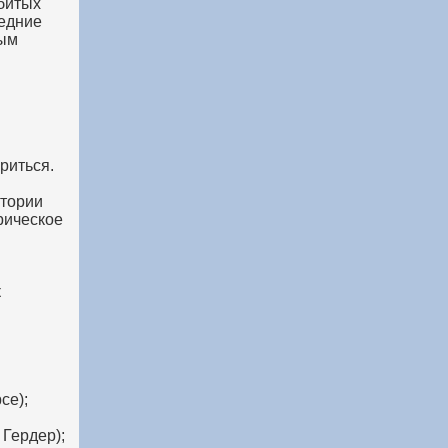
битых
редние
ным
риться.
стории
рическое
к
се);
Гердер);