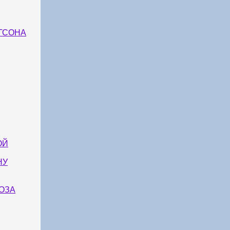
ГСОНА
ОЙ
НУ
ОЗА