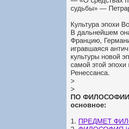
— «О средствах п
судьбы» — Петрарк
Культура эпохи В
В дальнейшем она
Францию, Германи
игравшаяся антич
культуры новой э
самой этой эпохи
Ренессанса.
>
>
ПО ФИЛОСОФИИ: 
основное:
1.
ПРЕДМЕТ ФИ