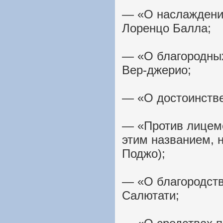
— «О наслаждени
Лоренцо Балла;
— «О благородных
Вер-джерио;
— «О достоинств
— «Против лицеме
этим названием, 
Поджо);
— «О благородст
Салютати;