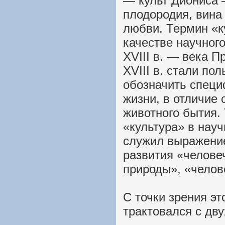
— культ Диониса 
плодородия, вина 
любви. Термин «к
качестве научног
XVIII в. — века 
XVIII в. стали по
обозначить специ
жизни, в отличие 
животного бытия.
«культура» в нау
служил выражени
развития «челове
природы», «челов
С точки зрения эт
трактовался с дву