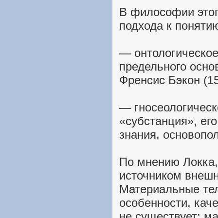
В философии этог
подхода к поняти
— онтологическое
предельного осно
Френсис Бэкон (1
— гносеологическ
«субстанция», ег
знания, основопо
По мнению Локка,
источником внешн
Материальные те
особенности, кач
не существует: м