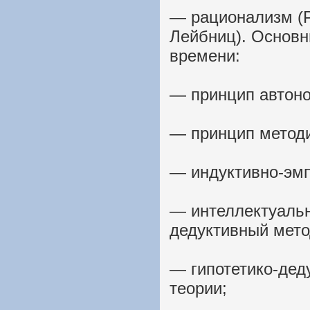
— рационализм (Р.
Лейбниц). Основ
времени:
— принцип автон
— принцип методи
— индуктивно-эмп
— интеллектуальн
дедуктивный мето
— гипотетико-дед
теории;