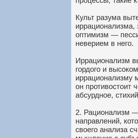
процессы, такие к
Культ разума выт
иррационализма, 
оптимизм — песс
неверием в него.
Иррационализм вы
гордого и высоко
иррационализму м
он противостоит ч
абсурдное, стихи
2. Рационализм 
направлений, кот
своего анализа сч