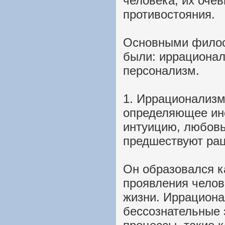
человека, их оче
противостояния.
Основными филос
были: иррационал
персонализм.
1. Иррационализ
определяющее инс
интуицию, любовь
предшествуют ра
Он образовался к
проявления челов
жизни. Иррациона
бессознательные