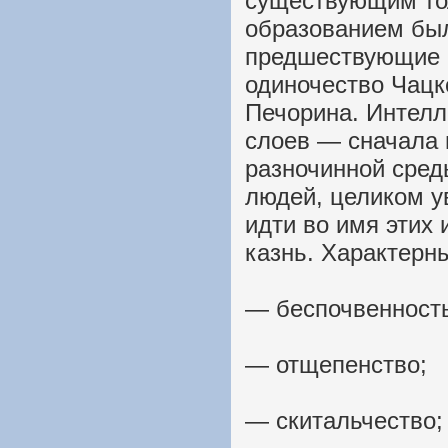
существующим то
образованием был
предшествующие 
одиночество Чацк
Печорина. Интелл
слоев — сначала 
разночинной сред
людей, целиком у
идти во имя этих 
казнь. Характерн
— беспочвенност
— отщепенство;
— скитальчество;