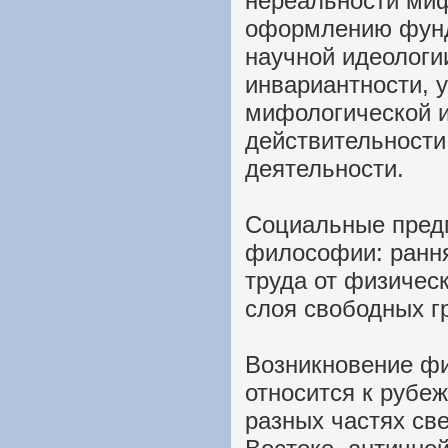
нереальности миф
оформлению фунд
научной идеологи
инвариантности, 
мифологической и
действительности
деятельности.
Социальные пред
философии: рання
труда от физичес
слоя свободных г
Возникновение ф
относится к рубежу
разных частях св