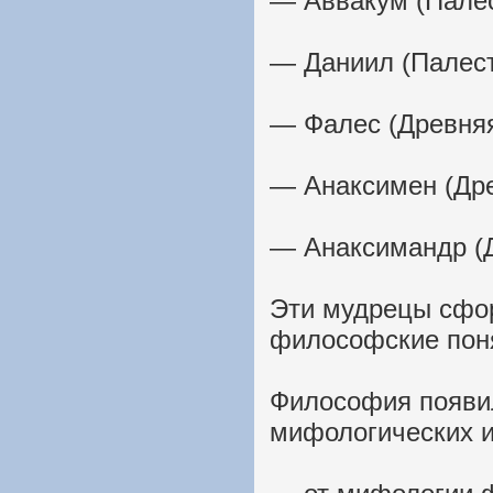
— Аввакум (Палес
— Даниил (Палест
— Фалес (Древняя
— Анаксимен (Дре
— Анаксимандр (Д
Эти мудрецы сфо
философские поня
Философия появил
мифологических и