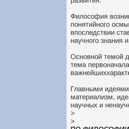
развития.
Философия возник
понятийного осмы
впоследствии ста
научного знания 
Основной темой 
тема первоначала
важнейшиххаракте
Главными идеями
материализм, иде
научных и ненауч
>
>