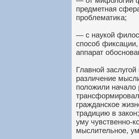
— от мифологии 
предметная сфера
проблематика;
— с наукой фило
способ фиксации,
аппарат обоснова
Главной заслуго
различение мысли
положили начало 
трансформировала
гражданское жизн
традицию в закон;
уму чувственно-ко
мыслительное, ум