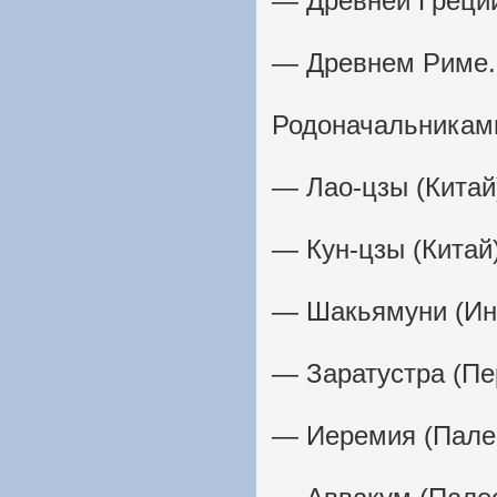
— Древней Греци
— Древнем Риме.
Родоначальникам
— Лао-цзы (Китай
— Кун-цзы (Китай)
— Шакьямуни (Ин
— Заратустра (Пе
— Иеремия (Палес