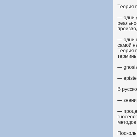
Теория 
— одни 
реально
произво
— одни н
самой на
Теория 
термины 
— gnosis
— episte
В русск
— знани
— проце
гносеол
методов
Поскольк