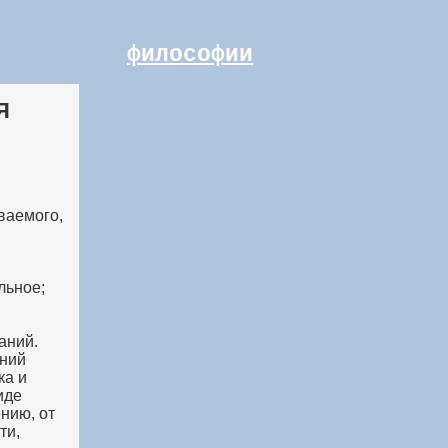
философии
Я
ваемого,
льное;
аний.
ний
ка и
иде
нию, от
ти,