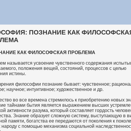
СОФИЯ: ПОЗНАНИЕ КАК ФИЛОСОФСКА
ЛЕМА
ЗНАНИЕ КАК ФИЛОСОФСКАЯ ПРОБЛЕМА
ем называется усвоение чувственного содержания испыты
аемого, положения вещей, состояний, процессов с целью
ния истины.
 зрения философии познание бывает: чувственное; рациона
е; научное; интуитивное; художественное и др.
ество во все времена стремилось к приобретению новых зн
ие тайнами бытия является выражением высших устремле
ой активности разума, который составляет гордость челове
ества. Знание образует сложную систему, выступающую в в
ой памяти, богатства ее передаются от поколения к поколе
к народу с помощью механизма социальной наследственнос