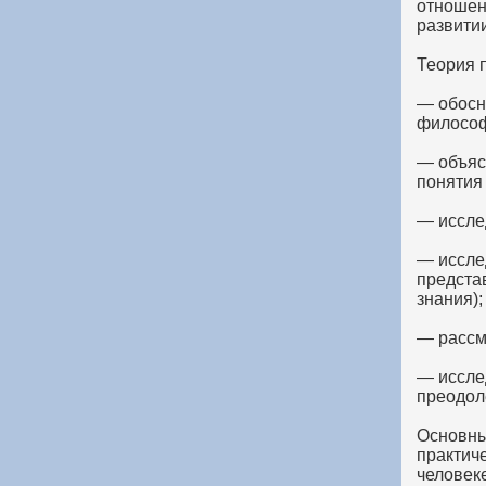
отношени
развити
Теория 
— обосн
философ
— объяс
понятия 
— иссле
— иссле
предста
знания);
— рассм
— исслед
преодол
Основны
практич
человек