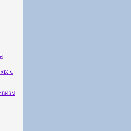
Я
IX в.
ТИВИЗМ