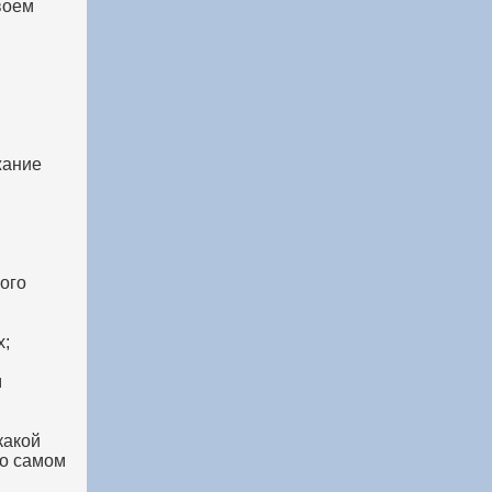
воем
жание
ого
х;
м
какой
 о самом