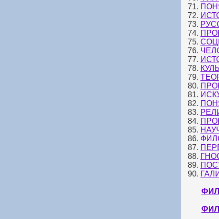
71.
ПОН
72.
ИСТ
73.
РУС
74.
ПРО
75.
СОЦ
76.
ЧЕЛ
77.
ИСТ
78.
КУЛ
79.
ТЕО
80.
ПРО
81.
ИСК
82.
ПОН
83.
РЕЛ
84.
ПРО
85.
НАУ
86.
ФИЛ
87.
ПЕР
88.
ГНО
89.
ПОС
90.
ГАЛ
ФИЛ
ФИЛ