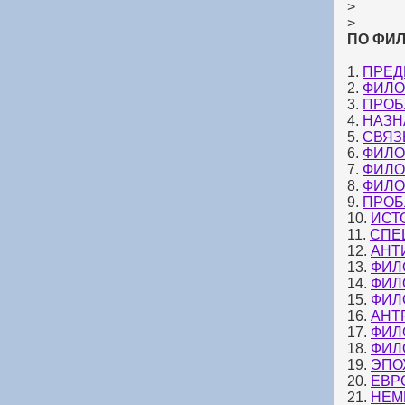
>
>
ПО ФИЛО
1.
ПРЕД
2.
ФИЛО
3.
ПРОБ
4.
НАЗН
5.
СВЯЗ
6.
ФИЛО
7.
ФИЛО
8.
ФИЛО
9.
ПРОБ
10.
ИСТ
11.
СПЕ
12.
АНТ
13.
ФИЛ
14.
ФИЛ
15.
ФИЛ
16.
АНТ
17.
ФИЛ
18.
ФИЛ
19.
ЭПО
20.
ЕВР
21.
НЕМ