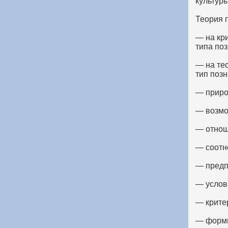
культуры
Теория 
— на кр
типа поз
— на те
тип поз
— приро
— возмо
— отнош
— соотн
— предп
— услов
— крите
— формы