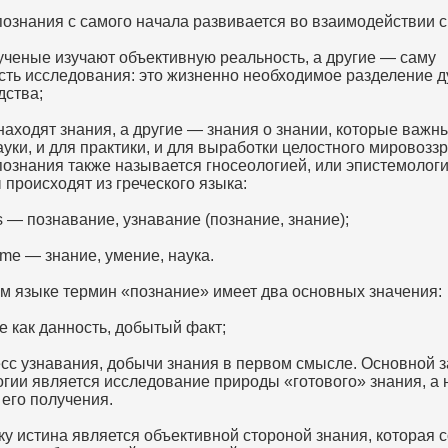
познания с самого начала развивается во взаимодействии с
ученые изучают объективную реальность, а другие — саму
сть исследования: это жизненно необходимое разделение д
дства;
аходят знания, а другие — знания о знании, которые важны
уки, и для практики, и для выработки целостного мировозз
познания также называется гносеологией, или эпистемологи
происходят из греческого языка:
 — познавание, узнавание (познание, знание);
me — знание, умение, наука.
ом языке термин «познание» имеет два основных значения:
е как данность, добытый факт;
сс узнавания, добычи знания в первом смысле. Основной 
огии является исследование природы «готового» знания, а 
 его получения.
у истина является объективной стороной знания, которая с