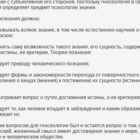
и с субъективной его стороной, постольку гносеология в с
и определяет предмет психологии знания.
познания должна:
овывать всякое знание, в том числе естественно-научное и
ское;
нять саму возможность такого знания, его сущность, содер
истины, ее критерии. Теория познания:
дует природу человеческого познания;
дует формы и закономерности перехода от поверхностного
вления о вещах (мнения) к постижению их сущности (истинн
атривает вопрос о путях достижения истины, о ее критерия
ует то, как человек впадает в заблуждения и каким образо
евает их.
м вопросом для гносеологии был и остается вопрос о том, 
еский, жизненный смысл имеет достоверное знание о мире,
е и человеческом обществе.