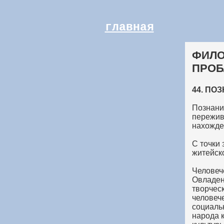
главная
ФИЛО
ПРОБ
44. ПО
Познани
пережив
нахожде
С точки
житейско
Человеч
Овладен
творческ
человеч
социальн
народа 