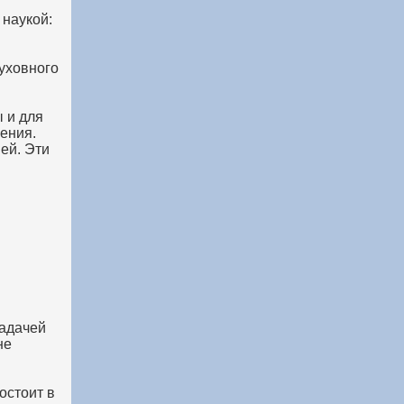
 наукой:
уховного
 и для
рения.
ей. Эти
задачей
не
остоит в