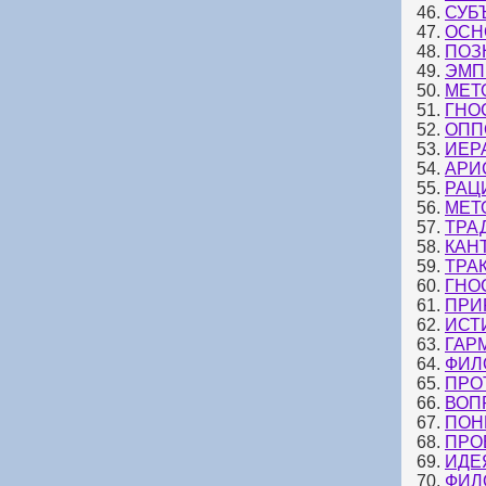
46.
СУБ
47.
ОСН
48.
ПОЗ
49.
ЭМП
50.
МЕТ
51.
ГНО
52.
ОПП
53.
ИЕР
54.
АРИ
55.
РАЦ
56.
МЕТ
57.
ТРА
58.
КАН
59.
ТРА
60.
ГНО
61.
ПРИ
62.
ИСТ
63.
ГАР
64.
ФИЛ
65.
ПРО
66.
ВОП
67.
ПОН
68.
ПРО
69.
ИДЕ
70.
ФИЛ