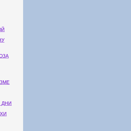
ОЙ
НУ
ОЗА
ИЗМЕ
 ДНИ
ОХИ