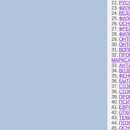
22.
РУС
23.
ФИЛ
24.
ВЕД
25.
ФИЛО
26.
ОСН
27.
ФРЕ
28.
ФИЛ
29.
ОНТ
30.
ОНТ
31.
ВОП
32.
ПРО
МАРКС
33.
АНТ
34.
ВОЗ
35.
ФЕН
36.
БЫТ
37.
СОЗ
38.
СОЗ
39.
ПРО
40.
ПСИ
41.
ЕВР
42.
ОТК
43.
ТЕМ
44.
ПОЗ
45.
ОСН