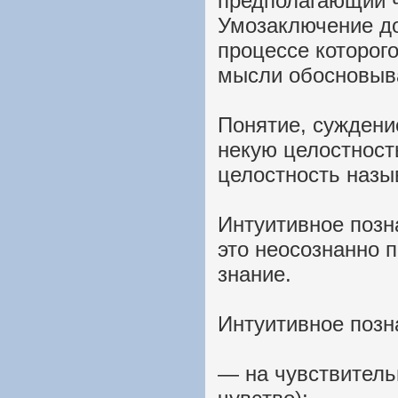
предполагающий 
Умозаключение до
процессе которог
мысли обосновыв
Понятие, суждени
некую целостность
целостность наз
Интуитивное позн
это неосознанно 
знание.
Интуитивное позн
— на чувствитель