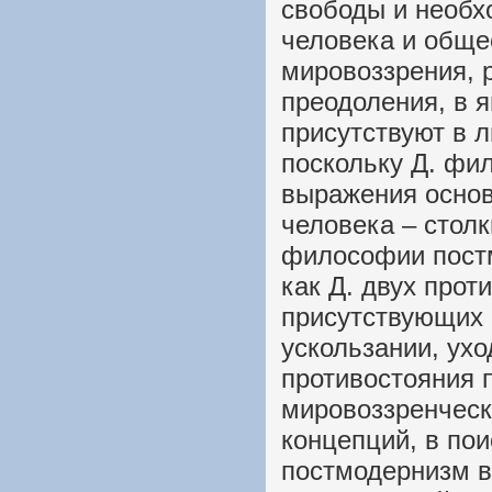
свободы и необх
человека и обще
мировоззрения, р
преодоления, в 
присутствуют в 
поскольку Д. фи
выражения осно
человека – стол
философии постм
как Д. двух про
присутствующих 
ускользании, ухо
противостояния 
мировоззренческ
концепций, в по
постмодернизм в