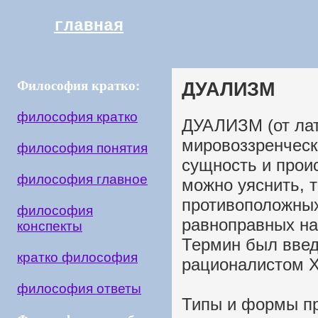
главная
Философия кратко:
ДУАЛИЗМ
философия кратко
ДУАЛИЗМ (от лат.
мировоззренческ
философия понятия
сущность и прои
философия главное
можно уяснить, 
противоположных
философия
равноправных на
конспекты
Термин был вве
кратко философия
рационалистом XV
философия ответы
Типы и формы пр