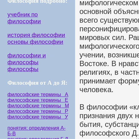
Философия подробно:
мифологическом 
основной объясн
учебник по
всего существую
философии
персонифициров
история философии
мировых сил. Р
основы философии
мифологического
учении, возникшем
философии и
философы
Востоке. В нравс
философы
религиях, в част
принимает форм
Философия от А до Я:
человека.
философские термины А
философские термины Е
В философии «кл
философские термины М
философские термины Р
признания двух н
философские термины У
бытия, субстанц
понятия: определения А-
философского Д.
Б-В