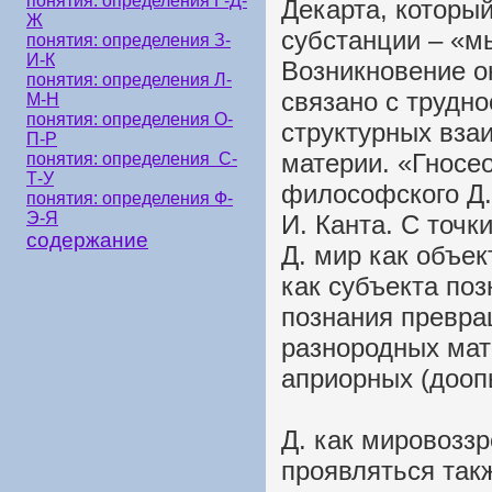
понятия: определения Г-Д-
Декарта, которы
Ж
субстанции – «м
понятия: определения З-
И-К
Возникновение о
понятия: определения Л-
связано с трудно
М-Н
понятия: определения О-
структурных взаи
П-Р
материи. «Гносе
понятия: определения С-
Т-У
философского Д.
понятия: определения Ф-
Э-Я
И. Канта. С точк
содержание
Д. мир как объек
как субъекта поз
познания превра
разнородных мат
априорных (дооп
Д. как мировозз
проявляться так