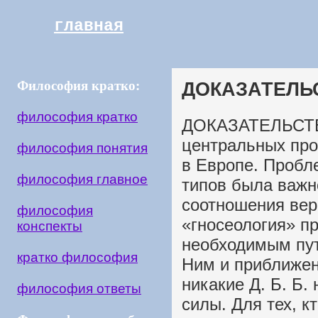
главная
Философия кратко:
ДОКАЗАТЕЛЬ
философия кратко
ДОКАЗАТЕЛЬСТВ
центральных пр
философия понятия
в Европе. Пробле
философия главное
типов была важн
соотношения вер
философия
«гносеология» п
конспекты
необходимым пут
кратко философия
Ним и приближени
никакие Д. Б. Б.
философия ответы
силы. Для тех, к