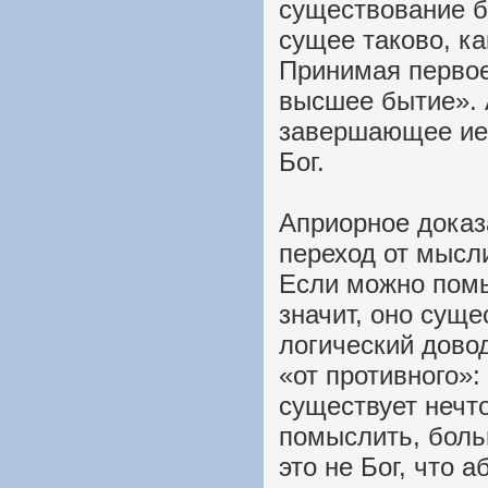
существование б
сущее таково, ка
Принимая перво
высшее бытие». 
завершающее иер
Бог.
Априорное доказ
переход от мысли
Если можно помы
значит, оно суще
логический довод
«от противного»:
существует нечт
помыслить, боль
это не Бог, что а