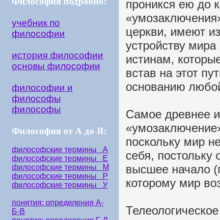
Философия подробно:
проникся ею до к
«умозаключения
учебник по
церкви, имеют и
философии
устройству мира 
история философии
истинам, которы
основы философии
встав на этот пу
основанию любой
философии и
философы
философы
Самое древнее и
«умозаключение»
Философия от А до Я:
поскольку мир не
философские термины А
себя, постольку 
философские термины Е
высшее начало (
философские термины М
философские термины Р
которому мир воз
философские термины У
понятия: определения А-
Телеологическое
Б-В