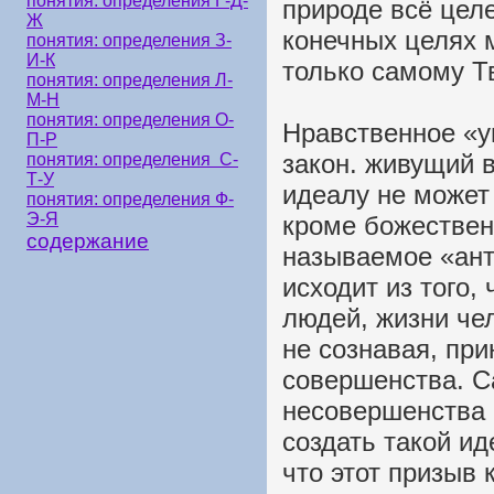
понятия: определения Г-Д-
природе всё цел
Ж
конечных целях 
понятия: определения З-
И-К
только самому Т
понятия: определения Л-
М-Н
понятия: определения О-
Нравственное «у
П-Р
закон. живущий в
понятия: определения С-
Т-У
идеалу не может
понятия: определения Ф-
Э-Я
кроме божественн
содержание
называемое «антр
исходит из того,
людей, жизни чел
не сознавая, пр
совершенства. С
несовершенства 
создать такой ид
что этот призыв 