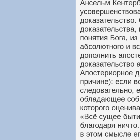
Ансельм Кентерб
усовершенствова
доказательство.
доказательства,
понятия Бога, из
абсолютного и в
дополнить апост
доказательство 
Апостериорное до
причине): если в
следовательно, е
обладающее соб
которого оценив
«Всё сущее быти
благодаря ничто.
в этом смысле е