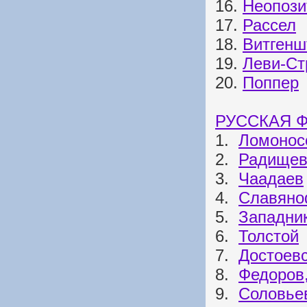
16.
Неопози
17.
Рассел
18.
Витгенш
19.
Леви-Ст
20.
Поппер
РУССКАЯ 
1.
Ломонос
2.
Радище
3.
Чаадаев
4.
Славян
5.
Западни
6.
Толстой
7.
Достоев
8.
Федоров,
9.
Соловье