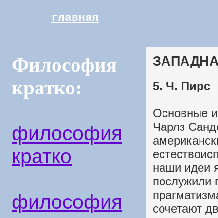
главная
ЗАПАДНА
Философия
кратко:
5. Ч. Пирс
Основные и
Чарлз Санд
философия
американск
кратко
естествоисп
наши идеи 
послужили 
прагматизм
философия
сочетают д