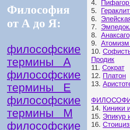
4.
Пифагор 
Философия
5.
Геракли
6.
Элейска
от А до Я:
7.
Эмпедок
8.
Анаксаго
9.
Атомизм
философские
10.
Софисты
Продик
термины А
11.
Сократ
философские
12.
Платон
13.
Аристот
термины Е
философские
ФИЛОСОФИ
14.
Киники 
термины М
15.
Эпикур 
философские
16.
Стоици