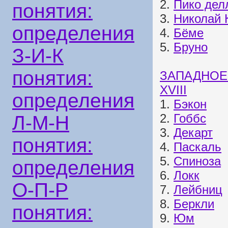
2.
Пико дел
понятия:
3.
Николай 
определения
4.
Бёме
5.
Бруно
З-И-К
понятия:
ЗАПАДНОЕ
XVIII
определения
1.
Бэкон
2.
Гоббс
Л-М-Н
3.
Декарт
понятия:
4.
Паскаль
5.
Спиноза
определения
6.
Локк
О-П-Р
7.
Лейбниц
8.
Беркли
понятия:
9.
Юм