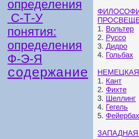
определения
ФИЛОСОФИ
С-Т-У
ПРОСВЕЩ
1.
Вольтер
понятия:
2.
Руссо
определения
3.
Дидро
4.
Гольбах
Ф-Э-Я
содержание
НЕМЕЦКАЯ
1.
Кант
2.
Фихте
3.
Шеллинг
4.
Гегель
5.
Фейерба
ЗАПАДНАЯ