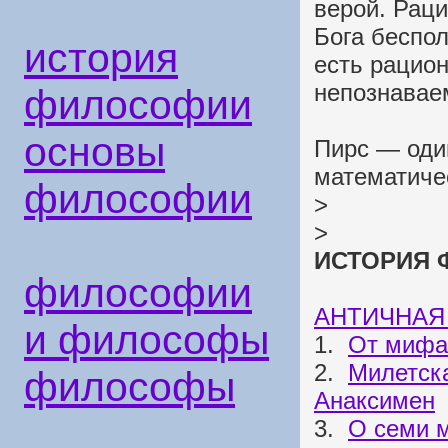
верой. Рац
Бога беспол
история
есть рацио
непознавае
философии
основы
Пирс — оди
математиче
философии
>
>
ИСТОРИЯ 
философии
АНТИЧНАЯ
и философы
1.
От мифа 
2.
Милетска
философы
Анаксимен
3.
О семи 