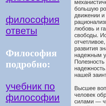
механистич
большую ро
движении и 
философия
рационализи
ответы
любовь и г
свободы. Ис
отчетливое,
развития зн
Философия
надежным у
Полезность 
подробно:
надежность
нашей заин
учебник по
Высшее воп
человек об
философии
силами — ч