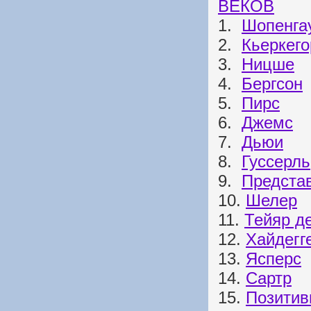
ВЕКОВ
1.
Шопенга
2.
Кьеркего
3.
Ницше
4.
Бергсон
5.
Пирс
6.
Джемс
7.
Дьюи
8.
Гуссерль
9.
Представ
10.
Шелер
11.
Тейяр д
12.
Хайдегг
13.
Ясперс
14.
Сартр
15.
Позитив