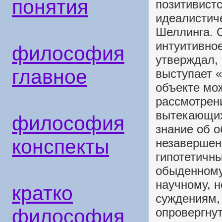
понятия
позитивистс
идеалистич
Шеллинга. 
интуитивное
философия
утверждал,
главное
выступает «
объекте мо
рассмотрени
вытекающих
философия
знание об о
конспекты
незавершен
гипотетичны
обыденному
научному, н
кратко
суждениям,
философия
опровергну