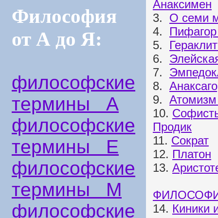
Анаксимен
Философия
3.
О семи 
4.
Пифагор 
от А до Я:
5.
Геракли
6.
Элейска
7.
Эмпедок
философские
8.
Анаксаго
9.
Атомизм
термины А
10.
Софисты
философские
Продик
11.
Сократ
термины Е
12.
Платон
философские
13.
Аристот
термины М
ФИЛОСОФИ
философские
14.
Киники 