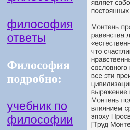
являет собо
постоянных 
философия
Монтень пр
ответы
равенства 
«естественн
что счастл
нравственн
Философия
сословного
все эти пр
подробно:
цивилизаци
выражение 
Монтень по
учебник по
влиянием ср
эпоху Про
философии
[Труд Монт