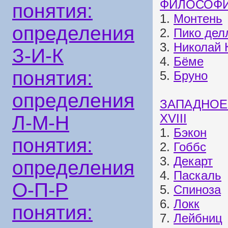
ФИЛОСОФИ
понятия:
1.
Монтень
определения
2.
Пико дел
3.
Николай 
З-И-К
4.
Бёме
понятия:
5.
Бруно
определения
ЗАПАДНОЕ
XVIII
Л-М-Н
1.
Бэкон
понятия:
2.
Гоббс
3.
Декарт
определения
4.
Паскаль
О-П-Р
5.
Спиноза
6.
Локк
понятия:
7.
Лейбниц