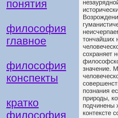
понятия
незаурядной
исторически
Возрождени
гуманистиче
философия
неисчерпае
главное
тончайших 
человеческо
сохраняет 
философско
философия
значение. М
конспекты
человеческ
совершенст
познания е
природы, к
кратко
подчинены 
философия
контексте с