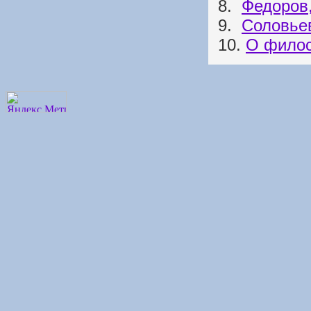
8.
Федоров,
9.
Соловье
10.
О филос