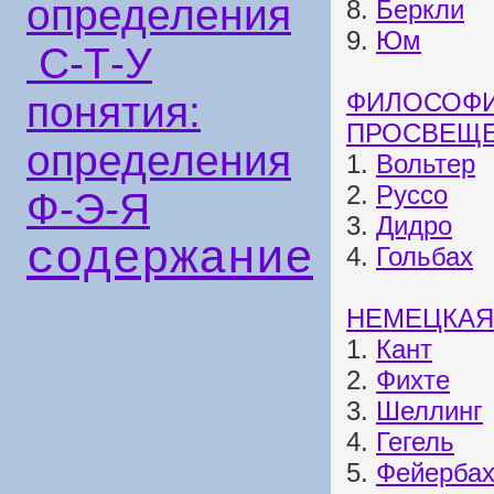
определения
8.
Беркли
9.
Юм
С-Т-У
ФИЛОСОФИ
понятия:
ПРОСВЕЩ
определения
1.
Вольтер
2.
Руссо
Ф-Э-Я
3.
Дидро
содержание
4.
Гольбах
НЕМЕЦКАЯ
1.
Кант
2.
Фихте
3.
Шеллинг
4.
Гегель
5.
Фейерба