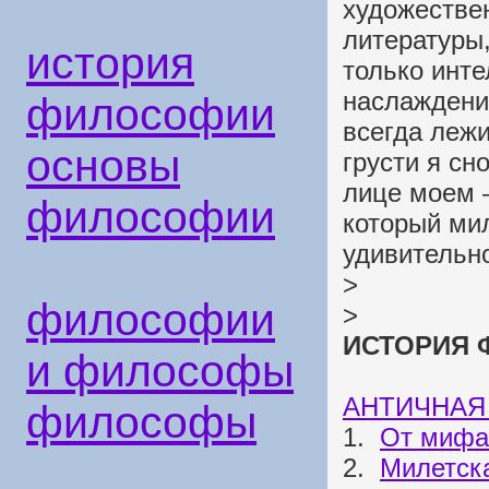
художестве
литературы,
история
только инте
наслаждени
философии
всегда лежи
основы
грусти я сн
лице моем 
философии
который мил
удивительно
>
философии
>
ИСТОРИЯ 
и философы
АНТИЧНАЯ
философы
1.
От мифа 
2.
Милетска