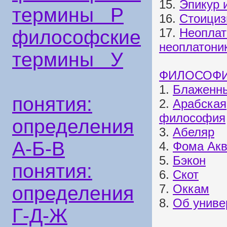
15.
Эпикур 
термины Р
16.
Стоици
17.
Неоплат
философские
неоплатони
термины У
ФИЛОСОФИ
1.
Блаженны
понятия:
2.
Арабская
философия
определения
3.
Абеляр
А-Б-В
4.
Фома Акв
5.
Бэкон
понятия:
6.
Скот
7.
Оккам
определения
8.
Об униве
Г-Д-Ж