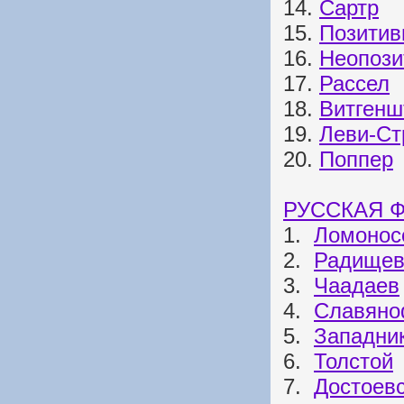
14.
Сартр
15.
Позитив
16.
Неопози
17.
Рассел
18.
Витгенш
19.
Леви-Ст
20.
Поппер
РУССКАЯ 
1.
Ломонос
2.
Радище
3.
Чаадаев
4.
Славян
5.
Западни
6.
Толстой
7.
Достоев