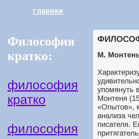
главная
ФИЛОСОФ
Философия
кратко:
М. Монтен
Характериз
удивительно
философия
упомянуть 
кратко
Монтеня (1
«Опытов», м
анализа че
писателя. 
философия
притягатель