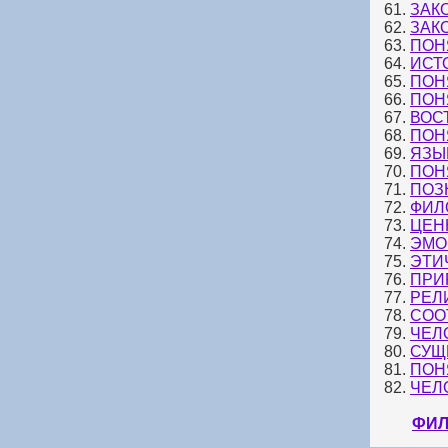
61.
ЗАК
62.
ЗАК
63.
ПОН
64.
ИСТ
65.
ПОН
66.
ПОН
67.
ВОС
68.
ПОН
69.
ЯЗЫ
70.
ПОН
71.
ПОЗ
72.
ФИЛ
73.
ЦЕН
74.
ЭМО
75.
ЭТИ
76.
ПРИ
77.
РЕЛ
78.
СОО
79.
ЧЕЛ
80.
СУЩ
81.
ПОН
82.
ЧЕЛ
ФИЛ