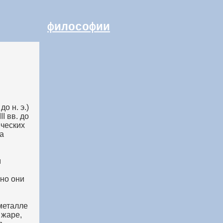
философии
о н. э.)
I вв. до
ических
а
м
но они
 металле
 жаре,