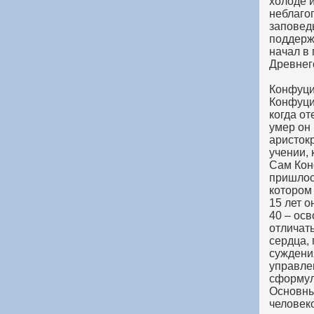
холоде и
неблаго
заповед
поддерж
начал в
Древнег
Конфуци
Конфуциу
когда от
умер он 
аристокр
учении, 
Сам Конф
пришлось
котором 
15 лет о
40 – осв
отличать
сердца,
суждени
управле
сформули
Основны
человеко