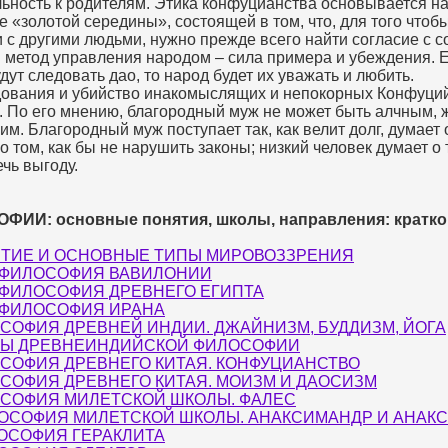
льность к родителям. Этика конфуцианства основывается н
 «золотой середины», состоящей в том, что, для того чтобы
 с другими людьми, нужно прежде всего найти согласие с с
 метод управления народом – сила примера и убеждения. 
дут следовать дао, то народ будет их уважать и любить.
ования и убийство инакомыслящих и непокорных Конфуци
. По его мнению, благородный муж не может быть алчным,
им. Благородный муж поступает так, как велит долг, думает 
о том, как бы не нарушить законы; низкий человек думает о 
ечь выгоду.
ФИИ: основные понятия, школы, направления: кратко
ТИЕ И ОСНОВНЫЕ ТИПЫ МИРОВОЗЗРЕНИЯ
ФИЛОСОФИЯ ВАВИЛОНИИ
ФИЛОСОФИЯ ДРЕВНЕГО ЕГИПТА
ФИЛОСОФИЯ ИРАНА
СОФИЯ ДРЕВНЕЙ ИНДИИ. ДЖАЙНИЗМ, БУДДИЗМ, ЙОГА
Ы ДРЕВНЕИНДИЙСКОЙ ФИЛОСОФИИ
СОФИЯ ДРЕВНЕГО КИТАЯ. КОНФУЦИАНСТВО
СОФИЯ ДРЕВНЕГО КИТАЯ. МОИЗМ И ДАОСИЗМ
СОФИЯ МИЛЕТСКОЙ ШКОЛЫ. ФАЛЕС
ОСОФИЯ МИЛЕТСКОЙ ШКОЛЫ. АНАКСИМАНДР И АНАК
ОСОФИЯ ГЕРАКЛИТА