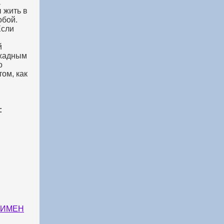
а
 жить в
обой.
Если
й
 жадным
о
том, как
:
СИМЕН