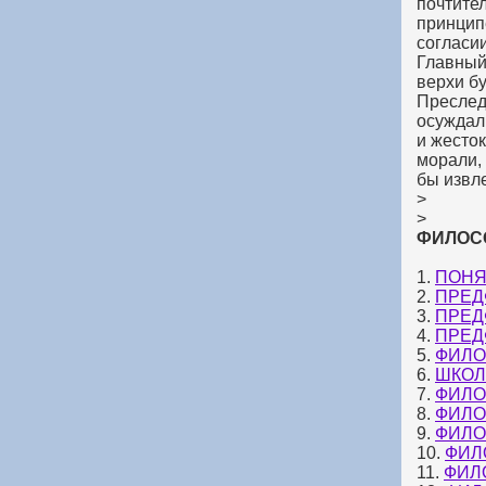
почтите
принципе
согласии
Главный
верхи бу
Преслед
осуждал
и жесток
морали, 
бы извл
>
>
ФИЛОСО
1.
ПОНЯ
2.
ПРЕД
3.
ПРЕД
4.
ПРЕД
5.
ФИЛО
6.
ШКОЛ
7.
ФИЛО
8.
ФИЛО
9.
ФИЛО
10.
ФИЛ
11.
ФИЛ