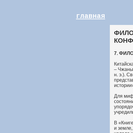
главная
ФИЛО
КОНФ
7. ФИЛ
Китайска
– Чжаньг
н. э.).
представ
истории»
Для миф
состоян
упорядо
учредил
В «Книге
и земле,