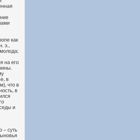
я
енная
ание
лами
ропе как
. э.,
 молода;
я на его
рины.
му
е, в
), что в
ность, в
чился
го
еседы и
 – суть
сыновья