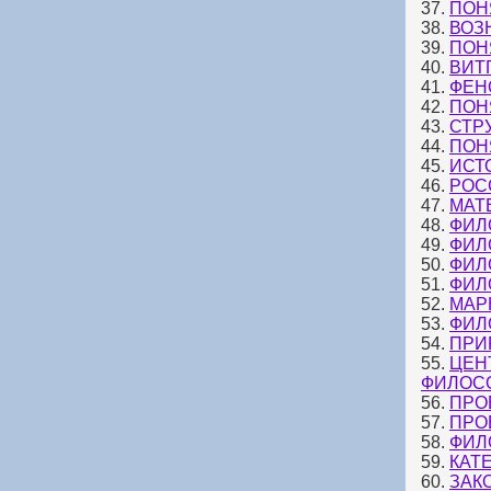
37.
ПОН
38.
ВОЗ
39.
ПОН
40.
ВИТ
41.
ФЕН
42.
ПОН
43.
СТР
44.
ПОН
45.
ИСТ
46.
РОС
47.
МАТ
48.
ФИЛ
49.
ФИЛ
50.
ФИЛ
51.
ФИЛ
52.
МАР
53.
ФИЛ
54.
ПРИ
55.
ЦЕН
ФИЛОС
56.
ПРО
57.
ПРО
58.
ФИЛ
59.
КАТ
60.
ЗАК