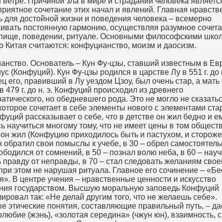
 ветре. Причиной зла в мире и страданий человека являетс
приятное сочетание этих начал и явлений. Главная нравств
ь для достойной жизни и поведения человека – всемерно
ивать постоянную гармонию, осуществляя разумное сочет
 пище, поведении, ритуале. Основными философскими шко
о Китая считаются: конфуцианство, моизм и даосизм.
анство. Основатель – Кун Фу-цзы, ставший известным в Ев
с (Конфуций). Кун Фу-цзы родился в царстве Лу в 551 г. до н
ец его, правивший в Лу уездом Цзоу, был очень стар, а мать
в 479 г. до н. э. Конфуций происходил из древнего
атического, но обедневшего рода. Это не могло не сказатьс
которое сочетает в себе элементы нового с элементами ста
уций рассказывает о себе, что в детстве он жил бедно и е
 научиться многому тому, что не имеет цены в том обществ
он жил (Конфуцию приходилось быть и пастухом, и сторожем
н обратил свои помыслы к учебе, в 30 – обрел самостоятель
ободился от сомнений, в 50 – познал волю неба, в 60 – нау
 правду от неправды, в 70 – стал следовать желаниям свое
 при этом не нарушая ритуала. Главное его сочинение – «Б
я». В центре учения – нравственные ценности и искусство
ния государством. Высшую моральную заповедь Конфуций
ровал так: «Не делай другим того, что не желаешь себе».
е этические понятия, составляющие правильный путь, – дао
любие (жэнь), «золотая середина» (чжун юн), взаимность, 