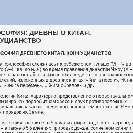
СОФИЯ: ДРЕВНЕГО КИТАЯ.
УЦИАНСТВО
ОСОФИЯ ДРЕВНЕГО КИТАЯ. КОНФУЦИАНСТВО
я философия сложилась на рубеже эпох Чуньцю (VIII–V вв. д
о (V–III вв. до н. э.) во время правления династии Чжоу (XI–II
 Свое начало китайская философия ведет от первых мифолог
лений, изложенных в древних книгах: «Книга песен», «Книг
, «Книга перемен», «Книга обрядов» и др.
ологии Китая характерно представление о первоначально
ии мира как первобытном хаосе и двух противоположных
чивающих началах – небесного «ян» и земного «инь». Имен
и порядок на Земле.
 истории» говорится о 5 началах мира: воде, огне, дереве,
 – а также о 5 явлениях природы: дожде, солнечном сиянии,