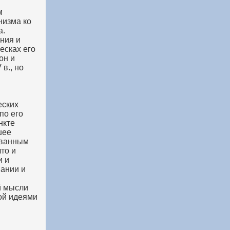
м
низма ко
а.
ания и
есках его
он и
в., но
еских
по его
нкте
шее
ованным
что и
и и
нании и
й мысли
ой идеями