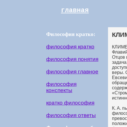
главная
Философия кратко:
КЛИ
философия кратко
КЛИМЕ
Флавий
Отцов 
философия понятия
задача
доступ
философия главное
веры. 
Евсеви
обраще
философия
содерж
конспекты
«Стром
истинн
кратко философия
К. А. 
филосо
философия ответы
превос
положи