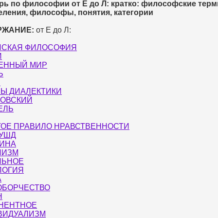
рь по философии от Е до Л: кратко: философские тер
еления, философы, понятия, категории
РЖАНИЕ:
от Е до Л:
ЙСКАЯ ФИЛОСОФИЯ
И
ЕННЫЙ МИР
Ь
Н
Ы ДИАЛЕКТИКИ
КОВСКИЙ
ЕЛЬ
ТОЕ ПРАВИЛО НРАВСТВЕННОСТИ
РУШД
СИНА
ЛИЗМ
ЛЬНОЕ
ЛОГИЯ
А
ОБОРЧЕСТВО
Н
НЕНТНОЕ
ВИДУАЛИЗМ