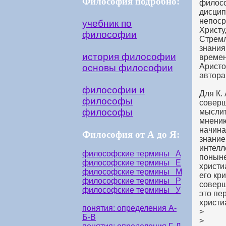
Философия подробно:
филосо
дисцип
непоср
учебник по
Христу
философии
Стремл
знания
история философии
времен
Аристо
основы философии
автора
философии и
Для К.
философы
соверш
философы
мыслит
мнению
начина
Философия от А до Я:
знание
интелл
философские термины А
поныне
философские термины Е
христи
философские термины М
его кр
философские термины Р
соверш
философские термины У
это пе
христи
понятия: определения А-
>
Б-В
>