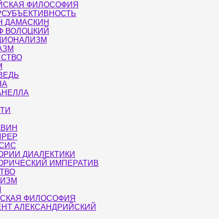
ЙСКАЯ ФИЛОСОФИЯ
РСУБЪЕКТИВНОСТЬ
Н ДАМАСКИН
Ф ВОЛОЦКИЙ
ЦИОНАЛИЗМ
АЗМ
ССТВО
М
ВЕДЬ
НА
АНЕЛЛА
ТТИ
АВИН
ИРЕР
РСИС
ОРИИ ДИАЛЕКТИКИ
ГОРИЧЕСКИЙ ИМПЕРАТИВ
ТВО
ТИЗМ
И
ЙСКАЯ ФИЛОСОФИЯ
ЕНТ АЛЕКСАНДРИЙСКИЙ