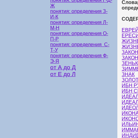
понятия: определения Г-Д-
Слова
Ж
опред
понятия: определения З-
И-К
СОДЕ
понятия: определения Л-
М-Н
ЕВРЕ
понятия: определения О-
ЕРЕС
П-Р
ЖИЗН
понятия: определения С-
ЖИЗН
Т-У
ЗАКО
понятия: определения Ф-
ЗАКОН
Э-Я
ЗЕНЬ
от А до Д
ЗИММ
от Е до Л
ЗНАК
ЗОЛО
ИБН 
ИБН 
ИДЕА
ИДЕА
ИДЕО
ИКОН
ИКОН
ИЛЬИ
ИММА
ИНДИ