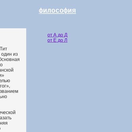
философия
от А до Д
от Е до Л
Тит
 один из
 Основная
во
анской
и»
целью
гог»,
азванием
ьно
еческой
азать
аняя
о