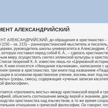
МЕНТ АЛЕКСАНДРИЙСКИЙ
НТ АЛЕКСАНДРИЙСКИЙ, до обращения в христианство – 
 (150 – ок. 215) – раннехристианский мыслитель и писатель,
церкви, руководитель школы-университета в Александрии.
, которую поставил перед собой К. А., – сделать христианст
ным миру, осуществить синтез эллинской культуры и христи
Список творений К. А. известен лишь по «Церковной истори
я. К ним относятся «Увещание язычникам», написанное с 
ния греков в христианство, три книги под названием «Педа
ащие в основном нравственное учение, восемь книг под н
аты» (узоры, смесь), содержащие «ученые записки касател
ой философии».
пытается «проложить мосты» между христианской верой и гр
фией, объяснить соотношение между верой и знанием, док
ходство христианства над язычеством, в то же время сохр
тельное отношение к греческой философии. Он говорит, чт