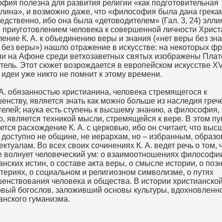
фия полезна для развития религии «как подготовительная
лина», и возможно даже, что «философия была дана грека
едственно, ибо она была «детоводителем» (Гал. 3, 24) элли
, приуготовлением человека к совершенной личности Христ
ение К. А. к объединению веры и знания («нет веры без зн
 без веры») нашло отражение в искусстве: на некоторых фр
и на Афоне среди ветхозаветных святых изображены Плат
тель. Этот сюжет возрождается в европейском искусстве XV 
 идеи уже никто не помнит к этому времени.
 А. обязанностью христианина, человека стремящегося к
енству, является знать как можно больше из наследия греч
елей; наука есть ступень к высшему знанию, а философия, 
, является техникой мысли, стремящейся к вере. В этом пу
ется расхождение К. А. с церковью, ибо он считает, что выс
 доступно не общине, не иерархам, но – избранным, образ
ектуалам. Во всех своих сочинениях К. А. ведет речь о том, 
 волнует человеческий ум: о взаимоотношениях философи
анских истин, о составе акта веры, о смысле истории, о поз
итериях, о социальном и религиозном символизме, о путях
енствования человека и общества. В истории христианско
рвый богослов, заложивший основы культуры, вдохновленн
анского гуманизма.