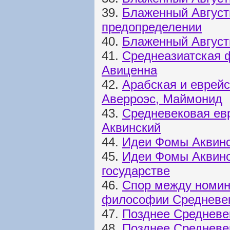
39.
Блаженный Август
предопределении
40.
Блаженный Августи
41.
Среднеазиатская 
Авиценна
42.
Арабская и еврей
Аверроэс, Маймонид
43.
Средневековая ев
Аквинский
44.
Идеи Фомы Аквинс
45.
Идеи Фомы Аквинск
государстве
46.
Спор между номин
философии Средневе
47.
Позднее Средневе
48.
Позднее Средневе