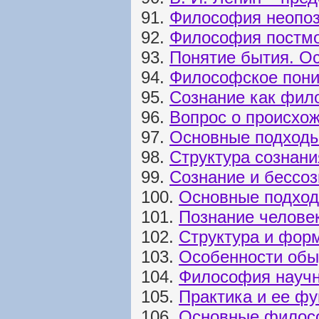
91.
Философия неопо
92.
Философия постмо
93.
Понятие бытия. О
94.
Философское пони
95.
Сознание как фил
96.
Вопрос о происхо
97.
Основные подходы
98.
Структура сознани
99.
Сознание и бессо
100.
Основные подход
101.
Познание челове
102.
Структура и фор
103.
Особенности обы
104.
Философия научн
105.
Практика и ее фу
106.
Основные филос