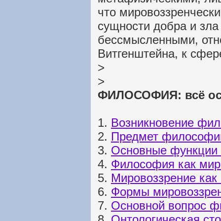
что мировоззренчески
сущности добра и зла
бессмысленными, отн
Витгенштейна, к сфер
>
>
ФИЛОСОФИЯ: всё ос
1.
Возникновение фил
2.
Предмет философи
3.
Основные функции
4.
Философия как мир
5.
Мировоззрение как
6.
Формы мировоззре
7.
Основной вопрос ф
8.
Онтологическая ст