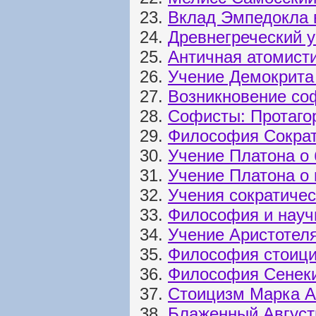
23.
Вклад Эмпедокла 
24.
Древнегреческий 
25.
Античная атомисти
26.
Учение Демокрита
27.
Возникновение со
28.
Софисты: Протагор
29.
Философия Сокра
30.
Учение Платона о 
31.
Учение Платона о 
32.
Учения сократиче
33.
Философия и науч
34.
Учение Аристотел
35.
Философия стоиц
36.
Философия Сенек
37.
Стоицизм Марка А
38.
Блаженный Август