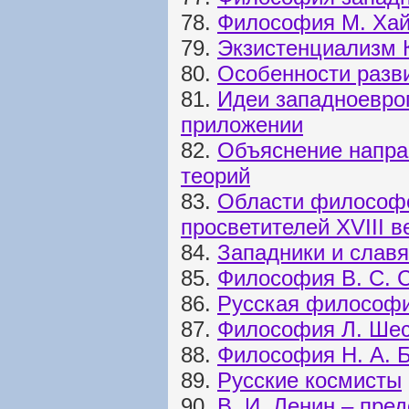
78.
Философия М. Хай
79.
Экзистенциализм 
80.
Особенности разв
81.
Идеи западноевро
приложении
82.
Объяснение напра
теорий
83.
Области философс
просветителей XVIII в
84.
Западники и слав
85.
Философия В. С. 
86.
Русская философи
87.
Философия Л. Ше
88.
Философия Н. А. 
89.
Русские космисты
90.
В. И. Ленин – пре