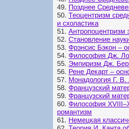
49.
Позднее Средневе
50.
Теоцентризм сред
и схоластика
51.
Антропоцентризм 
52.
Становление наук
53.
Фрэнсис Бэкон – 
54.
Философия Дж. Ло
55.
Эмпиризм Дж. Бер
56.
Рене Декарт – ос
57.
Монадология Г. В.
58.
Французский мате
59.
Французский матер
60.
Философия XVIII–
романтизм
61.
Немецкая классич
62.
Теория И. Канта о