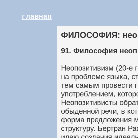
главная
ФИЛОСОФИЯ: нео
91. Философия нео
Неопозитивизм (20-е 
на проблеме языка, ст
тем самым провести г
употреблением, котор
Неопозитивисты обрат
обыденной речи, в ко
форма предложения м
структуру. Бертран Р
идею создания идеаль