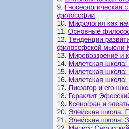
9.
Гносеологическая с
философии
10.
Мифология как на
11.
Основные философ
12.
Тенденции развит
философской мысли 
13.
Мировоззрение и к
14.
Милетская школа:
15.
Милетская школа:
16.
Милетская школа:
17.
Пифагор и его шко
18.
Гераклит Эфесски
19.
Ксенофан и элеат
20.
Элейская школа: 
21.
Элейская школа: З
22.
Мелисс Самосский