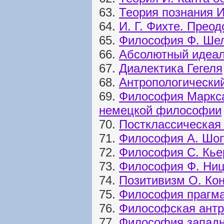
63.
Теория познания И
64.
И. Г. Фихте. Прео
65.
Философия Ф. Ше
66.
Абсолютный идеали
67.
Диалектика Гегеля
68.
Антропологически
69.
Философия Маркса
немецкой философии
70.
Постклассическая
71.
Философия А. Шоп
72.
Философия С. Кье
73.
Философия Ф. Ни
74.
Позитивизм О. Ко
75.
Философия прагма
76.
Философская антр
77.
Философия западн