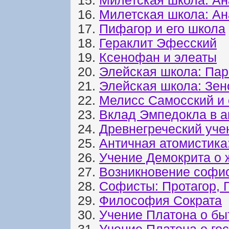
15.
Милетская школа: А
16.
Милетская школа: А
17.
Пифагор и его школа
18.
Гераклит Эфесский
19.
Ксенофан и элеаты
20.
Элейская школа: Па
21.
Элейская школа: Зен
22.
Мелисс Самосский и 
23.
Вклад Эмпедокла в 
24.
Древнегреческий уче
25.
Античная атомистика
26.
Учение Демокрита о 
27.
Возникновение софи
28.
Софисты: Протагор, 
29.
Философия Сократа
30.
Учение Платона о бы