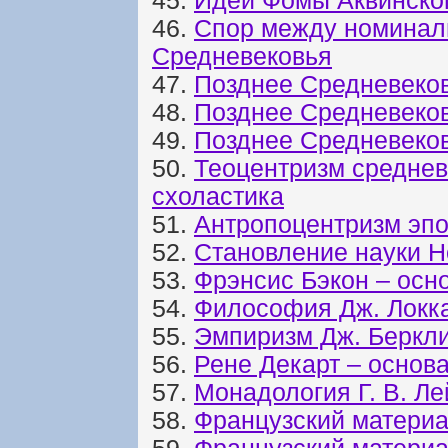
45.
Идеи Фомы Аквинского
46.
Спор между номинал
Средневековья
47.
Позднее Средневеков
48.
Позднее Средневеков
49.
Позднее Средневеков
50.
Теоцентризм среднев
схоластика
51.
Антропоцентризм эп
52.
Становление науки Н
53.
Фрэнсис Бэкон – осн
54.
Философия Дж. Локк
55.
Эмпиризм Дж. Беркл
56.
Рене Декарт – основ
57.
Монадология Г. В. Л
58.
Французский материа