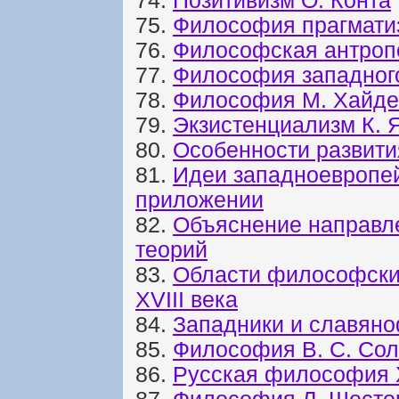
74.
Позитивизм О. Конта
75.
Философия прагматиз
76.
Философская антроп
77.
Философия западног
78.
Философия М. Хайде
79.
Экзистенциализм К. 
80.
Особенности развит
81.
Идеи западноевропе
приложении
82.
Объяснение направл
теорий
83.
Области философских
XVIII века
84.
Западники и славян
85.
Философия В. С. Со
86.
Русская философия 