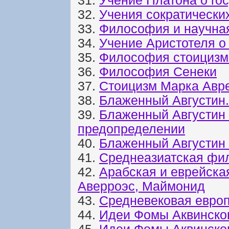
31.
Учение Платона о го
32.
Учения сократически
33.
Философия и научная
34.
Учение Аристотеля о
35.
Философия стоицизм
36.
Философия Сенеки
37.
Стоицизм Марка Авр
38.
Блаженный Августин.
39.
Блаженный Августин 
предопределении
40.
Блаженный Августин 
41.
Среднеазиатская фи
42.
Арабская и еврейска
Аверроэс, Маймонид
43.
Средневековая евро
44.
Идеи Фомы Аквинског