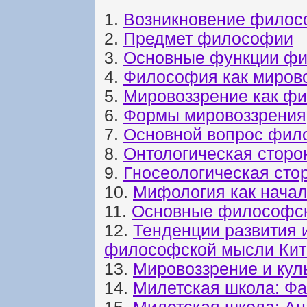
1.
Возникновение филосо
2.
Предмет философии
3.
Основные функции ф
4.
Философия как мирово
5.
Мировоззрение как ф
6.
Формы мировоззрения
7.
Основной вопрос фило
8.
Онтологическая сторо
9.
Гносеологическая сто
10.
Мифология как нача
11.
Основные философск
12.
Тенденции развития 
философской мысли Кит
13.
Мировоззрение и кул
14.
Милетская школа: Ф