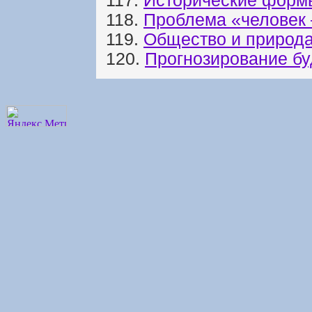
117.
Исторические форм
118.
Проблема «человек 
119.
Общество и природа
120.
Прогнозирование б