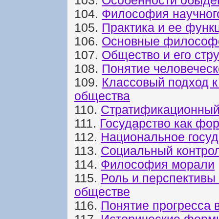
103.
Особенности обыден
104.
Философия научног
105.
Практика и ее функ
106.
Основные философ
107.
Общество и его стр
108.
Понятие человеческ
109.
Классовый подход к
общества
110.
Стратификационный
111.
Государство как фо
112.
Национальное госуд
113.
Социальный контрол
114.
Философия морали
115.
Роль и перспективы
обществе
116.
Понятие прогресса 