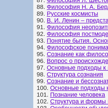
87.
Философия Л. Шесто
88.
Философия Н. А. Бе
89.
Русские космисты
90.
В. И. Ленин – предст
91.
Философия неопозит
92.
Философия постмоде
93.
Понятие бытия. Осн
94.
Философское понима
95.
Сознание как филос
96.
Вопрос о происхожде
97.
Основные подходы к
98.
Структура сознания
99.
Сознание и бессозна
100.
Основные подходы 
101.
Познание человека
102.
Структура и формы