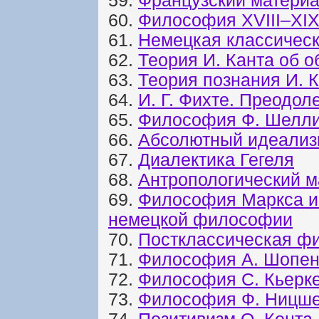
59.
Французский материал
60.
Философия XVIII–XIX
61.
Немецкая классическ
62.
Теория И. Канта об о
63.
Теория познания И. 
64.
И. Г. Фихте. Преодол
65.
Философия Ф. Шелли
66.
Абсолютный идеализм
67.
Диалектика Гегеля
68.
Антропологический 
69.
Философия Маркса и
немецкой философии
70.
Постклассическая ф
71.
Философия А. Шопен
72.
Философия С. Кьерк
73.
Философия Ф. Ницш