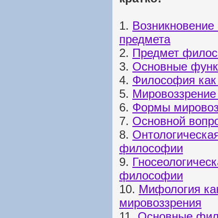
1.
Возникновение
предмета
2.
Предмет фило
3.
Основные фун
4.
Философия как
5.
Мировоззрение
6.
Формы мировоз
7.
Основной вопр
8.
Онтологическая
философии
9.
Гносеологическ
философии
10.
Мифология ка
мировоззрения
11.
Основные фил