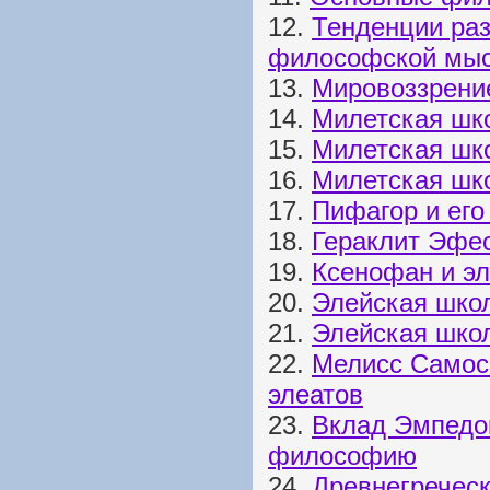
12.
Тенденции раз
философской мыс
13.
Мировоззрение
14.
Милетская шк
15.
Милетская шк
16.
Милетская шк
17.
Пифагор и его
18.
Гераклит Эфе
19.
Ксенофан и э
20.
Элейская шко
21.
Элейская школ
22.
Мелисс Самосс
элеатов
23.
Вклад Эмпедок
философию
24.
Древнегреческ