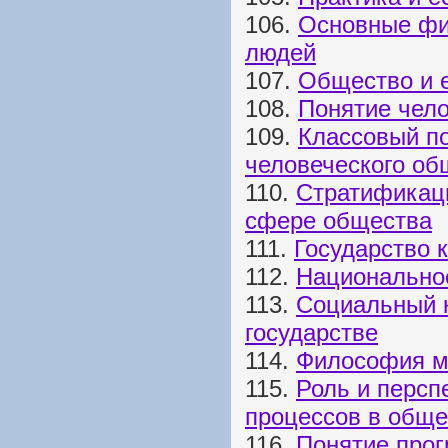
106.
Основные фи
людей
107.
Общество и е
108.
Понятие чел
109.
Классовый п
человеческого об
110.
Стратификац
сфере общества
111.
Государство 
112.
Национальное
113.
Социальный 
государстве
114.
Философия м
115.
Роль и перс
процессов в обще
116.
Понятие прог