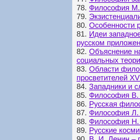
78.
Философия М.
79.
Экзистенциали
80.
Особенности 
81.
Идеи западно
русском приложе
82.
Объяснение н
социальных теор
83.
Области фило
просветителей XVI
84.
Западники и 
85.
Философия В.
86.
Русская фило
87.
Философия Л.
88.
Философия Н.
89.
Русские косм
90.
В. И. Ленин –