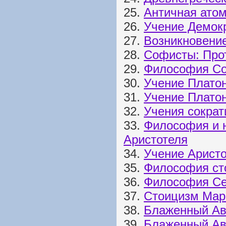
25.
Античная атом
26.
Учение Демокр
27.
Возникновени
28.
Софисты: Прот
29.
Философия Со
30.
Учение Платон
31.
Учение Платон
32.
Учения сократ
33.
Философия и 
Аристотеля
34.
Учение Аристо
35.
Философия ст
36.
Философия Се
37.
Стоицизм Мар
38.
Блаженный Авг
39.
Блаженный Авг