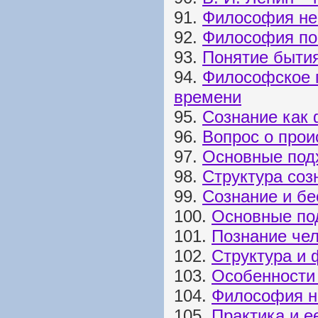
91.
Философия не
92.
Философия по
93.
Понятие быти
94.
Философское 
времени
95.
Сознание как
96.
Вопрос о прои
97.
Основные под
98.
Структура соз
99.
Сознание и бе
100.
Основные по
101.
Познание че
102.
Структура и
103.
Особенности 
104.
Философия н
105.
Практика и е