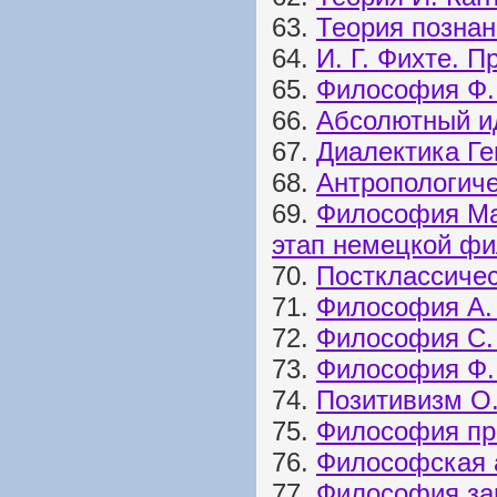
63.
Теория познан
64.
И. Г. Фихте. 
65.
Философия Ф.
66.
Абсолютный ид
67.
Диалектика Ге
68.
Антропологич
69.
Философия Ма
этап немецкой ф
70.
Постклассиче
71.
Философия А.
72.
Философия С.
73.
Философия Ф.
74.
Позитивизм О.
75.
Философия пр
76.
Философская 
77.
Философия за