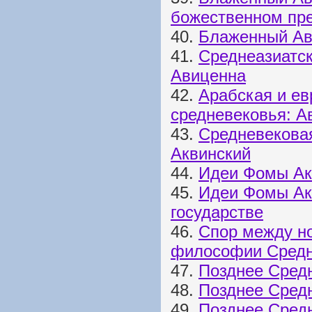
божественном пр
40.
Блаженный Авг
41.
Среднеазиатс
Авиценна
42.
Арабская и е
средневековья: А
43.
Средневекова
Аквинский
44.
Идеи Фомы Акв
45.
Идеи Фомы Акв
государстве
46.
Спор между н
философии Средн
47.
Позднее Сред
48.
Позднее Средн
49.
Позднее Сред