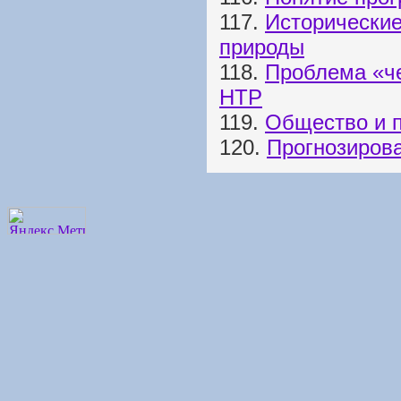
117.
Исторически
природы
118.
Проблема «че
НТР
119.
Общество и п
120.
Прогнозиров