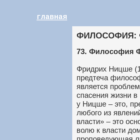
главная
ФИЛОСОФИЯ: 
73. Философия 
Фридрих Ницше (1
предтеча философ
является проблем
спасения жизни в 
у Ницше – это, пр
любого из явлени
власти» – это ос
волю к власти до
проповедующая л