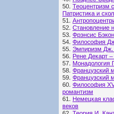
50.
Теоцентризм 
Патристика и схо
51.
Антропоцентр
52.
Становление н
53.
Фрэнсис Бэкон
54.
Философия Дж
55.
Эмпиризм Дж.
56.
Рене Декарт –
57.
Монадология Г
58.
Французский м
59.
Французский м
60.
Философия XVI
романтизм
61.
Немецкая кла
веков
62.
Теория И. Кан