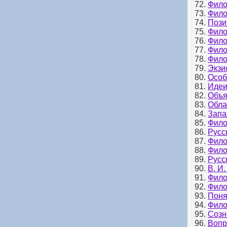
72.
Фило
73.
Фило
74.
Пози
75.
Фило
76.
Фило
77.
Фило
78.
Фило
79.
Экзи
80.
Особ
81.
Идеи
82.
Объя
83.
Обла
84.
Запа
85.
Фило
86.
Русс
87.
Фило
88.
Фило
89.
Русс
90.
В. И
91.
Фило
92.
Фило
93.
Поня
94.
Фило
95.
Созн
96.
Вопр