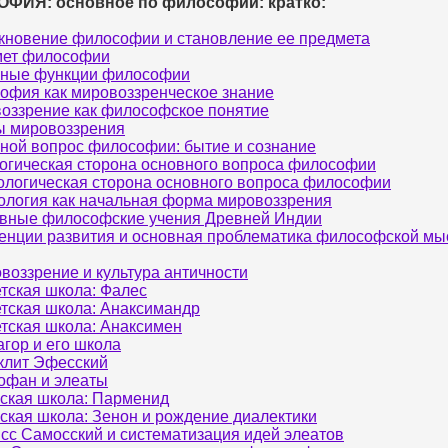
ФИЯ: основное по философии: кратко:
кновение философии и становление ее предмета
ет философии
ные функции философии
офия как мировоззренческое знание
оззрение как философское понятие
 мировоззрения
ной вопрос философии: бытие и сознание
огическая сторона основного вопроса философии
ологическая сторона основного вопроса философии
логия как начальная форма мировоззрения
вные философские учения Древней Индии
енции развития и основная проблематика философской мы
воззрение и культура античности
тская школа: Фалес
тская школа: Анаксимандр
тская школа: Анаксимен
гор и его школа
клит Эфесский
офан и элеаты
ская школа: Парменид
ская школа: Зенон и рождение диалектики
сс Самосский и систематизация идей элеатов