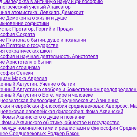
д Эмпедокла в античную науку и философию
негреческий ученый Анаксагор
чная атомистика: Левкипп, Демокрит
ие Демокрита о жизни и душе
икновение софистики
сты: Протагор, Горгий и Продик
софия Сократа
ие Платона о бытии, душе и познании
ие Платона о государстве
ия сократических школ
софия и научная деятельность Аристотеля
ие Аристотеля о бытии
софия стоицизма
софия Сенеки
цизм Марка Аврелия
енный Августин. Учение о бытии
енный Августин о свободе и божественном предопределен
енный Августин о Боге, мире и человеке
неазиатская философия Средневековья: Авиценна
ская и еврейская философия средневековья: Аверроэс, М
невековая европейская философия: Фома Аквинский
 Фомы Аквинского о душе и познании
 Фомы Аквинского об этике, обществе и государстве
 между номиналистами и реалистами в философии Средне
нее Средневековье: Роджер Бэкон