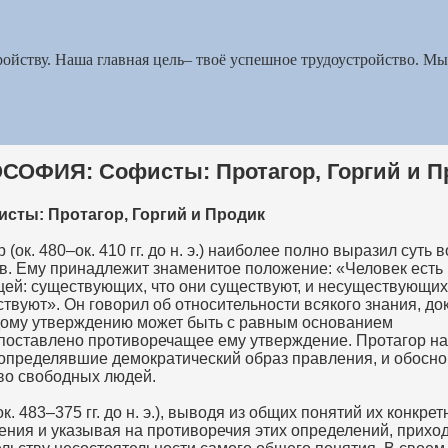
тройству. Наша главная цель– твоё успешное трудоустройство. М
ОФИЯ: Софисты: Протагор, Горгий и П
исты: Протагор, Горгий и Продик
 (ок. 480–ок. 410 гг. до н. э.) наиболее полно выразил суть 
в. Ему принадлежит знаменитое положение: «Человек есть
щей: существующих, что они существуют, и несуществующих,
твуют». Он говорил об относительности всякого знания, до
дому утверждению может быть с равным основанием
поставлено противоречащее ему утверждение. Протагор н
 определявшие демократический образ правления, и обосн
во свободных людей.
ок. 483–375 гг. до н. э.), выводя из общих понятий их конкре
ения и указывая на противоречия этих определений, приход