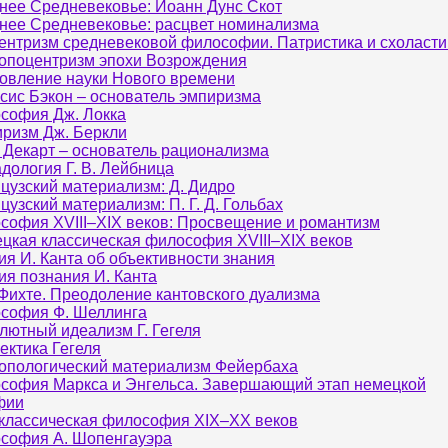
нее Средневековье: Иоанн Дунс Скот
нее Средневековье: расцвет номинализма
ентризм средневековой философии. Патристика и схоласти
опоцентризм эпохи Возрождения
овление науки Нового времени
сис Бэкон – основатель эмпиризма
софия Дж. Локка
ризм Дж. Беркли
 Декарт – основатель рационализма
дология Г. В. Лейбница
цузский материализм: Д. Дидро
цузский материализм: П. Г. Д. Гольбах
софия XVIII–XIX веков: Просвещение и романтизм
цкая классическая философия XVIII–XIX веков
ия И. Канта об объективности знания
ия познания И. Канта
. Фихте. Преодоление кантовского дуализма
софия Ф. Шеллинга
лютный идеализм Г. Гегеля
ектика Гегеля
опологический материализм Фейербаха
софия Маркса и Энгельса. Завершающий этап немецкой
фии
классическая философия XIX–XX веков
софия А. Шопенгауэра