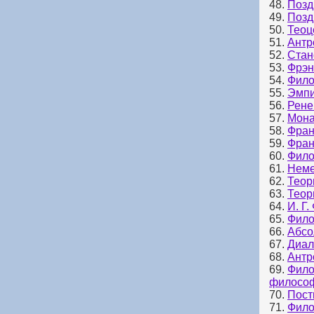
48.
Позд
49.
Позд
50.
Теоц
51.
Антр
52.
Стан
53.
Фрэн
54.
Фило
55.
Эмпи
56.
Рене
57.
Мона
58.
Фран
59.
Фран
60.
Фило
61.
Неме
62.
Теор
63.
Теор
64.
И. Г
65.
Фило
66.
Абсо
67.
Диал
68.
Антр
69.
Фило
филосо
70.
Пост
71.
Фило