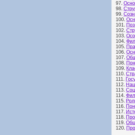
97.
Осно
98.
Стру
99.
Созн
100.
Осн
101.
Поз
102.
Стр
103.
Осо
104.
Фил
105.
Пра
106.
Осн
107.
Общ
108.
Пон
109.
Кла
110.
Стр
111.
Гос
112.
Нац
113.
Соц
114.
Фил
115.
Рол
116.
Пон
117.
Ист
118.
Про
119.
Общ
120.
Про