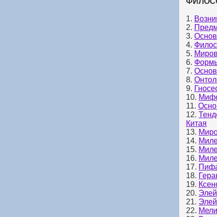
ФИЛОСО
1.
Возни
2.
Предм
3.
Основ
4.
Филос
5.
Миров
6.
Формы
7.
Основ
8.
Онтол
9.
Гносе
10.
Мифо
11.
Осно
12.
Тенд
Китая
13.
Миро
14.
Миле
15.
Миле
16.
Миле
17.
Пифа
18.
Гера
19.
Ксен
20.
Элей
21.
Элей
22.
Мели