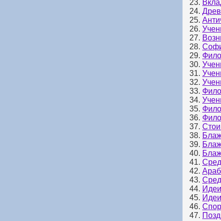
23.
Вкла
24.
Древ
25.
Анти
26.
Учен
27.
Возн
28.
Софи
29.
Фило
30.
Учен
31.
Учен
32.
Учен
33.
Фило
34.
Учен
35.
Фило
36.
Фило
37.
Стои
38.
Блаж
39.
Блаж
40.
Блаж
41.
Сред
42.
Араб
43.
Сред
44.
Идеи
45.
Идеи
46.
Спор
47.
Позд