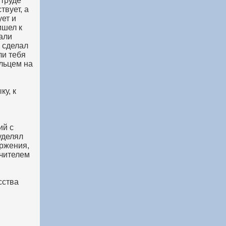
 труде
твует, а
ует и
ишел к
тали
е сделал
ли тебя
льцем на
ку, к
ий с
уделял
ржения,
учителем
сства