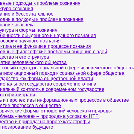
вные подходы к проблеме сознания
ктура сознания
ание и бессознательное
овные подходы к проблеме познания
нание человека
уктура и формы познания
бенности обыденного и научного познания
ософия научного познания
ктика и ее функции в процессе познания
овные философские проблемы общения людей
ество и его структура
ятие человеческого общества
ссовый подход к социальной сфере человеческого обществ
атификационный подход к социальной сфере общества
ударство как форма общественной власти
иональное государство современного типа
иальный контроль в современном государстве
ософия морали
ь и перспективы информационных процессов в обществе
ятие прогресса в обществе
орические формы отношений человека и природы
блема «человек – природа» в условиях НТР
ество и природа: на пороге катастрофы
гнозирование будущего