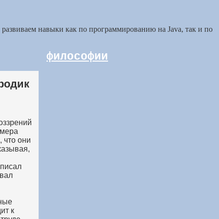
ы развиваем навыки как по программированию на Java, так и по
философии
родик
воззрений
 мера
 что они
казывая,
аписал
овал
тные
ит к