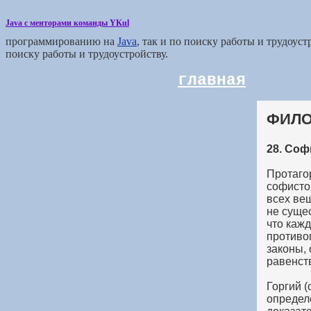
Java с менторами команды YKul
программированию на
Java
, так и по поиску работы и трудоус
поиску работы и трудоустройству.
главная
ФИЛОС
28. Соф
Протагор
софисто
всех ве
не сущес
что каж
противо
законы,
равенст
Горгий (
определ