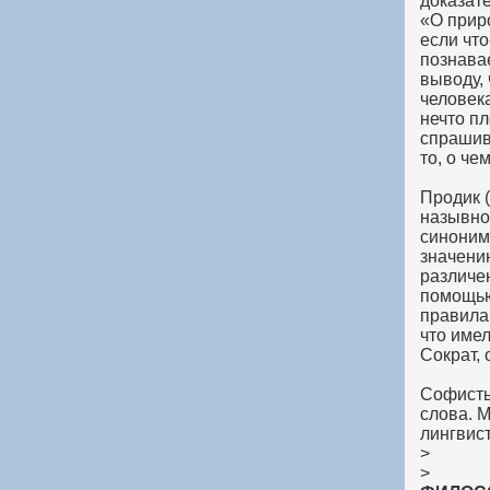
доказат
«О приро
если что
познава
выводу, 
человека
нечто пл
спрашив
то, о че
Продик (
назывно
синоним
значени
различе
помощью
правила
что име
Сократ, 
Софисты
слова. 
лингвист
>
>