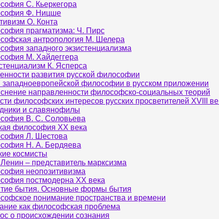
софия С. Кьеркегора
софия Ф. Ницше
тивизм О. Конта
софия прагматизма: Ч. Пирс
софская антропология М. Шелера
софия западного экзистенциализма
софия М. Хайдеггера
стенциализм К. Ясперса
енности развития русской философии
 западноевропейской философии в русском приложении
снение направленности философско-социальных теорий
сти философских интересов русских просветителей XVIII ве
дники и славянофилы
софия В. С. Соловьева
кая философия XX века
софия Л. Шестова
софия Н. А. Бердяева
кие космисты
. Ленин – представитель марксизма
софия неопозитивизма
софия постмодерна XX века
тие бытия. Основные формы бытия
софское понимание пространства и времени
ание как философская проблема
ос о происхождении сознания