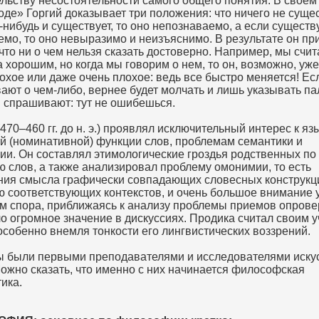
ельству несостоятельности самого общего понятия. В своем
де» Горгий доказывает три положения: что ничего не сущес
-нибудь и существует, то оно непознаваемо, а если существ
емо, то оно невыразимо и неизъяснимо. В результате он пр
что ни о чем нельзя сказать достоверно. Например, мы счи
 хорошим, но когда мы говорим о нем, то он, возможно, уж
охое или даже очень плохое: ведь все быстро меняется! Ес
ают о чем-либо, вернее будет молчать и лишь указывать па
м спрашивают: тут не ошибешься.
470–460 гг. до н. э.) проявлял исключительный интерес к язы
й (номинативной) функции слов, проблемам семантики и
ии. Он составлял этимологические гроздья родственных по
ю слов, а также анализировал проблему омонимии, то есть
ния смысла графически совпадающих словесных конструкц
 соответствующих контекстов, и очень большое внимание 
м спора, приближаясь к анализу проблемы приемов опрове
ло огромное значение в дискуссиях. Продика считал своим 
особенно внемля тонкости его лингвистических воззрений.
 были первыми преподавателями и исследователями иску
Можно сказать, что именно с них начинается философская
ика.