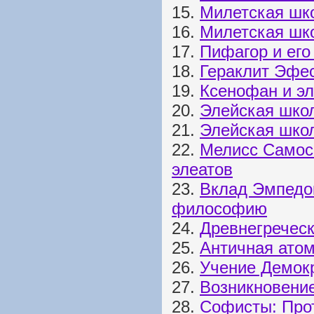
15.
Милетская шк
16.
Милетская шк
17.
Пифагор и его
18.
Гераклит Эфе
19.
Ксенофан и э
20.
Элейская шко
21.
Элейская школ
22.
Мелисс Самосс
элеатов
23.
Вклад Эмпедок
философию
24.
Древнегреческ
25.
Античная атом
26.
Учение Демокр
27.
Возникновени
28.
Софисты: Прот