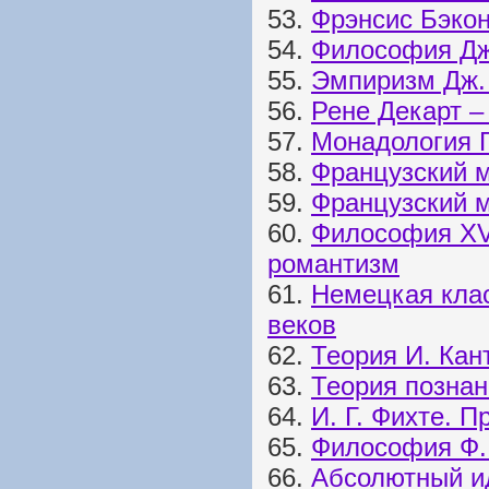
53.
Фрэнсис Бэкон
54.
Философия Дж
55.
Эмпиризм Дж.
56.
Рене Декарт –
57.
Монадология Г
58.
Французский м
59.
Французский м
60.
Философия XVI
романтизм
61.
Немецкая кла
веков
62.
Теория И. Кан
63.
Теория познан
64.
И. Г. Фихте. 
65.
Философия Ф.
66.
Абсолютный ид