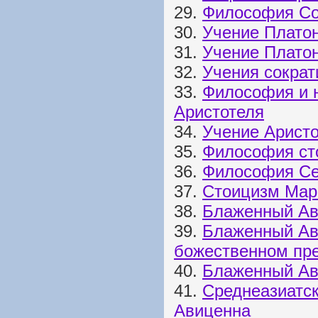
29.
Философия Со
30.
Учение Платон
31.
Учение Платон
32.
Учения сократ
33.
Философия и 
Аристотеля
34.
Учение Аристо
35.
Философия ст
36.
Философия Се
37.
Стоицизм Мар
38.
Блаженный Авг
39.
Блаженный Авг
божественном пр
40.
Блаженный Авг
41.
Среднеазиатс
Авиценна