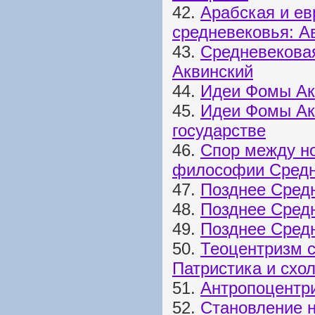
42.
Арабская и е
средневековья: А
43.
Средневекова
Аквинский
44.
Идеи Фомы Акв
45.
Идеи Фомы Акв
государстве
46.
Спор между н
философии Средн
47.
Позднее Сред
48.
Позднее Средн
49.
Позднее Сред
50.
Теоцентризм 
Патристика и схо
51.
Антропоцентр
52.
Становление н