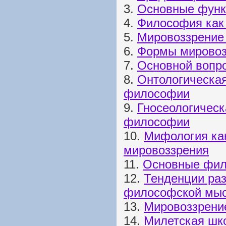
3.
Основные фун
4.
Философия как
5.
Мировоззрение
6.
Формы мировоз
7.
Основной вопр
8.
Онтологическая
философии
9.
Гносеологическ
философии
10.
Мифология ка
мировоззрения
11.
Основные фил
12.
Тенденции раз
философской мыс
13.
Мировоззрение
14.
Милетская шк