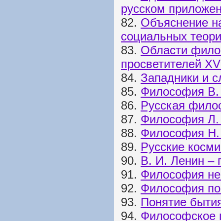
русском приложе
82.
Объяснение н
социальных теор
83.
Области фило
просветителей XVI
84.
Западники и 
85.
Философия В.
86.
Русская фило
87.
Философия Л.
88.
Философия Н.
89.
Русские косм
90.
В. И. Ленин –
91.
Философия не
92.
Философия по
93.
Понятие быти
94.
Философское 