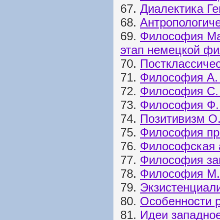
67.
Диалектика Ге
68.
Антропологич
69.
Философия Ма
этап немецкой ф
70.
Постклассиче
71.
Философия А.
72.
Философия С.
73.
Философия Ф.
74.
Позитивизм О.
75.
Философия пр
76.
Философская 
77.
Философия за
78.
Философия М.
79.
Экзистенциали
80.
Особенности 
81.
Идеи западно