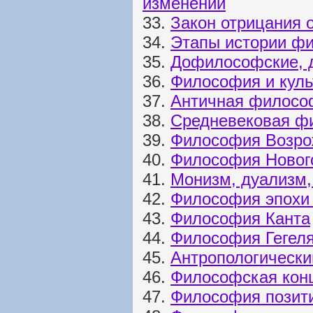
изменений
33.
Закон отрицания 
34.
Этапы истории ф
35.
Дофилософские, 
36.
Философия и куль
37.
Античная филосо
38.
Средневековая ф
39.
Философия Возро
40.
Философия Новог
41.
Монизм, дуализм,
42.
Философия эпохи
43.
Философия Канта
44.
Философия Гегел
45.
Антропологически
46.
Философская кон
47.
Философия позити