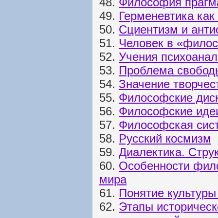
48.
Философия прагм
49.
Герменевтика как
50.
Сциентизм и анти
51.
Человек в «фило
52.
Учения психоанал
53.
Проблема свободы
54.
Значение творчес
55.
Философские диск
56.
Философские идеи
57.
Философская сис
58.
Русский космизм
59.
Диалектика. Стру
60.
Особенности фило
мира
61.
Понятие культур
62.
Этапы историческ