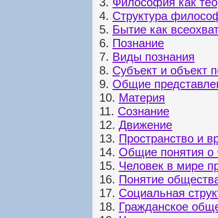
3.
Философия как тео
4.
Структура философ
5.
Бытие как всеохв
6.
Познание
7.
Виды познания
8.
Субъект и объект 
9.
Общие представлен
10.
Материя
11.
Сознание
12.
Движение
13.
Пространство и в
14.
Общие понятия о 
15.
Человек в мире п
16.
Понятие обществ
17.
Социальная струк
18.
Гражданское общ