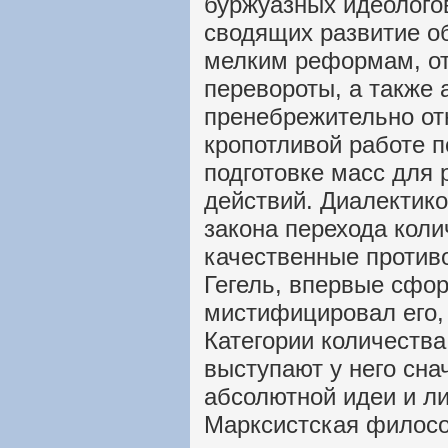
буржуазных идеолого
сводящих развитие о
мелким реформам, о
перевороты, а также 
пренебрежительно от
кропотливой работе п
подготовке масс дл
действий. Диалектик
закона перехода кол
качественные против
Гегель, впервые сфо
мистифицировал его, 
Категории количества
выступают у него сна
абсолютной идеи и ли
Марксистская филосо