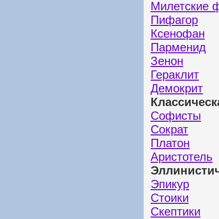
Милетские 
Пифагор
Ксенофан
Парменид
Зенон
Гераклит
Демокрит
Классическ
Софисты
Сократ
Платон
Аристотель
Эллинисти
Эпикур
Стоики
Скептики