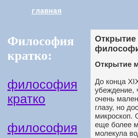
главная
Открытие
Философия
философ
кратко:
Открытие м
философия
До конца XIX
убеждение, 
кратко
очень мален
глазу, но д
микроскоп. 
еще более м
философия
молекула во