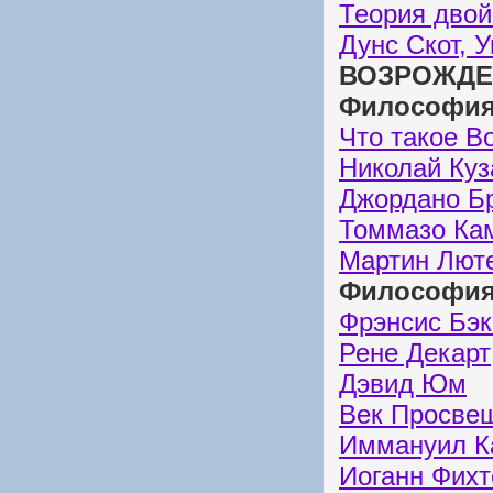
Теория двой
Дунс Скот, 
ВОЗРОЖДЕ
Философия
Что такое В
Николай Куз
Джордано Б
Томмазо Ка
Мартин Лют
Философия
Фрэнсис Бэк
Рене Декарт
Дэвид Юм
Век Просве
Иммануил К
Иоганн Фихт