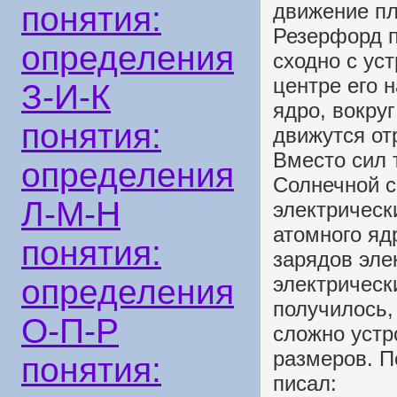
движение пл
понятия:
Резерфорд п
определения
сходно с ус
центре его 
З-И-К
ядро, вокру
понятия:
движутся от
Вместо сил 
определения
Солнечной с
Л-М-Н
электрическ
атомного яд
понятия:
зарядов эле
электрическ
определения
получилось,
О-П-Р
сложно устр
размеров. П
понятия:
писал: