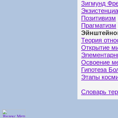
Зигмунд Фр
Экзистенци
Позитивизм
Прагматизм
Эйнштейнов
Теория отно
Открытие м
Элементарн
Освоение м
Гипотеза Бо
Этапы косм
Словарь те