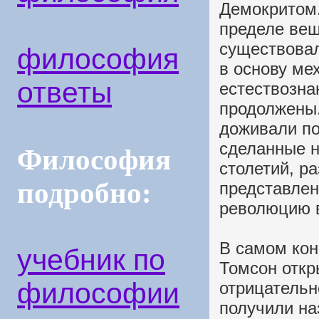
Демокритом.
пределе ве
существовал
философия
в основу ме
ответы
естествозна
продолжены.
доживали по
сделанные н
Философия
столетий, р
подробно:
представлен
революцию в
В самом кон
учебник по
Томсон откр
философии
отрицательн
получили на