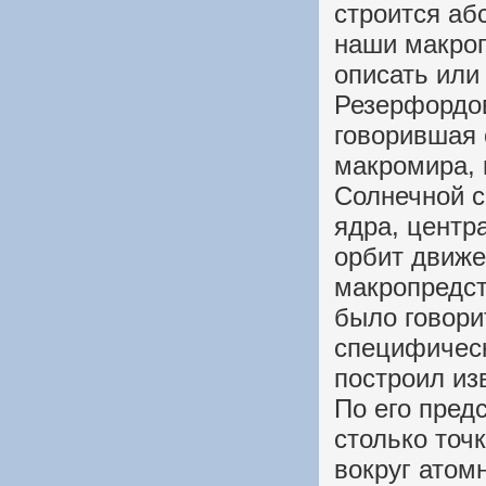
строится аб
наши макроп
описать или
Резерфордов
говорившая 
макромира, 
Солнечной с
ядра, центр
орбит движе
макропредст
было говори
специфичес
построил из
По его пред
столько точ
вокруг атомн