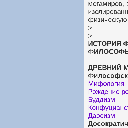
мегамиров, 
изолированн
физическую 
>
>
ИСТОРИЯ 
ФИЛОСОФЫ:
ДРЕВНИЙ М
Философски
Мифология
Рождение р
Буддизм
Конфуцианс
Даосизм
Досократи