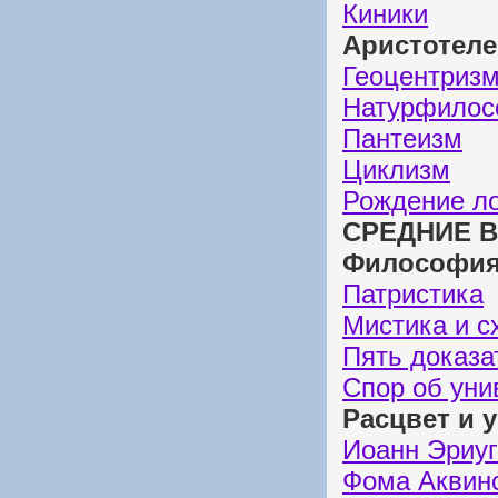
Киники
Аристотеле
Геоцентриз
Натурфилос
Пантеизм
Циклизм
Рождение ло
СРЕДНИЕ В
Философия 
Патристика
Мистика и с
Пять доказа
Спор об уни
Расцвет и 
Иоанн Эриуг
Фома Аквин