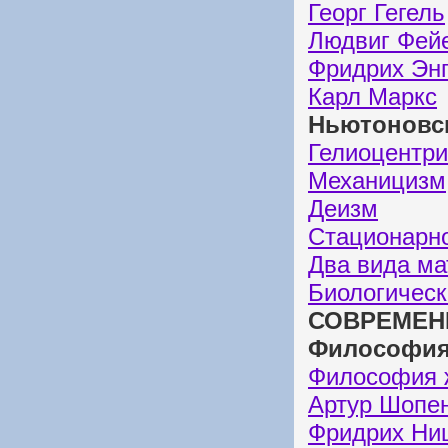
Георг Гегель
Людвиг Фей
Фридрих Эн
Карл Маркс
Ньютоновск
Гелиоцентр
Механицизм
Деизм
Стационарн
Два вида ма
Биологическ
СОВРЕМЕН
Философия 
Философия 
Артур Шопен
Фридрих Ни