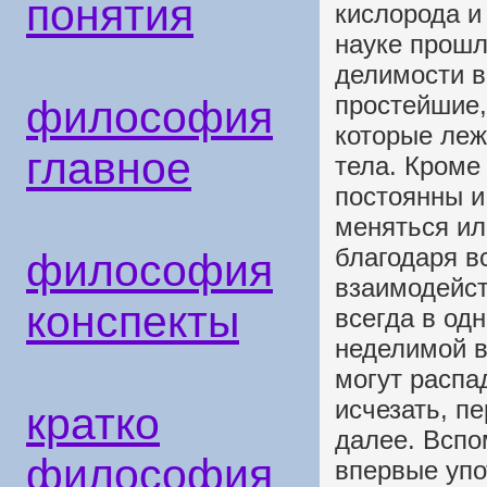
понятия
кислорода и
науке прошл
делимости в
простейшие,
философия
которые леж
главное
тела. Кроме 
постоянны и
меняться ил
благодаря 
философия
взаимодейс
конспекты
всегда в од
неделимой в
могут распа
исчезать, п
кратко
далее. Вспо
философия
впервые уп