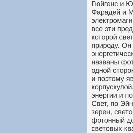
Гюйгенс и Ю
Фарадей и М
электромагн
все эти пре
которой све
природу. Он
энергетичес
названы фото
одной сторо
и поэтому я
корпускулой
энергии и п
Свет, по Эйн
зерен, свет
фотонный д
световых кв