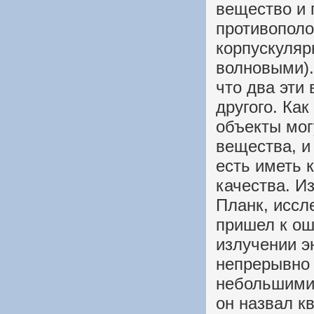
вещество и 
противополо
корпускуляр
волновыми).
что два эти
другого. Как
объекты мог
вещества, и
есть иметь 
качества. И
Планк, иссл
пришел к о
излучении э
непрерывно 
небольшими
он назвал кв