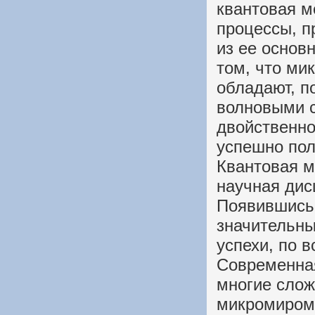
квантовая м
процессы, п
из ее основ
том, что ми
обладают, п
волновыми с
двойственно
успешно пол
Квантовая м
научная дисц
Появившись 
значительны
успехи, по 
Современная
многие слож
микромиром,