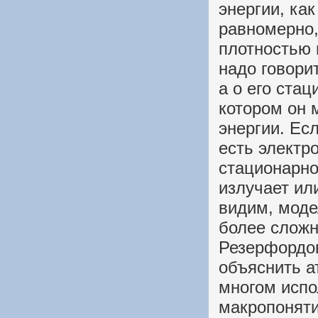
энергии, ка
равномерно,
плотностью 
надо говори
а о его ста
котором он 
энергии. Ес
есть электр
стационарног
излучает ил
видим, моде
более сложн
Резерфордов
объяснить а
многом испо
макропоняти