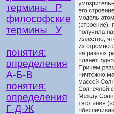
умозрительн
термины Р
его строени
философские
модель атом
(строение),
термины У
получила на
известно, ч
из огромног
понятия:
на разных р
планет, одн
определения
Причем раз
А-Б-В
ничтожно ма
массой Солн
понятия:
Солнечной с
определения
Между Солн
тяготения (
Г-Д-Ж
обеспечива