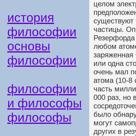
целом элект
предположен
история
существуют 
философии
частицы. Оп
Резерфорда 
основы
любом атоме
заряженная 
философии
или одна ст
очень мал п
атома (10-8
философии
часть милли
000 раз, но
и философы
сосредоточе
было обнару
философы
могут самоп
других в ре