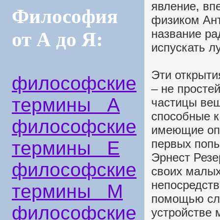
явление, вп
Философия
физиком Ант
название рад
от А до Я:
испускать лу
Эти открыти
философские
– не просте
термины А
частицы вещ
способные 
философские
имеющие опр
первых попы
термины Е
Эрнест Резе
философские
своих малых
непосредств
термины М
помощью сло
философские
устройстве 