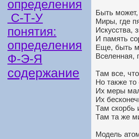
определения
Быть может,
С-Т-У
Миры, где п
понятия:
Искусства, 
И память со
определения
Еще, быть м
Вселенная, г
Ф-Э-Я
содержание
Там все, чт
Но также то 
Их меры мал
Их бесконечн
Там скорбь и
Там та же м
Модель атом