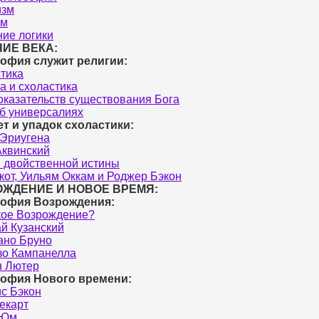
изм
зм
ие логики
ИЕ ВЕКА:
офия служит религии:
тика
а и схоластика
оказательств существования Бога
б универсалиях
т и упадок схоластики:
Эриугена
квинский
 двойственной истины
кот, Уильям Оккам и Роджер Бэкон
ЖДЕНИЕ И НОВОЕ ВРЕМЯ:
офия Возрождения:
кое Возрождение?
й Кузанский
ано Бруно
зо Кампанелла
н Лютер
офия Нового времени:
с Бэкон
екарт
 Юм