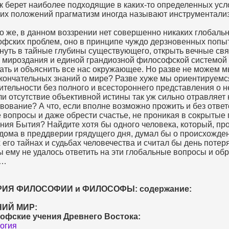
к берет наиболее подходящие в каких-то определенных усл
тих положений прагматизм иногда называют инструментали
о же, в данном воззрении нет совершенно никаких глобаль
фских проблем, оно в принципе чуждо дерзновенных попы
нуть в тайные глубины существующего, открыть вечные свя
 мироздания и единой грандиозной философской системой
ать и объяснить все нас окружающее. Но разве не можем м
кончательных знаний о мире? Разве хуже мы ориентируемс
ительности без полного и всестороннего представления о н
и отсутствие объективной истины так уж сильно отравляет
вование? А что, если вполне возможно прожить и без ответ
 вопросы и даже обрести счастье, не проникая в сокрытые
ния Бытия? Найдите хотя бы одного человека, который, пр
 дома в преддверии грядущего дня, думал бы о происхожде
 его тайнах и судьбах человечества и считал бы день поте
ы ему не удалось ответить на эти глобальные вопросы и об
у…
ИЯ ФИЛОСОФИИ и ФИЛОСОФЫ: содержание:
ИЙ МИР:
офские учения Древнего Востока:
огия