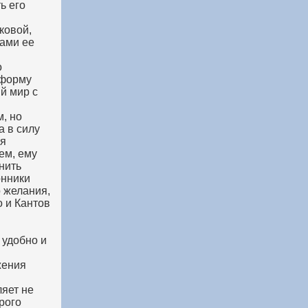
ь его
ковой,
сами ее
о
 форму
й мир с
м, но
а в силу
ая
ем, ему
нить
онники
о желания,
о и Кантов
 удобно и
жения
ляет не
рого