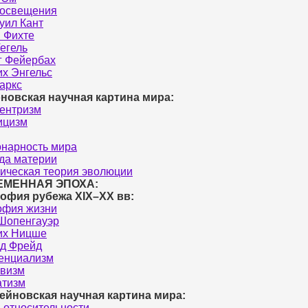
росвещения
уил Кант
 Фихте
Гегель
г Фейербах
х Энгельс
аркс
новская научная картина мира:
ентризм
ицизм
нарность мира
да материи
ическая теория эволюции
ЕМЕННАЯ ЭПОХА:
офия рубежа XIX–XX вв:
офия жизни
Шопенгауэр
их Ницше
д Фрейд
енциализм
ивизм
атизм
ейновская научная картина мира:
 относительности