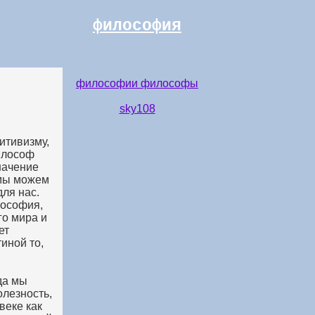
философия
философии философы
sky108
итивизму,
илософ
начение
 мы можем
для нас.
лософия,
го мира и
ет
иной то,
да мы
олезность,
веке как