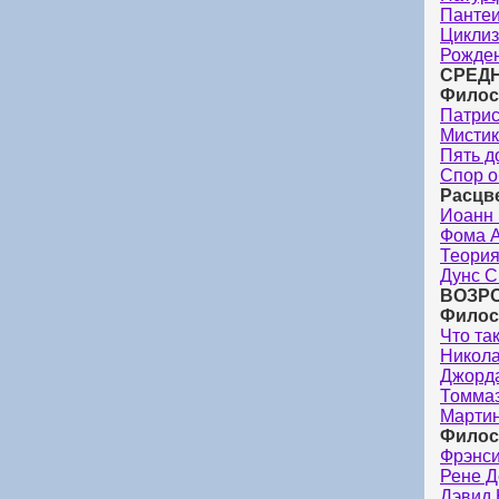
Панте
Цикли
Рожден
СРЕДН
Филос
Патрис
Мистик
Пять д
Спор о
Расцве
Иоанн 
Фома А
Теория
Дунс С
ВОЗРО
Филос
Что та
Никола
Джорд
Томма
Марти
Филос
Фрэнси
Рене Д
Дэвид