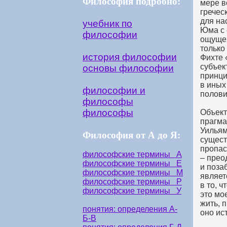
Философия подробно:
мере в
гречес
для на
учебник по
Юма с 
философии
ощущен
только
история философии
Фихте 
субъек
основы философии
принци
в иных
философии и
полови
философы
философы
Объект
прагма
Уильям
Философия от А до Я:
сущест
пропас
философские термины А
– прео
философские термины Е
и поза
философские термины М
являет
философские термины Р
в то, ч
философские термины У
это мо
жить, 
понятия: определения А-
оно ис
Б-В