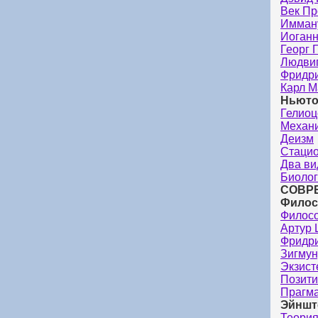
Век П
Имман
Иоганн
Георг 
Людви
Фридри
Карл М
Ньюто
Гелиоц
Механ
Деизм
Стацио
Два ви
Биолог
СОВР
Филос
Филос
Артур 
Фридр
Зигмун
Экзист
Позит
Прагм
Эйншт
Теория