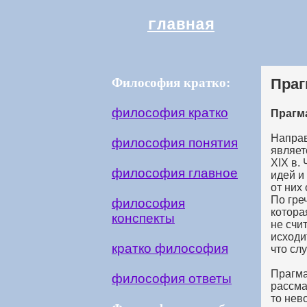
главная
Философия кратко:
Праг
философия кратко
Прагма
Направ
философия понятия
являет
XIX в.
философия главное
идей и
от них
По гре
философия
котора
конспекты
не счи
исходи
кратко философия
что сл
Прагма
философия ответы
рассма
то нев