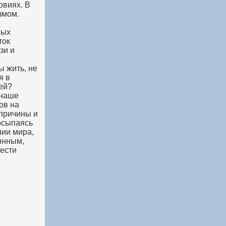
овиях. В
змом.
ных
ток
зи и
ы жить, не
я в
ей?
 наше
ов на
 причины и
осыпаясь
нии мира,
рянным,
рести