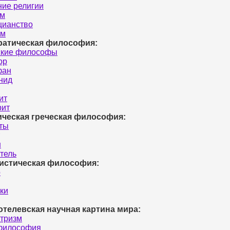
ие религии
зм
цианство
зм
ратическая философия:
ские философы
ор
фан
нид
ит
рит
ическая греческая философия:
ты
н
тель
истическая философия:
р
ки
отелевская научная картина мира:
тризм
философия