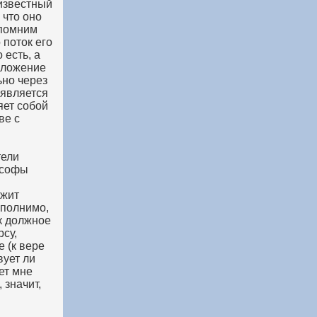
 известный
 что оно
спомним
 поток его
 есть, а
положение
ьно через
 является
яет собой
ве с
тели
ософы
ежит
ыполнимо,
к должное
рсу,
е (к вере
вует ли
ет мне
 значит,