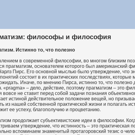
матизм: философы и философия
тизм. Истинно то, что полезно
лением в современной философии, во многом близким поз
ся прагматизм, основателем которого был американский ф
 Чарлз Пирс. Его основной мыслью было утверждение, что з
 понятий состоит в их практических последствиях, которые
 ожидать. Иначе, по мнению Пирса, истинно то, что полезно 
ч. «pragma» – дело, действие, поэтому прагматизм – это фи
я вовсе не ставит перед собой задачи познания объективно
тает истиной действительное положение вещей, но призыва
ть из нашей собственной практической жизни и полагать ист
ужит ее успеху, благополучию и процветанию.
тизм продолжает субъективистские идеи в философии. Ког
триваем утверждение, что истинность – это практическая п
ольно вспоминаем знаменитый протагоровский тезис о чело