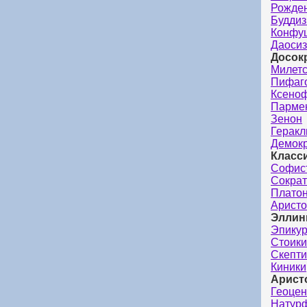
Рожден
Будди
Конфу
Даоси
Досок
Милет
Пифаг
Ксено
Парме
Зенон
Геракл
Демок
Класс
Софис
Сократ
Плато
Аристо
Эллин
Эпику
Стоики
Скепти
Киники
Арист
Геоцен
Натур