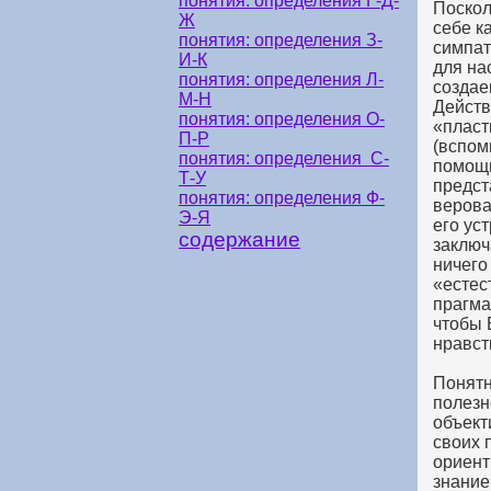
понятия: определения Г-Д-
Поскол
Ж
себе к
понятия: определения З-
симпат
И-К
для на
понятия: определения Л-
создае
М-Н
Действ
понятия: определения О-
«пласт
П-Р
(вспом
понятия: определения С-
помощь
Т-У
предст
понятия: определения Ф-
верова
Э-Я
его ус
содержание
заключ
ничего
«естес
прагма
чтобы 
нравст
Понятн
полезн
объект
своих 
ориент
знание