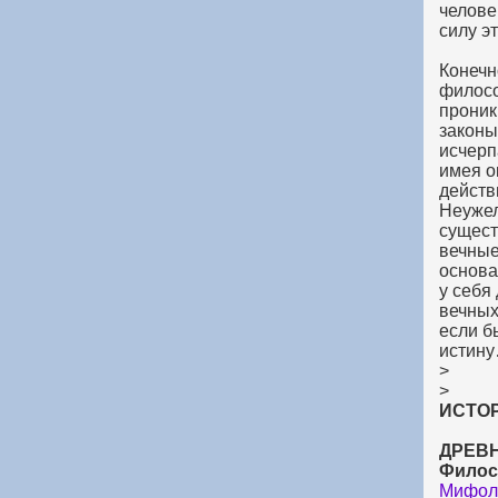
челове
силу э
Конечн
филосо
проник
законы
исчерп
имея о
действ
Неужел
сущест
вечные
основа
у себя
вечных
если б
истин
>
>
ИСТОР
ДРЕВН
Филос
Мифол