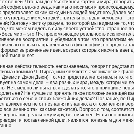
сех вещей. Что нам до объективной картины мира, говорит
кий софист, важно ведь, как мы относимся к происходящему,
с представляет, каким каждый из людей видит его. Далее в
его утверждением, что действительность для человека – это
ий; Кантову критику разума, по которой мы видим не то, что
 то, что можем видеть в силу своего устройства; странное 
«Весь мир – это Я», преломляющее реальность исключител
тивное ее восприятие, и убедимся в том, что прагматизм не
пиально новым направлением в философии, но представл
 формах выраженные идеи, возраст которых насчитывает д
ной тысячи лет.
ивная действительность непознаваема, говорят представи
тизма (помимо Ч. Пирса, ими являются американские фил
 Джемс и Джон Дьюи): то, что представляется нам, и то, что
вует на самом деле, – два разных мира, между которыми л
ть. Не смешно ли пытаться сделать то, что в принципе нев
долеть ее? Не лучше ли принять такое положение вещей ка
ботиться о себе и своих ближайших делах? Познание, по Пи
ся движением не от незнания к знанию, а от сомнения к вер
то все именно так, как мне кажется). Вопрос о том, соответст
е верование реальному миру, бессмыслен. Если оно помога
приводит к поставленной цели, является полезным для меня,
тинно.