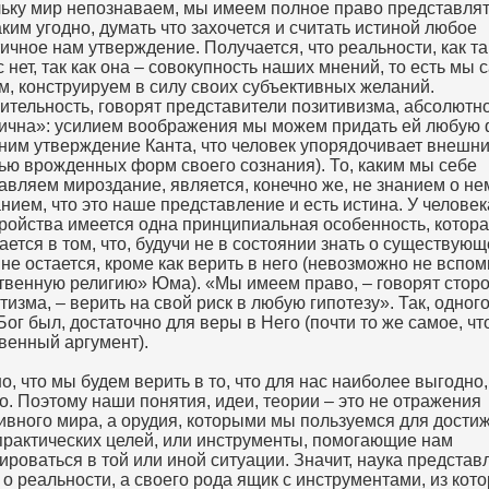
ьку мир непознаваем, мы имеем полное право представлят
аким угодно, думать что захочется и считать истиной любое
ичное нам утверждение. Получается, что реальности, как та
с нет, так как она – совокупность наших мнений, то есть мы 
м, конструируем в силу своих субъективных желаний.
ительность, говорят представители позитивизма, абсолютн
ична»: усилием воображения мы можем придать ей любую
ним утверждение Канта, что человек упорядочивает внешни
ю врожденных форм своего сознания). То, каким мы себе
авляем мироздание, является, конечно же, не знанием о не
нием, что это наше представление и есть истина. У человек
тройства имеется одна принципиальная особенность, котор
ается в том, что, будучи не в состоянии знать о существующ
 не остается, кроме как верить в него (невозможно не вспом
твенную религию» Юма). «Мы имеем право, – говорят стор
тизма, – верить на свой риск в любую гипотезу». Так, одног
Бог был, достаточно для веры в Него (почти то же самое, чт
венный аргумент).
о, что мы будем верить в то, что для нас наиболее выгодно,
о. Поэтому наши понятия, идеи, теории – это не отражения
ивного мира, а орудия, которыми мы пользуемся для дости
практических целей, или инструменты, помогающие нам
ироваться в той или иной ситуации. Значит, наука представ
 о реальности, а своего рода ящик с инструментами, из кото