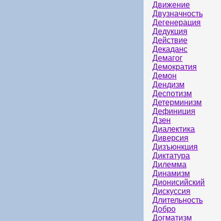
Движение
Двузначность
Дегенерация
Дедукция
Действие
Декаданс
Демагог
Демократия
Демон
Дендизм
Деспотизм
Детерминизм
Дефиниция
Дзен
Диалектика
Диверсия
Дизъюнкция
Диктатура
Дилемма
Динамизм
Дионисийский
Дискуссия
Длительность
Добро
Догматизм