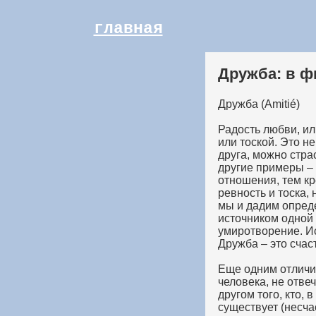
главная
Дружба: в 
Дружба (Amitié)
Радость любви, и
или тоской. Это не
друга, можно стра
другие примеры – 
отношения, тем кр
ревность и тоска,
мы и дадим опред
источником одной 
умиротворение. Ис
Дружба – это счас
Еще одним отличи
человека, не отве
другом того, кто,
существует (несч