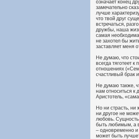
означает конец др
замечательно сказ
лучше характеризу
что твой друг суще
встречаться, разг
дружбы, наша жиз
самая необходимая
не захотел бы жит
заставляет меня о
Не думаю, что сто
всегда тяготеет к
отношениях («Семь
счастливый брак и
Не думаю также, ч
нам относиться к д
Аристотель, «сама
Но ни страсть, ни
ни другое не може
любовь. Сущность 
быть любимым, а в
– одновременно и 
может быть лучше?