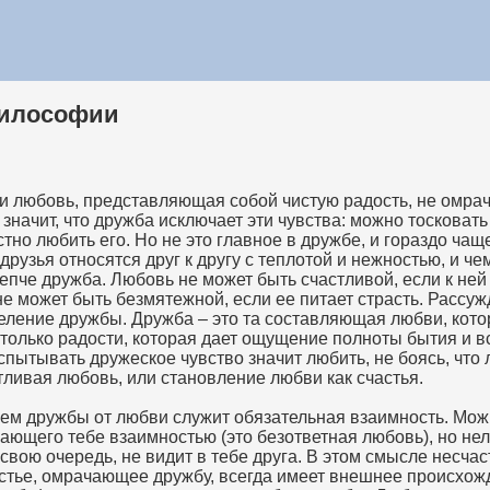
философии
ли любовь, представляющая собой чистую радость, не омра
 значит, что дружба исключает эти чувства: можно тосковать
стно любить его. Но не это главное в дружбе, и гораздо ча
друзья относятся друг к другу с теплотой и нежностью, и ч
епче дружба. Любовь не может быть счастливой, если к не
 не может быть безмятежной, если ее питает страсть. Рассуж
еление дружбы. Дружба – это та составляющая любви, кото
только радости, которая дает ощущение полноты бытия и в
пытывать дружеское чувство значит любить, не боясь, что
тливая любовь, или становление любви как счастья.
ем дружбы от любви служит обязательная взаимность. Мож
чающего тебе взаимностью (это безответная любовь), но нел
 в свою очередь, не видит в тебе друга. В этом смысле несч
астье, омрачающее дружбу, всегда имеет внешнее происхож