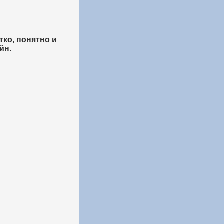
тко, понятно и
йн.