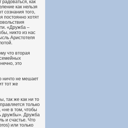
 радоваться, как
еление как нельзя
т сознания того,
ья постоянно хотят
довольствия
ти. «Дружба –
бы, никто из нас
мысль Аристотеля
лотой.
ому что вторая
в семейных
нечно, это
о ничто не мешает
ит тот же
, так же как ни то
справляется только
 «не в том, чтобы
ль дружбы». Дружба
ль и счастье. Что
ros) или только