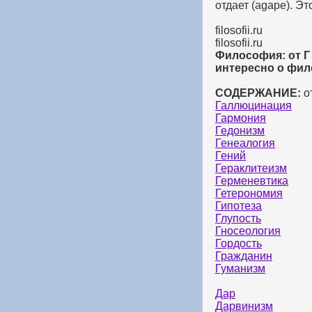
отдает (agape). Э
filosofii.ru
filosofii.ru
Философия: от Г 
интересно о фил
СОДЕРЖАНИЕ:
от
Галлюцинация
Гармония
Гедонизм
Генеалогия
Гений
Гераклитеизм
Герменевтика
Гетерономия
Гипотеза
Глупость
Гносеология
Гордость
Гражданин
Гуманизм
Дар
Дарвинизм