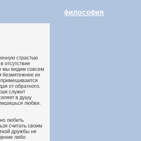
философия
ченную страстью
 в отсутствие
ще мы видим совсем
ем безмятежнее их
й примешивается
дая от обратного,
рая служит
селяет в душу
 лишишься любви.
но любить
ьзя считать своим
астной дружбы не
дение либо