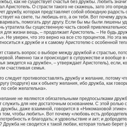
ужбы), как не существует счастья без дружбы. Любить значит
ал Аристотель. О страсти такого не скажешь, зато это опред
ет дружбу, которая представляет собой обоюдную радость о
ствует на свете, ты любишь его, а он тебя. Вот почему друз
оваривать, помогать друг другу. Если бы мы были лишены у
нь утратила бы существенную часть своей привлекательнос
 для жизни вещь, – продолжает Аристотель. – Не будь друж
ь». Не уверен, что это верно на все сто процентов. Но эта 
тноситься к дружбе и к самому Аристотелю с особенной теп
ит ставить вопрос о выборе между дружбой и страстью, пот
 первой. Именно так и происходит в супружестве и вообще 
я зиждется на дружбе», – утверждает Аристотель), если, ко
ли счастливая семья.
то следует противопоставлять дружбу и желание, потому чт
ругу (подруге) как к объекту желания, ибо дружба, как говор
 по себе желательна».
 желание не являются обязательными предпосылками дружбы
т служить для нее достаточным основанием. С этой ролью 
дружбы, даже взаимной, говорится в «Никомаховой этике»,
 том, чтобы любить». Вот почему «любовь есть добродете
потребность и благодать; и удовольствие и акт; и добродете
 Дружба не сводится к такой любви, которая только берет (e