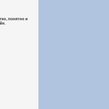
тко, понятно и
йн.