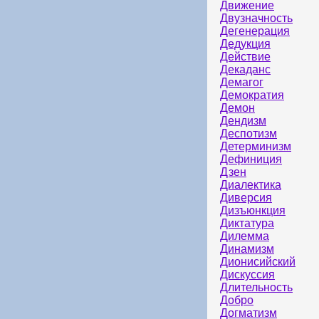
Движение
Двузначность
Дегенерация
Дедукция
Действие
Декаданс
Демагог
Демократия
Демон
Дендизм
Деспотизм
Детерминизм
Дефиниция
Дзен
Диалектика
Диверсия
Дизъюнкция
Диктатура
Дилемма
Динамизм
Дионисийский
Дискуссия
Длительность
Добро
Догматизм