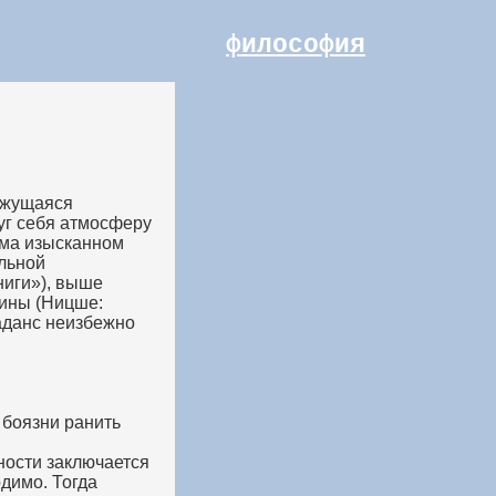
философия
кажущаяся
уг себя атмосферу
ьма изысканном
альной
ниги»), выше
тины (Ницше:
каданс неизбежно
 боязни ранить
ности заключается
одимо. Тогда