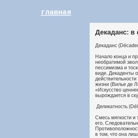
главная
Декаданс: 
Декаданс (Décade
Начало конца и пр
необратимой эволю
пессимизма и тоск
виде. Декаденты о
действительности 
жизни (Вилье де Л
«Искусство ценнее
вырождается в ск
Деликатность (Dél
Смесь мягкости и 
его. Следовательн
Противоположност
в том, что она ли