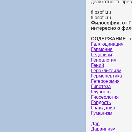
деликатность пре
filosofii.ru
filosofii.ru
Философия: от Г 
интересно о фил
СОДЕРЖАНИЕ:
от
Галлюцинация
Гармония
Гедонизм
Генеалогия
Гений
Гераклитеизм
Герменевтика
Гетерономия
Гипотеза
Глупость
Гносеология
Гордость
Гражданин
Гуманизм
Дар
Дарвинизм