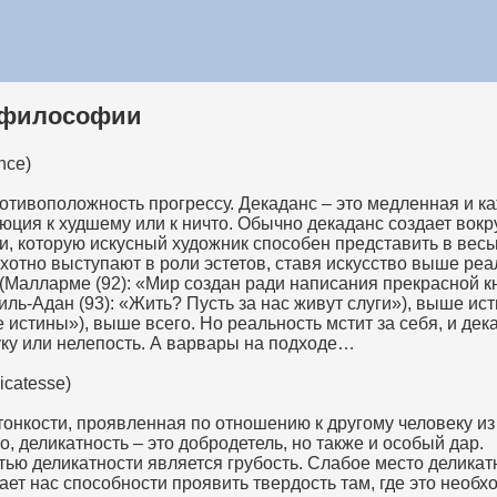
в философии
nce)
отивоположность прогрессу. Декаданс – это медленная и 
ция к худшему или к ничто. Обычно декаданс создает вокр
и, которую искусный художник способен представить в вес
хотно выступают в роли эстетов, ставя искусство выше ре
(Малларме (92): «Мир создан ради написания прекрасной к
иль-Адан (93): «Жить? Пусть за нас живут слуги»), выше ис
 истины»), выше всего. Но реальность мстит за себя, и де
уку или нелепость. А варвары на подходе…
icatesse)
тонкости, проявленная по отношению к другому человеку из
о, деликатность – это добродетель, но также и особый дар.
ью деликатности является грубость. Слабое место деликат
шает нас способности проявить твердость там, где это необх