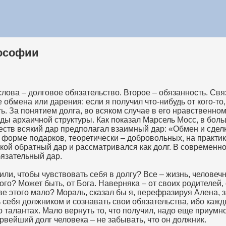
лософии
лова – долговое обязательство. Второе – обязанность. Св
е обмена или дарения: если я получил что-нибудь от кого-то
ть. За понятием долга, во всяком случае в его нравственном
ды архаичной структуры. Как показал Марсель Мосс, в бол
ств всякий дар предполагал взаимный дар: «Обмен и сдел
форме подарков, теоретически – добровольных, на практик
кой обратный дар и рассматривался как долг. В современн
бязательный дар.
или, чтобы чувствовать себя в долгу? Все – жизнь, человечн
ого? Может быть, от Бога. Наверняка – от своих родителей,
ве этого мало? Мораль, сказал бы я, перефразируя Алена, з
 себя должником и сознавать свои обязательства, ибо кажд
 талантах. Мало вернуть то, что получил, надо еще приумн
рвейший долг человека – не забывать, что он должник.