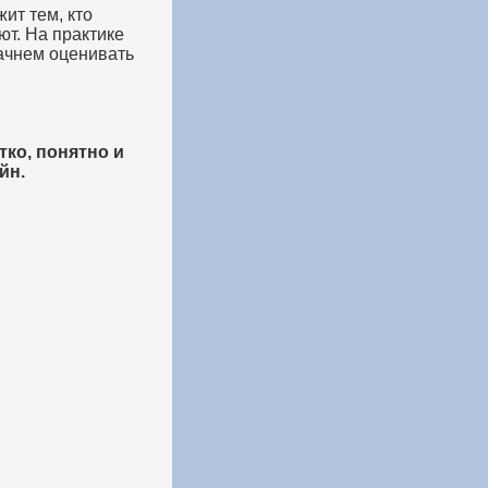
ит тем, кто
ют. На практике
начнем оценивать
тко, понятно и
йн.