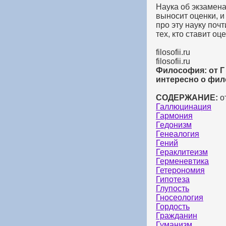
Наука об экзамена
выносит оценки, и
про эту науку поч
тех, кто ставит оц
filosofii.ru
filosofii.ru
Философия: от Г 
интересно о фил
СОДЕРЖАНИЕ:
от
Галлюцинация
Гармония
Гедонизм
Генеалогия
Гений
Гераклитеизм
Герменевтика
Гетерономия
Гипотеза
Глупость
Гносеология
Гордость
Гражданин
Гуманизм