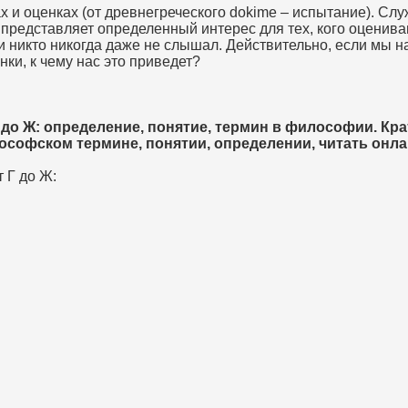
х и оценках (от древнегреческого dokime – испытание). Служ
 представляет определенный интерес для тех, кого оценива
ти никто никогда даже не слышал. Действительно, если мы 
енки, к чему нас это приведет?
до Ж: определение, понятие, термин в философии. Кра
ософском термине, понятии, определении, читать онла
 Г до Ж: