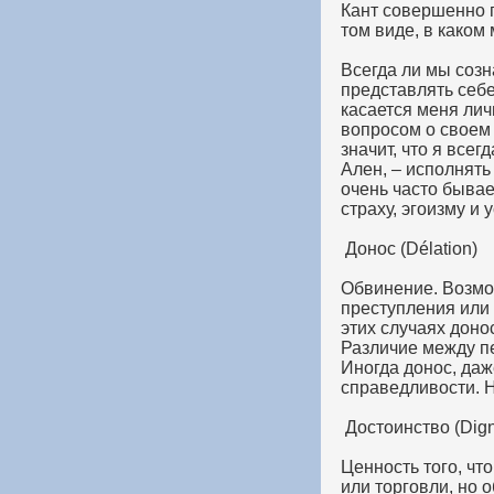
Кант совершенно п
том виде, в каком
Всегда ли мы созн
представлять себе
касается меня лич
вопросом о своем 
значит, что я всег
Ален, – исполнять 
очень часто бывае
страху, эгоизму и 
Донос (Délation)
Обвинение. Возмо
преступления или
этих случаях доно
Различие между пе
Иногда донос, да
справедливости. Н
Достоинство (Dign
Ценность того, чт
или торговли, но о