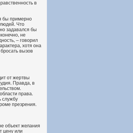
нравственность в
тя бы примерно
 людей. Что
ьно задавался бы
 конечно, не
дность, – говорил
характера, хотя она
 бросать вызов
дит от жертвы
удия. Правда, в
ельством.
области права.
ь службу
кроме презрения.
не объект желания
т цену или