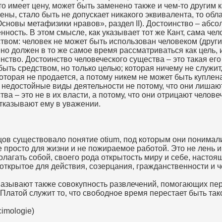
что имеет цену, может быть заменено также и чем-то другим 
цены, стало быть не допускает никакого эквивалента, то обл
сновы метафизики нравов», раздел II). Достоинство – абс
нность. В этом смысле, как указывает тот же Кант, сама чел
твом: человек не может быть использован человеком (други
 но должен в то же самое время рассматриваться как цель, и
инство. Достоинство человеческого существа – это такая ег
быть средством, но только целью; которая ничему не служит,
которая не продается, а потому никем не может быть куплен
 недостойные виды деятельности не потому, что они лишают
ва – это не в их власти, а потому, что они отрицают челове
тказывают ему в уважении.
цов существовало понятие otium, под которым они понимал
 просто для жизни и не пожираемое работой. Это не лень и 
лагать собой, своего рода открытость миру и себе, настоя
 открытое для действия, созерцания, гражданственности и ч
называют также совокупность развлечений, помогающих пер
Платой служит то, что свободное время перестает быть та
imologie)