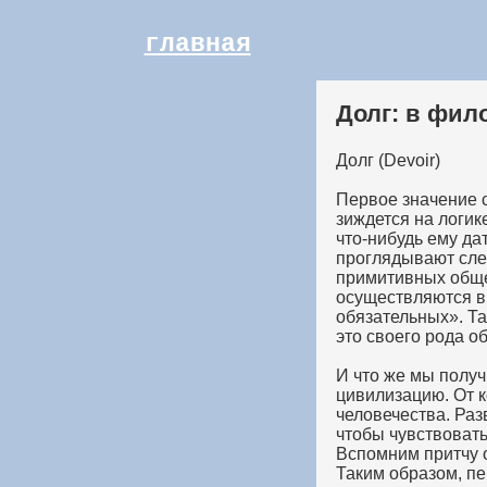
главная
Долг: в фи
Долг (Devoir)
Первое значение с
зиждется на логик
что-нибудь ему да
проглядывают сле
примитивных обще
осуществляются в 
обязательных». Та
это своего рода о
И что же мы получ
цивилизацию. От к
человечества. Раз
чтобы чувствовать
Вспомним притчу о
Таким образом, пе