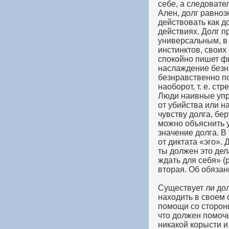
себе, а следовате
Ален, долг равноз
действовать как д
действиях. Долг п
универсальным, в 
инстинктов, своих
спокойно пишет фи
наслаждение безнр
безнравственно по
наоборот, т. е. ст
Люди наивные упре
от убийства или н
чувству долга, бе
можно объяснить у
значение долга. В
от диктата «эго». 
ты должен это дел
ждать для себя» (
вторая. Об обязан
Существует ли дол
находить в своем 
помощи со стороны
что должен помочь
никакой корысти и