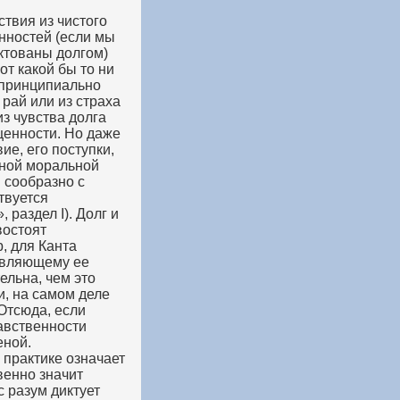
твия из чистого
онностей (если мы
иктованы долгом)
от какой бы то ни
 принципиально
рай или из страха
из чувства долга
 ценности. Но даже
ие, его поступки,
нной моральной
 сообразно с
твуется
раздел I). Долг и
востоят
, для Канта
являющему ее
ельна, чем это
и, на самом деле
Отсюда, если
равственности
еной.
 практике означает
венно значит
с разум диктует