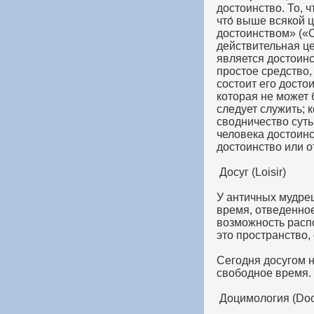
достоинство. То, 
что́ выше всякой 
достоинством» («О
действительная це
является достоинс
простое средство,
состоит его досто
которая не может 
следует служить; 
сводничество суть
человека достоинст
достоинство или о
Досуг (Loisir)
У античных мудре
время, отведенное
возможность распо
это пространство,
Сегодня досугом 
свободное время. 
Доцимология (Doc