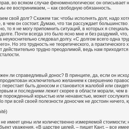
рав, во всяком случае феноменологически: он описывает 
 мы ее воспринимаем, – как свободную обязанность.
аем свой долг? Скажем так: чтобы исполнять долг, надо хо
, в чем он состоит. Думаю, что так рассуждает большинство
но, то я не могу припомнить ситуаций, в которых я специал
долге. Почти всегда это было ясно мне и без раздумий, что,
да неукоснительно следовал долгу. «С долгом всего одна тру
его». Но это трудность не теоретического, а практического 
т действительно трудно преодолимой, ведь нам приходится
усталости.
жен ли справедливый донос? В принципе, да, если он исхо
 продиктован исключительно желанием к свершению правос
с перестает быть доносом и становится жалобой или свидет
рвым и последними лежит скорее в области морали, чем в 
же порожденный корыстью или ненавистью, может сослужит
о при всей своей полезности доносчик не достоин ничего, 
ité)
о не имеет цены или количественно измеряемой стоимости; 
бъект уважения. «В царстве целей, – пишет Кант, – все имее