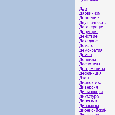
Дар
Дарвинизм
Движение
Двузначность
Дегенерация
Дедукция
Действие
Декаданс
Демагог
Демократия
Демон
Дендизм
Деспотизм
Детерминизм
Дефиниция
Дзен
Диалектика
Диверсия
Дизъюнкция
Диктатура
Дилемма
Динамизм
Дионисийский
Дискуссия