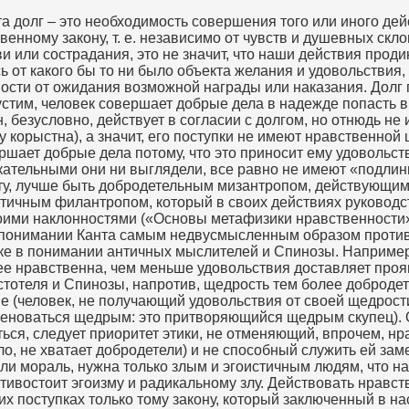
 долг – это необходимость совершения того или иного дейс
венному закону, т. е. независимо от чувств и душевных скл
и или сострадания, это не значит, что наши действия прод
ь от какого бы то ни было объекта желания и удовольствия, 
ности от ожидания возможной награды или наказания. Долг
стим, человек совершает добрые дела в надежде попасть в 
н, безусловно, действует в согласии с долгом, но отнюдь не 
гу корыстна), а значит, его поступки не имеют нравственной
ршает добрые дела потому, что это приносит ему удовольств
кательными они ни выглядели, все равно не имеют «подли
нту, лучше быть добродетельным мизантропом, действующим
атичным филантропом, который в своих действиях руководс
ими наклонностями («Основы метафизики нравственности», 
 понимании Канта самым недвусмысленным образом проти
ике в понимании античных мыслителей и Спинозы. Например
ее нравственна, чем меньше удовольствия доставляет про
стотеля и Спинозы, напротив, щедрость тем более добродет
 (человек, не получающий удовольствия от своей щедрост
меноваться щедрым: это притворяющийся щедрым скупец). 
ься, следует приоритет этики, не отменяющий, впрочем, н
ло, не хватает добродетели) и не способный служить ей зам
ли мораль, нужна только злым и эгоистичным людям, что на
тивостоит эгоизму и радикальному злу. Действовать нравст
их поступках только тому закону, который заключенный в на