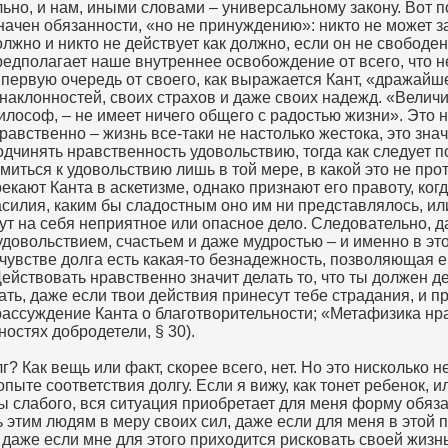
льно, и нам, иными словами – универсальному закону. Вот п
начен обязанности, «но не принуждению»: никто не может з
олжно и никто не действует как должно, если он не свободен
редполагает наше внутреннее освобождение от всего, что н
первую очередь от своего, как выражается Кант, «дражайше
 наклонностей, своих страхов и даже своих надежд. «Величи
лософ, – не имеет ничего общего с радостью жизни». Это не
авственно – жизнь все-таки не настолько жестока, это значи
дчинять нравственность удовольствию, тогда как следует п
ремиться к удовольствию лишь в той мере, в какой это не про
кают Канта в аскетизме, однако признают его правоту, ко
асилия, каким бы сладостным оно им ни представлялось, ил
рут на себя неприятное или опасное дело. Следовательно, д
довольствием, счастьем и даже мудростью – и именно в эт
 чувстве долга есть какая-то безнадежность, позволяющая 
Действовать нравственно значит делать то, что ты должен де
ать, даже если твои действия принесут тебе страдания, и п
рассуждение Канта о благотворительности; «Метафизика нр
ностях добродетели, § 30).
г? Как вещь или факт, скорее всего, нет. Но это нисколько 
опыте соответствия долгу. Если я вижу, как тонет ребенок, 
 слабого, вся ситуация приобретает для меня форму обяза
 этим людям в меру своих сил, даже если для меня в этой 
 даже если мне для этого приходится рисковать своей жизн