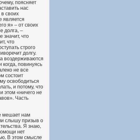
очему, поясняет
аставить нас
 в своих
е является
го я» – от своих
е долга, –
 значит, что
т, что
оступать строго
тиворечит долгу.
гда воздерживаются
и когда, повинуясь
алеко не все
ом состоит
ему освободиться
лать, и потому, что
ри этом «ничего не
авов». Часть
не мешает нам
или слышу призыв о
тельства. Я знаю,
помощи нет
ью. В этом смысле