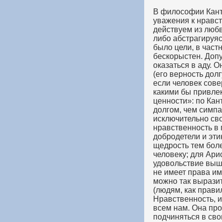
В философии Канта
уважения к нравст
действуем из любв
либо абстрагируяс
было цели, в част
бескорыстен. Допу
оказаться в аду. О
(его верность дол
если человек сове
какими бы привле
ценности»: по Ка
долгом, чем симп
исключительно сво
нравственность в
добродетели и эт
щедрость тем бол
человеку; для Ари
удовольствие выше
не имеет права и
можно так выразит
(людям, как прави
Нравственность, и
всем нам. Она про
подчиняться в сво