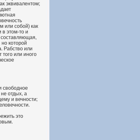
как эквивалентом;
адает
олютная
овечность
м или собой) как
 в этом-то и
о составляющая,
 но которой
а. Рабство или
 того или иного
ческое
и свободное
не отдых, а
щему и вечности;
еловечности.
ежить это
ковым.