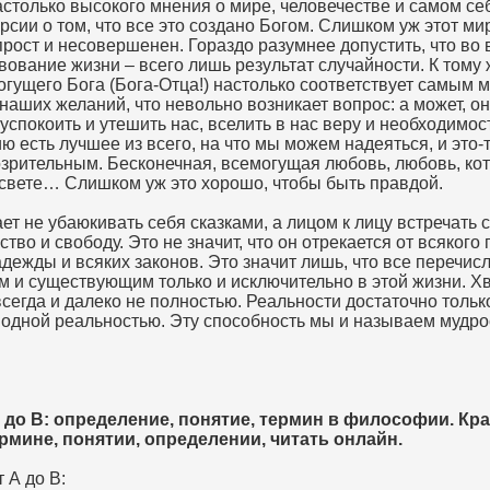
астолько высокого мнения о мире, человечестве и самом се
сии о том, что все это создано Богом. Слишком уж этот ми
рост и несовершенен. Гораздо разумнее допустить, что во
вование жизни – всего лишь результат случайности. К тому 
огущего Бога (Бога-Отца!) настолько соответствует самым
аших желаний, что невольно возникает вопрос: а может, о
успокоить и утешить нас, вселить в нас веру и необходимо
ю есть лучшее из всего, на что мы можем надеяться, и это-т
озрительным. Бесконечная, всемогущая любовь, любовь, ко
 свете… Слишком уж это хорошо, чтобы быть правдой.
ет не убаюкивать себя сказками, а лицом к лицу встречать с
тво и свободу. Это не значит, что он отрекается от всякого 
адежды и всяких законов. Это значит лишь, что все перечис
м и существующим только и исключительно в этой жизни. Хв
всегда и далеко не полностью. Реальности достаточно только
одной реальностью. Эту способность мы и называем мудрос
в.
до В: определение, понятие, термин в философии. Кра
мине, понятии, определении, читать онлайн.
 А до В: