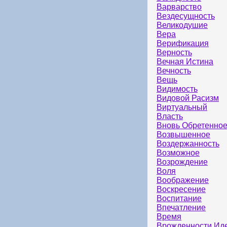
Варварство
Вездесущность
Великодушие
Вера
Верификация
Верность
Вечная Истина
Вечность
Вещь
Видимость
Видовой Расизм
Виртуальный
Власть
Вновь Обретенно
Возвышенное
Воздержанность
Возможное
Возрождение
Воля
Воображение
Воскресение
Воспитание
Впечатление
Время
Врожденности Ид