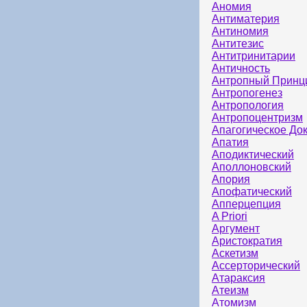
Аномия
Антиматерия
Антиномия
Антитезис
Антитринитарии
Античность
Антропный Принц
Антропогенез
Антропология
Антропоцентризм
Апагогическое До
Апатия
Аподиктический
Аполлоновский
Апория
Апофатический
Апперцепция
A Priori
Аргумент
Аристократия
Аскетизм
Ассерторический
Атараксия
Атеизм
Атомизм