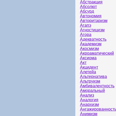
Абстракция
Абсолют
Абсурд
Автономия
Авторитаризм
Агапэ
Агностицизм
Агора
Адекватность
Академизм
Акосмизм
Акроаматический
Аксиома
Акт
Акцидент
Алетейа
Альтернатива
Альтруизм
Амбивалентность
Аморальный
Анализ
Аналогия
Анархизм
Ангажированност
Анимизм