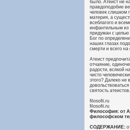
было. Атеист не н
правдоподобие вер
человек слишком п
материя, а сущест
всеблагого и всем
инфантильным из н
придуман с целью 
Бог по определени
наших глазах под
смерти и всего на
Атеист предпочита
отчаяние, одиночес
радости, всякой н
чисто человечески
этого? Далеко не 
довольствоваться 
святость атеисто
filosofii.ru
filosofii.ru
Философия: от А 
философском тер
СОДЕРЖАНИЕ:
от