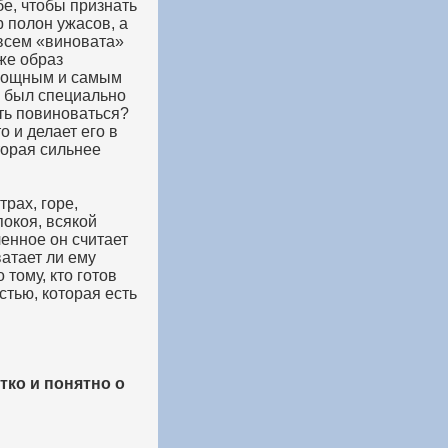
бе, чтобы признать
р полон ужасов, а
 всем «виновата»
же образ
 мощным и самым
н был специально
сть повиноваться?
о и делает его в
торая сильнее
трах, горе,
покоя, всякой
ленное он считает
атает ли ему
 тому, кто готов
тью, которая есть
тко и понятно о