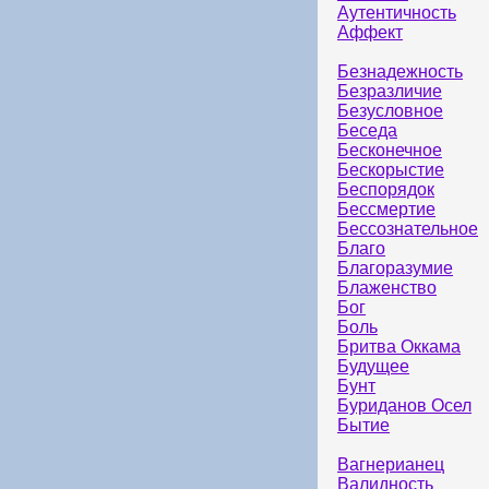
Аутентичность
Аффект
Безнадежность
Безразличие
Безусловное
Беседа
Бесконечное
Бескорыстие
Беспорядок
Бессмертие
Бессознательное
Благо
Благоразумие
Блаженство
Бог
Боль
Бритва Оккама
Будущее
Бунт
Буриданов Осел
Бытие
Вагнерианец
Валидность