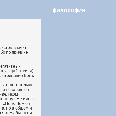
философия
еистом значит
ибо по причине
негативный
ствующий атеизм).
о отрицание Бога.
ь от него только
ни неверия: он
В великом
леточку «Не имею
: «Нет». Чем он
та, но в общем и
ся кому бы то ни