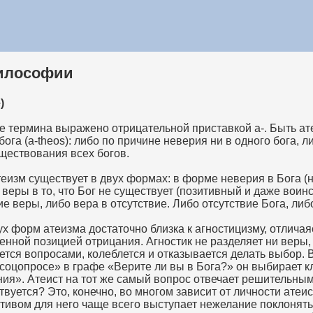
философии
)
е термина выражено отрицательной приставкой а-. Быть ат
ога (a-theos): либо по причине неверия ни в одного бога, л
ществования всех богов.
еизм существует в двух формах: в форме неверия в Бога (
 веры в то, что Бог не существует (позитивный и даже воин
ие веры, либо вера в отсутствие. Либо отсутствие Бога, либ
ух форм атеизма достаточно близка к агностицизму, отличаяс
нной позицией отрицания. Агностик не разделяет ни веры, 
ется вопросами, колеблется и отказывается делать выбор. 
соцопросе» в графе «Верите ли вы в Бога?» он выбирает к
ия». Атеист на тот же самый вопрос отвечает решительным
твуется? Это, конечно, во многом зависит от личности атеис
ивом для него чаще всего выступает нежелание поклонять