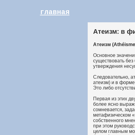
главная
Атеизм: в 
Атеизм (Athéisme
Основное значени
существовать без б
утверждения несу
Следовательно, ат
атеизм) и в форме
Это либо отсутств
Первая из этих дв
более ясно выраже
сомневается, зада
метафизическом «
собственного мнен
при этом руководс
целом главным мот