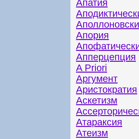
Апатия
Аподиктическ
Аполлоновск
Апория
Апофатическ
Апперцепция
A Priori
Аргумент
Аристократия
Аскетизм
Ассерторичес
Атараксия
Атеизм