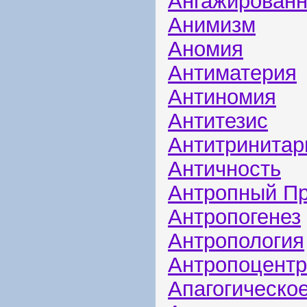
Ангажированн
Анимизм
Аномия
Антиматерия
Антиномия
Антитезис
Антитринитар
Античность
Антропный П
Антропогенез
Антропология
Антропоцент
Апагогическо