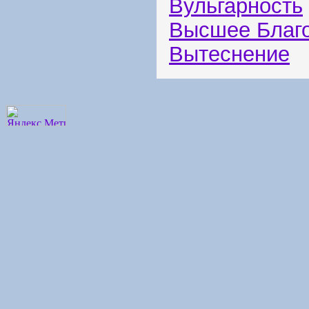
Вульгарность
Высшее Благ
Вытеснение