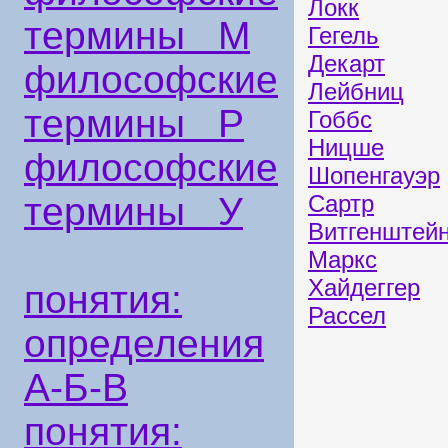
Локк
термины М
Гегель
Декарт
философские
Лейбниц
термины Р
Гоббс
Ницше
философские
Шопенгауэр
термины У
Сартр
Витгенштей
Маркс
Хайдеггер
понятия:
Рассел
определения
А-Б-В
понятия: