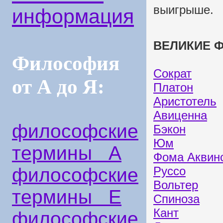
выигрыше.
информация
ВЕЛИКИЕ Ф
Философия
Сократ
от А до Я:
Платон
Аристотель
Авиценна
философские
Бэкон
Юм
термины А
Фома Аквин
философские
Руссо
Вольтер
термины Е
Спиноза
Кант
философские