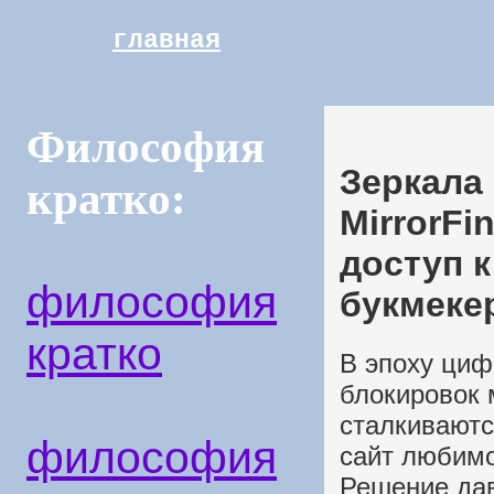
главная
Философия
Зеркала 
кратко:
MirrorFi
доступ к
философия
букмеке
кратко
В эпоху циф
блокировок 
сталкиваютс
философия
сайт любимо
Решение дав