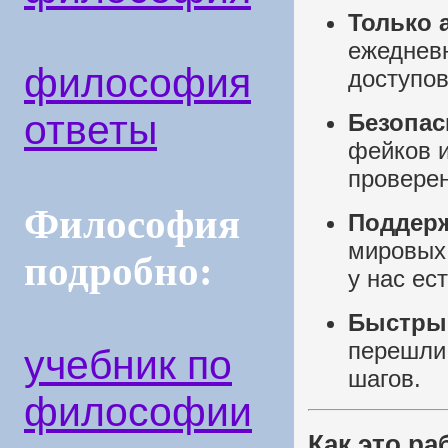
Только 
ежеднев
философия
доступов
ответы
Безопас
фейков 
провере
Философия
Поддерж
мировых
подробно:
у нас ес
Быстрый
перешли.
учебник по
шагов.
философии
Как это ра