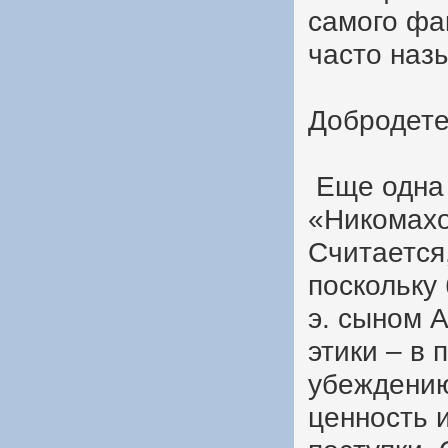
самого фа
часто наз
Добродет
Еще одна 
«Никомахо
Считается
поскольку 
э. сыном 
этики – в
убеждению
ценность 