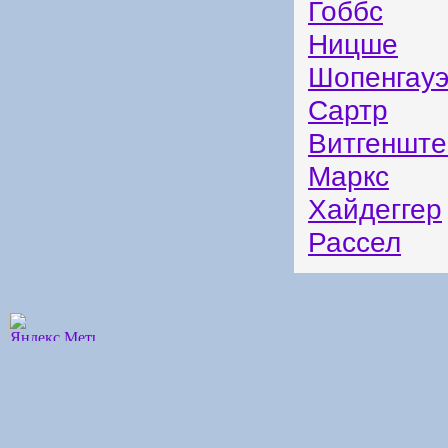
Гоббс
Ницше
Шопенгау
Сартр
Витгенште
Маркс
Хайдеггер
Рассел