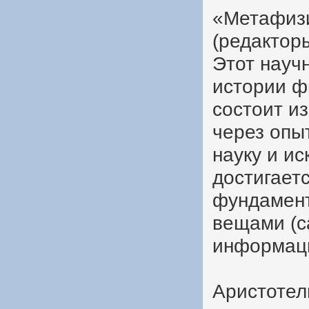
«Метафизи
(редактор
Этот науч
истории ф
состоит из
через опыт
науку и ис
достигаетс
фундамент
вещами (с
информаци
Аристотел