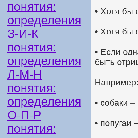
понятия:
• Хотя бы
определения
• Хотя бы
З-И-К
понятия:
• Если од
определения
быть отри
Л-М-Н
Например
понятия:
определения
• собаки –
О-П-Р
• попугаи 
понятия: