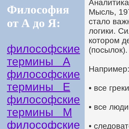
Аналитика 
Философия
Мысль, 19
от А до Я:
стало важ
логики. С
котором д
философские
(посылок).
термины А
Например
философские
термины Е
• все грек
философские
• все люд
термины М
философские
• следоват