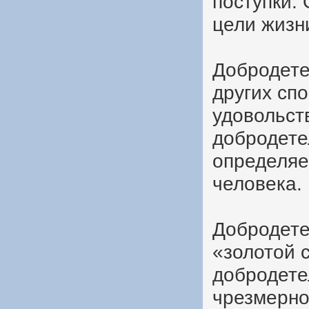
поступки. 
цели жизн
Добродете
других сп
удовольст
добродете
определяе
человека.
Добродете
«золотой 
добродете
чрезмерно