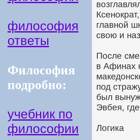
возглавля
Ксенократ,
философия
главной ш
свою и на
ответы
После смер
в Афинах 
Философия
македонск
подробно:
под страж
был вынуж
Эвбея, где
учебник по
философии
Логика