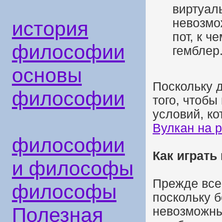
виртуал
невозмо
история
пот, к 
философии
гемблер
основы
Поскольку д
философии
того, чтобы
условий, к
Вулкан на 
философии
Как играть
и философы
Прежде все
философы
поскольку б
Полезная
невозможны