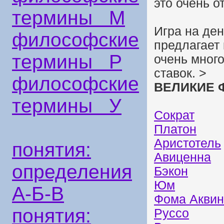
это очень о
термины М
Игра на ден
философские
предлагает
термины Р
очень мног
ставок. >
философские
ВЕЛИКИЕ 
термины У
Сократ
Платон
Аристотель
понятия:
Авиценна
определения
Бэкон
Юм
А-Б-В
Фома Аквин
понятия:
Руссо