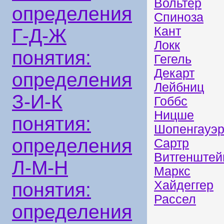
Вольтер
определения
Спиноза
Кант
Г-Д-Ж
Локк
понятия:
Гегель
Декарт
определения
Лейбниц
З-И-К
Гоббс
Ницше
понятия:
Шопенгауэ
определения
Сартр
Витгенштей
Л-М-Н
Маркс
Хайдеггер
понятия:
Рассел
определения