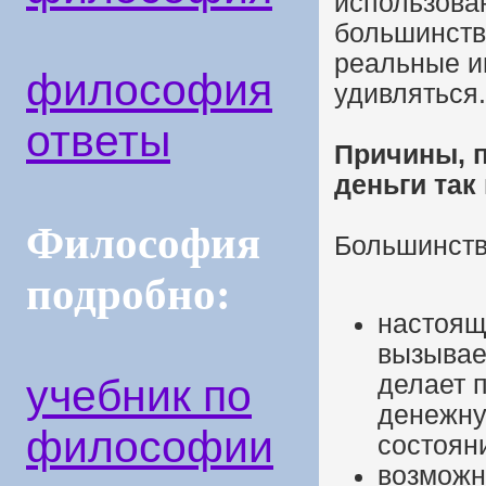
использова
большинств
реальные иг
философия
удивляться.
ответы
Причины, 
деньги так
Философия
Большинств
подробно:
настоящ
вызывает
делает 
учебник по
денежну
философии
состоян
возможн