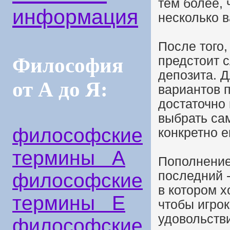
тем более, 
информация
несколько 
После того,
предстоит 
Философия
депозита. Д
от А до Я:
вариантов п
достаточно 
выбрать са
философские
конкретно е
термины А
Пополнение 
последний -
философские
в котором х
термины Е
чтобы игро
удовольстви
философские