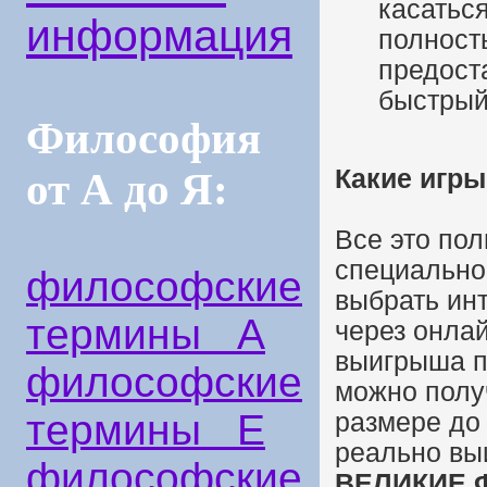
касатьс
информация
полност
предост
быстрый 
Философия
Какие игр
от А до Я:
Все это пол
специально
философские
выбрать инт
термины А
через онла
выигрыша п
философские
можно полу
термины Е
размере до
реально вы
философские
ВЕЛИКИЕ 