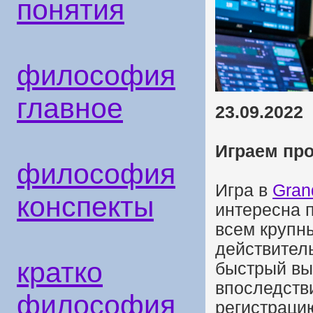
понятия
философия
главное
23.09.2022
Играем пр
философия
Игра в
Gran
конспекты
интересна п
всем крупн
действител
кратко
быстрый вы
впоследств
философия
регистраци