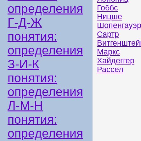
определения
Гоббс
Ницше
Г-Д-Ж
Шопенгауэ
понятия:
Сартр
Витгенштей
определения
Маркс
Хайдеггер
З-И-К
Рассел
понятия:
определения
Л-М-Н
понятия:
определения