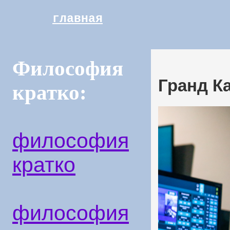
главная
Философия
Гранд К
кратко:
философия
кратко
философия