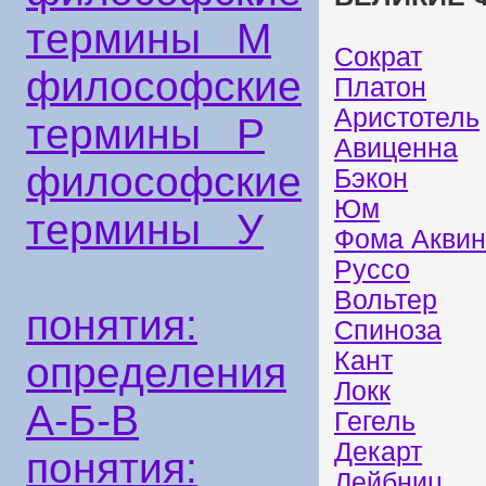
термины М
Сократ
философские
Платон
Аристотель
термины Р
Авиценна
философские
Бэкон
Юм
термины У
Фома Аквин
Руссо
Вольтер
понятия:
Спиноза
Кант
определения
Локк
А-Б-В
Гегель
Декарт
понятия:
Лейбниц