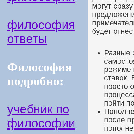
могут сразу
предложени
философия
примечател
будет отне
ответы
Разные 
самосто
Философия
режиме 
ставок.
подробно:
просто 
процесс
пойти п
учебник по
Пополне
после п
философии
пополне