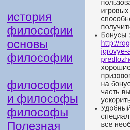
пользов
игровых 
история
способн
получит
философии
Бонусы 
основы
http://ro
igrovye-
философии
predlozh
хорошие
призово
философии
на бону
часть в
и философы
ускорит
Удобный 
философы
специал
Полезная
все нео