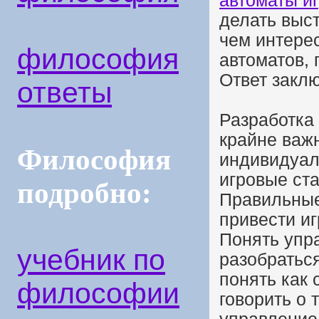
автоматы и
делать выст
чем интере
философия
автоматов, 
Ответ закл
ответы
Разработка 
крайне важ
Философия
индивидуал
игровые ст
подробно:
Правильные
привести иг
Понять упр
учебник по
разобраться
понять как 
философии
говорить о 