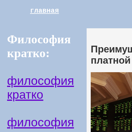
главная
Философия
Преимущ
кратко:
платной
философия
кратко
философия