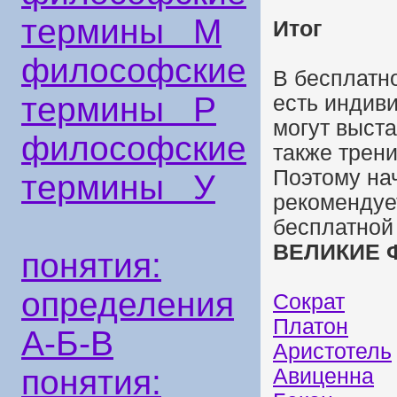
термины М
Итог
философские
В бесплатно
термины Р
есть индив
могут выста
философские
также трени
Поэтому на
термины У
рекомендуе
бесплатной 
ВЕЛИКИЕ 
понятия:
определения
Сократ
Платон
А-Б-В
Аристотель
понятия:
Авиценна