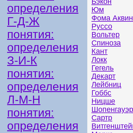
Бэкон
определения
Юм
Фома Аквин
Г-Д-Ж
Руссо
понятия:
Вольтер
Спиноза
определения
Кант
З-И-К
Локк
Гегель
понятия:
Декарт
определения
Лейбниц
Гоббс
Л-М-Н
Ницше
Шопенгауэ
понятия:
Сартр
определения
Витгенштей