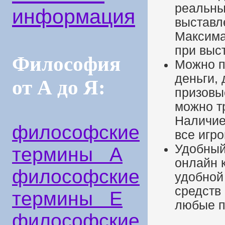
реальны
информация
выставл
Максима
при выс
Философия
Можно п
деньги,
от А до Я:
призовы
можно т
Наличие
философские
все игр
Удобный
термины А
онлайн 
философские
удобной
средств
термины Е
любые п
философские