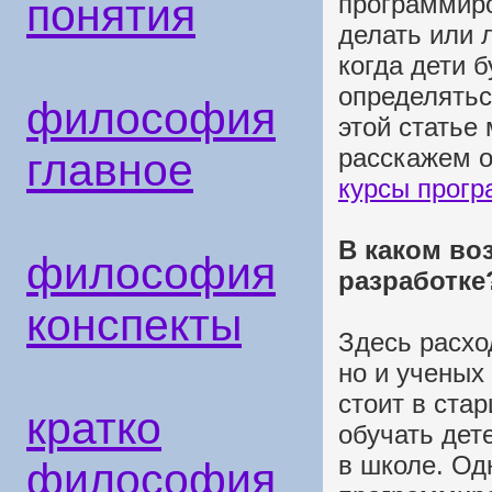
программиро
понятия
делать или 
когда дети б
определятьс
философия
этой статье
расскажем о
главное
курсы прогр
В каком во
философия
разработке
конспекты
Здесь расхо
но и ученых 
стоит в ста
кратко
обучать дет
в школе. Од
философия