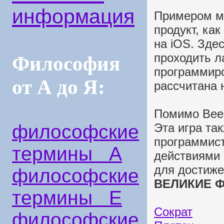
информация
Примером м
продукт, как
на iOS. Зде
проходить л
Философия
программиро
от А до Я:
рассчитана н
Помимо Bee-b
философские
Эта игра та
программист
термины А
действиями 
для достиж
философские
ВЕЛИКИЕ Ф
термины Е
Сократ
философские