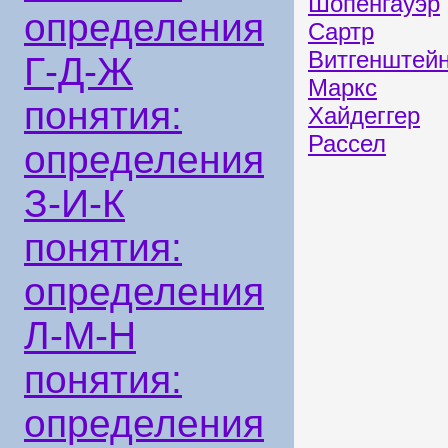
Шопенгауэр
определения
Сартр
Витгенштей
Г-Д-Ж
Маркс
понятия:
Хайдеггер
Рассел
определения
З-И-К
понятия:
определения
Л-М-Н
понятия:
определения