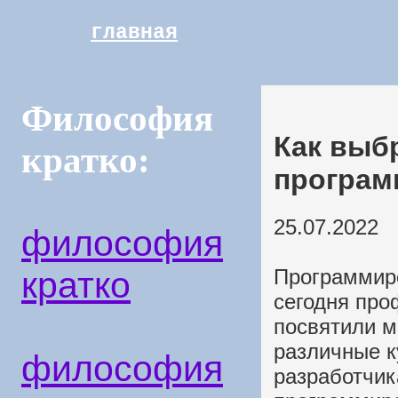
главная
Философия
Как выб
кратко:
програм
25.07.2022
философия
кратко
Программиро
сегодня про
посвятили м
различные к
философия
разработчик