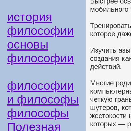
Быстрее осв
мобильного 
история
Тренировать
философии
которое даж
основы
Изучить азы
философии
создания ка
действий.
философии
Многие роди
компьютерны
и философы
четкую гран
шутеров, ко
философы
жестокости 
которых — р
Полезная