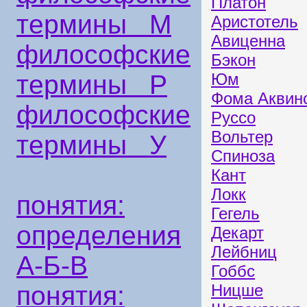
Платон
термины М
Аристотель
Авиценна
философские
Бэкон
термины Р
Юм
Фома Аквин
философские
Руссо
Вольтер
термины У
Спиноза
Кант
Локк
понятия:
Гегель
определения
Декарт
Лейбниц
А-Б-В
Гоббс
понятия:
Ницше