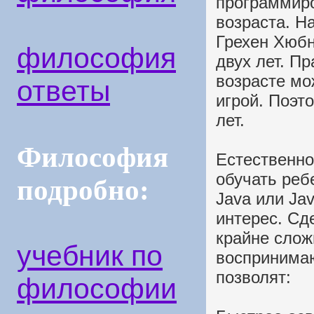
программиро
возраста. Н
Грехен Хюбн
философия
двух лет. П
возрасте мо
ответы
игрой. Поэт
лет.
Философия
Естественно
обучать реб
подробно:
Java или Ja
интерес. Сд
крайне слож
учебник по
воспринимаю
позволят:
философии