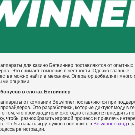
аппараты для казино Бетвиннер поставляются от опытных
ров. Это снимает сомнения в честности. Однако главные
ства можно найти в механике. Оператор добавляет много 
ыми опциями.
 бонусов в слотах Бетвиннер
аппараты от компании Betwinner поставляются при поддер
провайдеров. Это разработчики, которые диктуют моду в ге
т о том, что производители ежегодно стараются внедрять н
ку, чтобы разнообразить игровой процесс и привлечь интер
в. Чтобы начать игру, нужно совершить в
Betwinner вход
ср
оцесса регистрации.