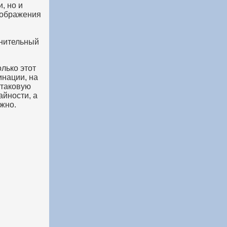
, но и
изображения
лнительный
лько этот
инации, на
 таковую
айности, а
жно.