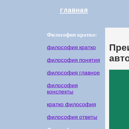
главная
Философия кратко:
Пре
философия кратко
авт
философия понятия
философия главное
философия
конспекты
кратко философия
философия ответы