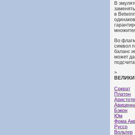
В эмулят
заменять
в Betwin
одинаков
гарантир
множител
Во флагм
символ п
баланс и
может да
подсчита
>
ВЕЛИКИ
Сократ
Платон
Аристоте
Авиценн
Бэкон
Юм
Фома Ак
Руссо
Вольтер