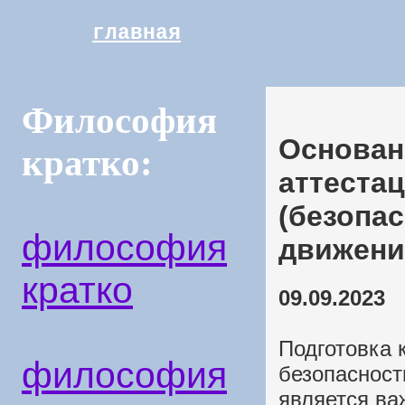
главная
Философия
Основан
кратко:
аттеста
(безопа
философия
движени
кратко
09.09.2023
Подготовка 
философия
безопасност
является ва