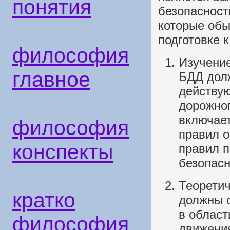
понятия
безопасност
которые об
подготовке к
философия
Изучение
главное
БДД дол
действу
дорожног
включает
философия
правил о
конспекты
правил п
безопасн
Теоретич
кратко
должны 
в област
философия
движения