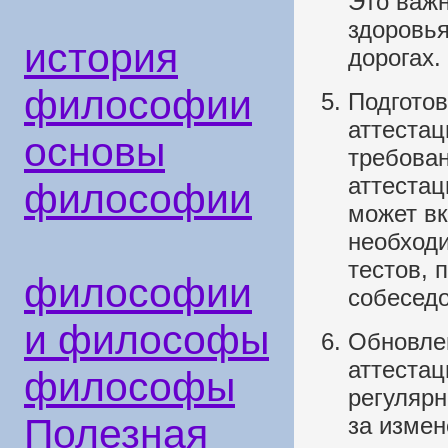
Это важн
здоровья
история
дорогах.
философии
Подготов
аттестац
основы
требован
аттестац
философии
может вк
необход
тестов, 
философии
собеседо
и философы
Обновле
аттеста
философы
регулярн
Полезная
за измен