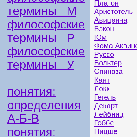
Платон
термины М
Аристотель
Авиценна
философские
Бэкон
термины Р
Юм
Фома Аквин
философские
Руссо
термины У
Вольтер
Спиноза
Кант
Локк
понятия:
Гегель
определения
Декарт
Лейбниц
А-Б-В
Гоббс
понятия:
Ницше