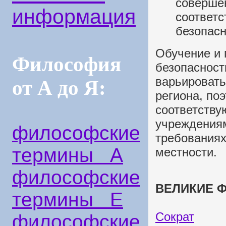
совершен
информация
соответ
безопасн
Обучение и 
Философия
безопасност
варьировать
от А до Я:
региона, по
соответств
учреждениям
философские
требованиях
термины А
местности.
философские
ВЕЛИКИЕ Ф
термины Е
Сократ
философские