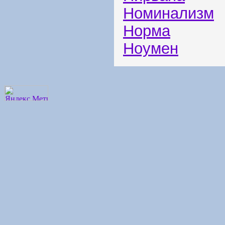
Номинализм
Норма
Ноумен