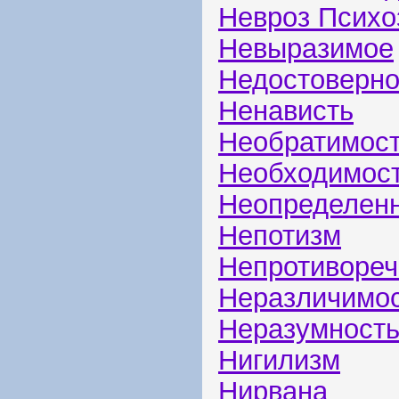
Невроз Психо
Невыразимое
Недостоверно
Ненависть
Необратимос
Необходимос
Неопределен
Непотизм
Непротивореч
Неразличимо
Неразумност
Нигилизм
Нирвана