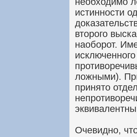
необходимо л
истинности о
доказательст
второго выск
наоборот. Им
исключенного 
противоречив
ложными). Пр
принято отде
непротиворечи
эквивалентны
Очевидно, чт