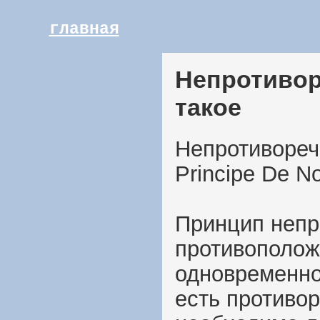
главная
Непротивор
такое
Непротиворечи
Principe De N
Принцип непр
противополож
одновременно
есть противор