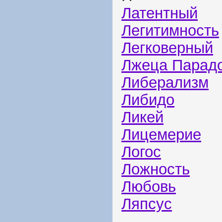
Латентный
Легитимность
Легковерный
Лжеца Парад
Либерализм
Либидо
Ликей
Лицемерие
Логос
Ложность
Любовь
Ляпсус