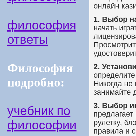
онлайн каз
1. Выбор н
философия
начать игра
лицензиров
ответы
Просмотрит
удостоверит
Философия
2. Установ
определите 
подробно:
Никогда не 
занимайте д
3. Выбор и
учебник по
предлагает 
философии
рулетку, бл
правила и с