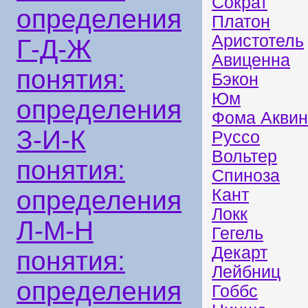
Сократ
определения
Платон
Аристотель
Г-Д-Ж
Авиценна
понятия:
Бэкон
Юм
определения
Фома Аквин
З-И-К
Руссо
Вольтер
понятия:
Спиноза
Кант
определения
Локк
Л-М-Н
Гегель
Декарт
понятия:
Лейбниц
определения
Гоббс