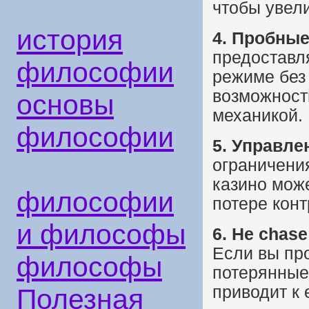
чтобы увели
история
4. Пробны
предоставл
философии
режиме без 
возможность
основы
механикой.
философии
5. Управле
ограничени
казино мож
философии
потере конт
и философы
6. Не chas
Если вы про
философы
потерянные 
приводит к
Полезная