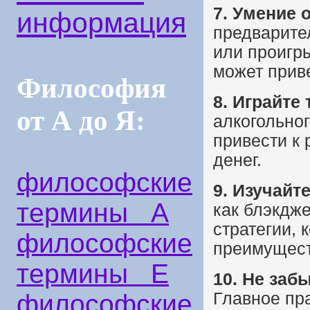
7. Умение 
информация
предварите
или проигр
может приве
Философия
8. Играйте
от А до Я:
алкогольно
привести к
денег.
философские
9. Изучайте
термины А
как блэкдж
стратегии, 
философские
преимущест
термины Е
10. Не заб
Главное пр
философские