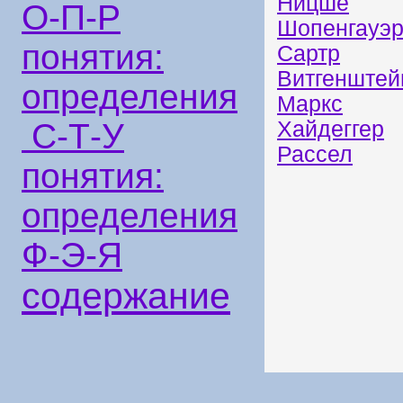
Ницше
О-П-Р
Шопенгауэ
понятия:
Сартр
Витгенштей
определения
Маркс
Хайдеггер
С-Т-У
Рассел
понятия:
определения
Ф-Э-Я
содержание