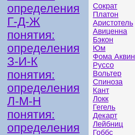
определения
Сократ
Платон
Г-Д-Ж
Аристотель
Авиценна
понятия:
Бэкон
определения
Юм
Фома Аквин
З-И-К
Руссо
понятия:
Вольтер
Спиноза
определения
Кант
Л-М-Н
Локк
Гегель
понятия:
Декарт
Лейбниц
определения
Гоббс