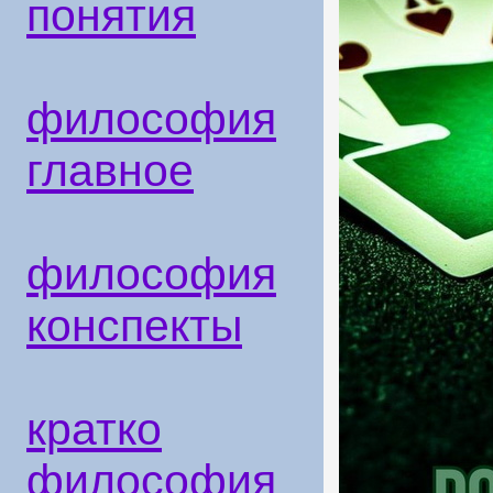
понятия
философия
главное
философия
конспекты
кратко
философия