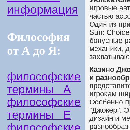
информация
игровые ав
частью асс
Один из при
Sun: Choice
Философия
бонусные р
от А до Я:
механики, 
захватываю
Казино Джо
философские
и разнообр
представит
термины А
игрокам ши
философские
Особенно п
"Джокер". Э
термины Е
дизайн и ме
философские
разнообраз