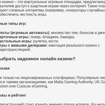
 казино – это виртуальные игровые площадки, предлагаю
вателям доступ к азартным играм через интернет. Такие п
зуют сложные алгоритмы (например, генераторы случайных
обеспечить честность игры.
ные типы игр:
лоты (игровые автоматы):
множество тем, бонусов и дже
арточные игры:
покер, блэкджек, баккара.
астольные игры:
рулетка, кости.
гры с живыми дилерами:
имитация реального казино с
идеотрансляцией.
выбрать надежное онлайн казино?
ензия
е только на лицензированных платформах. Популярные ли
ся такими организациями, как Malta Gaming Authority, UK G
sion или Curacao eGaming.
ывы и рейтинг
регистрацией стоит изучить мнения других игроков. На не