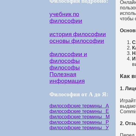
Философия подробно:
Онлайн
пользо
исполь
учебник по
чтобы 
философии
Основ
история философии
основы философии
С
К
Н
философии и
И
философы
в
философы
Полезная
Как 
информация
1.
Лиц
Философия от А до Я:
Играйт
философские термины А
выдают
философские термины Е
Commis
философские термины М
философские термины Р
2.
Отз
философские термины У
Перед 