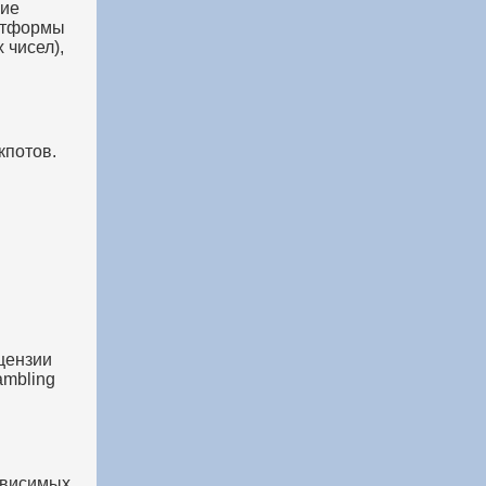
щие
латформы
 чисел),
кпотов.
цензии
ambling
зависимых