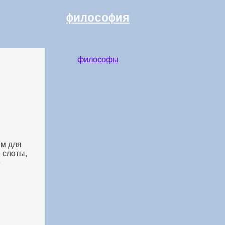
философия
философы
м для
 слоты,
е