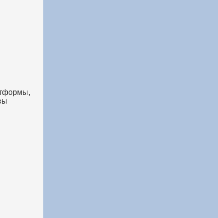
атформы,
вы