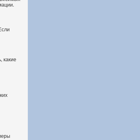
мации.
Если
, какие
ских
 меры