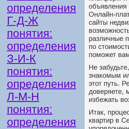
определения
объявления 
Онлайн-плат
Г-Д-Ж
сайты недв
возможность
понятия:
различные п
определения
по стоимост
поможет вам
З-И-К
Не забудьте
понятия:
знакомым ил
определения
этот путь. 
доверяете, 
Л-М-Н
избежать в
понятия:
Итак, проце
определения
квартир в С
упорядоченн