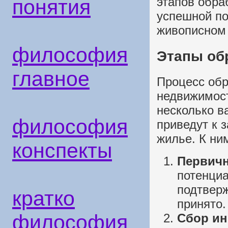
этапов обра
понятия
успешной по
живописном 
философия
Этапы об
главное
Процесс обр
недвижимост
несколько в
философия
приведут к 
жилье. К ни
конспекты
Первичн
потенциа
подтверж
кратко
принято.
философия
Сбор и