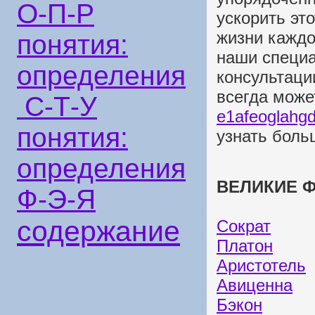
О-П-Р
ускорить эт
жизни каждо
понятия:
наши специа
определения
консультаци
всегда може
С-Т-У
e1afeoglahgd
понятия:
узнать боль
определения
ВЕЛИКИЕ Ф
Ф-Э-Я
содержание
Сократ
Платон
Аристотель
Авиценна
Бэкон