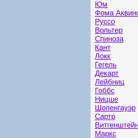
Юм
Фома Аквин
Руссо
Вольтер
Спиноза
Кант
Локк
Гегель
Декарт
Лейбниц
Гоббс
Ницше
Шопенгауэр
Сартр
Витгенштей
Маркс