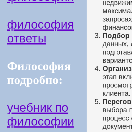
недвижи
максима
запросах
философия
финансо
ответы
Подбор 
данных, 
подготав
варианто
Философия
Организ
этап вкл
подробно:
просмотр
клиента.
Перегов
учебник по
выбора п
процесс 
философии
документ