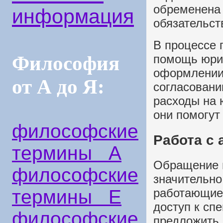
обременена
информация
обязательст
В процессе 
Философия
помощь юрис
оформлении 
от А до Я:
согласовани
расходы на 
они помогут
философские
Работа с
термины А
Обращение в
философские
значительно
работающие 
термины Е
доступ к сп
философские
предложить 