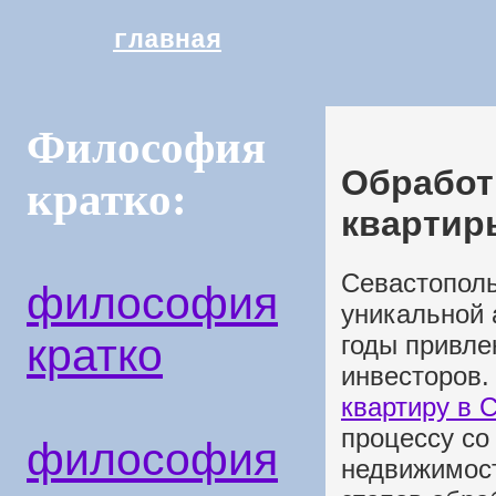
главная
Философия
Обработк
кратко:
квартир
Севастополь 
философия
уникальной 
кратко
годы привле
инвесторов
квартиру в 
процессу со
философия
недвижимост