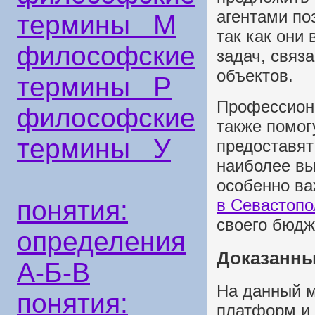
агентами по
термины М
так как они
философские
задач, связ
объектов.
термины Р
Профессион
философские
также помог
термины У
предоставят
наиболее вы
особенно ва
в Севастопо
понятия:
своего бюдж
определения
Доказанны
А-Б-В
На данный 
понятия:
платформ и 